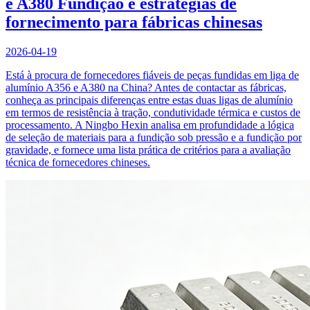
e A380 Fundição e estratégias de
fornecimento para fábricas chinesas
2026-04-19
Está à procura de fornecedores fiáveis de peças fundidas em liga de
alumínio A356 e A380 na China? Antes de contactar as fábricas,
conheça as principais diferenças entre estas duas ligas de alumínio
em termos de resistência à tração, condutividade térmica e custos de
processamento. A Ningbo Hexin analisa em profundidade a lógica
de seleção de materiais para a fundição sob pressão e a fundição por
gravidade, e fornece uma lista prática de critérios para a avaliação
técnica de fornecedores chineses.