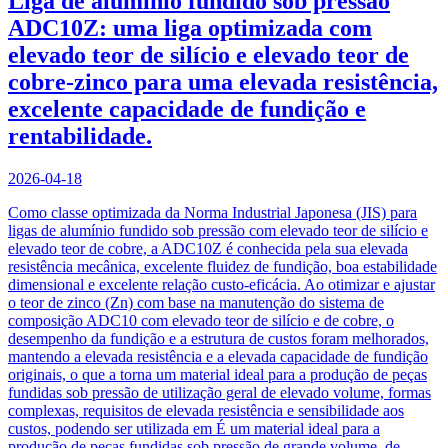
Liga de alumínio fundido sob pressão
ADC10Z: uma liga optimizada com
elevado teor de silício e elevado teor de
cobre-zinco para uma elevada resistência,
excelente capacidade de fundição e
rentabilidade.
2026-04-18
Como classe optimizada da Norma Industrial Japonesa (JIS) para
ligas de alumínio fundido sob pressão com elevado teor de silício e
elevado teor de cobre, a ADC10Z é conhecida pela sua elevada
resistência mecânica, excelente fluidez de fundição, boa estabilidade
dimensional e excelente relação custo-eficácia. Ao otimizar e ajustar
o teor de zinco (Zn) com base na manutenção do sistema de
composição ADC10 com elevado teor de silício e de cobre, o
desempenho da fundição e a estrutura de custos foram melhorados,
mantendo a elevada resistência e a elevada capacidade de fundição
originais, o que a torna um material ideal para a produção de peças
fundidas sob pressão de utilização geral de elevado volume, formas
complexas, requisitos de elevada resistência e sensibilidade aos
custos, podendo ser utilizada em É um material ideal para a
produção de peças fundidas sob pressão de grande volume, de