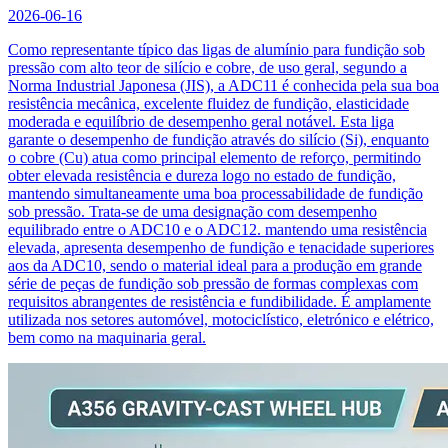
2026-06-16
Como representante típico das ligas de alumínio para fundição sob
pressão com alto teor de silício e cobre, de uso geral, segundo a
Norma Industrial Japonesa (JIS), a ADC11 é conhecida pela sua boa
resistência mecânica, excelente fluidez de fundição, elasticidade
moderada e equilíbrio de desempenho geral notável. Esta liga
garante o desempenho de fundição através do silício (Si), enquanto
o cobre (Cu) atua como principal elemento de reforço, permitindo
obter elevada resistência e dureza logo no estado de fundição,
mantendo simultaneamente uma boa processabilidade de fundição
sob pressão. Trata-se de uma designação com desempenho
equilibrado entre o ADC10 e o ADC12. mantendo uma resistência
elevada, apresenta desempenho de fundição e tenacidade superiores
aos da ADC10, sendo o material ideal para a produção em grande
série de peças de fundição sob pressão de formas complexas com
requisitos abrangentes de resistência e fundibilidade. É amplamente
utilizada nos setores automóvel, motociclístico, eletrónico e elétrico,
bem como na maquinaria geral.