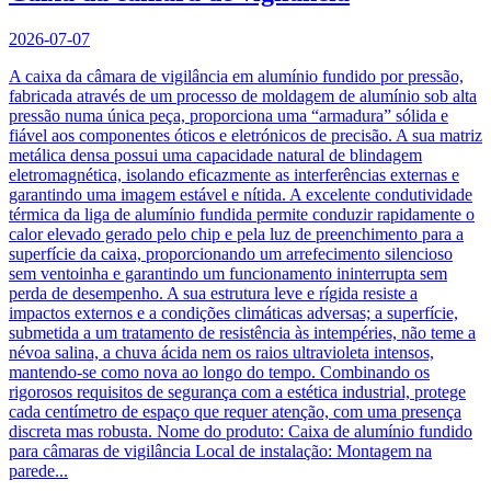
2026-07-07
A caixa da câmara de vigilância em alumínio fundido por pressão,
fabricada através de um processo de moldagem de alumínio sob alta
pressão numa única peça, proporciona uma “armadura” sólida e
fiável aos componentes óticos e eletrónicos de precisão. A sua matriz
metálica densa possui uma capacidade natural de blindagem
eletromagnética, isolando eficazmente as interferências externas e
garantindo uma imagem estável e nítida. A excelente condutividade
térmica da liga de alumínio fundida permite conduzir rapidamente o
calor elevado gerado pelo chip e pela luz de preenchimento para a
superfície da caixa, proporcionando um arrefecimento silencioso
sem ventoinha e garantindo um funcionamento ininterrupta sem
perda de desempenho. A sua estrutura leve e rígida resiste a
impactos externos e a condições climáticas adversas; a superfície,
submetida a um tratamento de resistência às intempéries, não teme a
névoa salina, a chuva ácida nem os raios ultravioleta intensos,
mantendo-se como nova ao longo do tempo. Combinando os
rigorosos requisitos de segurança com a estética industrial, protege
cada centímetro de espaço que requer atenção, com uma presença
discreta mas robusta. Nome do produto: Caixa de alumínio fundido
para câmaras de vigilância Local de instalação: Montagem na
parede...