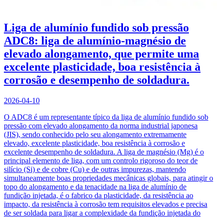
Liga de alumínio fundido sob pressão
ADC8: liga de alumínio-magnésio de
elevado alongamento, que permite uma
excelente plasticidade, boa resistência à
corrosão e desempenho de soldadura.
2026-04-10
O ADC8 é um representante típico da liga de alumínio fundido sob
pressão com elevado alongamento da norma industrial japonesa
(JIS), sendo conhecido pelo seu alongamento extremamente
elevado, excelente plasticidade, boa resistência à corrosão e
excelente desempenho de soldadura. A liga de magnésio (Mg) é o
principal elemento de liga, com um controlo rigoroso do teor de
silício (Si) e de cobre (Cu) e de outras impurezas, mantendo
simultaneamente boas propriedades mecânicas globais, para atingir o
topo do alongamento e da tenacidade na liga de alumínio de
fundição injetada, é o fabrico da plasticidade, da resistência ao
impacto, da resistência à corrosão tem requisitos elevados e precisa
de ser soldada para ligar a complexidade da fundição injetada do