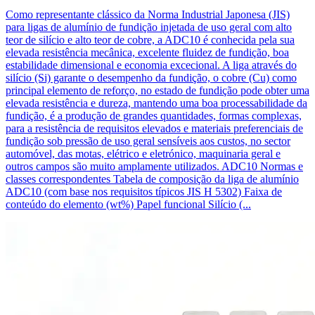
Como representante clássico da Norma Industrial Japonesa (JIS)
para ligas de alumínio de fundição injetada de uso geral com alto
teor de silício e alto teor de cobre, a ADC10 é conhecida pela sua
elevada resistência mecânica, excelente fluidez de fundição, boa
estabilidade dimensional e economia excecional. A liga através do
silício (Si) garante o desempenho da fundição, o cobre (Cu) como
principal elemento de reforço, no estado de fundição pode obter uma
elevada resistência e dureza, mantendo uma boa processabilidade da
fundição, é a produção de grandes quantidades, formas complexas,
para a resistência de requisitos elevados e materiais preferenciais de
fundição sob pressão de uso geral sensíveis aos custos, no sector
automóvel, das motas, elétrico e eletrónico, maquinaria geral e
outros campos são muito amplamente utilizados. ADC10 Normas e
classes correspondentes Tabela de composição da liga de alumínio
ADC10 (com base nos requisitos típicos JIS H 5302) Faixa de
conteúdo do elemento (wt%) Papel funcional Silício (...