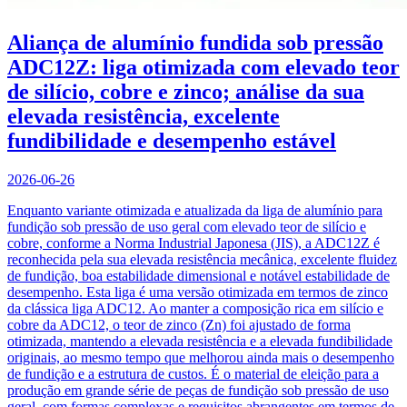
Aliança de alumínio fundida sob pressão
ADC12Z: liga otimizada com elevado teor
de silício, cobre e zinco; análise da sua
elevada resistência, excelente
fundibilidade e desempenho estável
2026-06-26
Enquanto variante otimizada e atualizada da liga de alumínio para
fundição sob pressão de uso geral com elevado teor de silício e
cobre, conforme a Norma Industrial Japonesa (JIS), a ADC12Z é
reconhecida pela sua elevada resistência mecânica, excelente fluidez
de fundição, boa estabilidade dimensional e notável estabilidade de
desempenho. Esta liga é uma versão otimizada em termos de zinco
da clássica liga ADC12. Ao manter a composição rica em silício e
cobre da ADC12, o teor de zinco (Zn) foi ajustado de forma
otimizada, mantendo a elevada resistência e a elevada fundibilidade
originais, ao mesmo tempo que melhorou ainda mais o desempenho
de fundição e a estrutura de custos. É o material de eleição para a
produção em grande série de peças de fundição sob pressão de uso
geral, com formas complexas e requisitos abrangentes em termos de