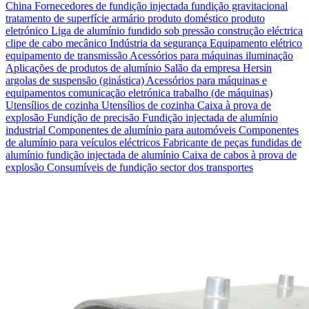
China
Fornecedores de fundição injectada
fundição gravitacional
tratamento de superfície
armário
produto doméstico
produto
eletrónico
Liga de alumínio fundido sob pressão
construção eléctrica
clipe de cabo
mecânico
Indústria da segurança
Equipamento elétrico
equipamento de transmissão
Acessórios para máquinas
iluminação
Aplicações de produtos de alumínio
Salão da empresa Hersin
argolas de suspensão (ginástica)
Acessórios para máquinas e
equipamentos
comunicação eletrónica
trabalho (de máquinas)
Utensílios de cozinha Utensílios de cozinha
Caixa à prova de
explosão
Fundição de precisão
Fundição injectada de alumínio
industrial
Componentes de alumínio para automóveis
Componentes
de alumínio para veículos eléctricos
Fabricante de peças fundidas de
alumínio
fundição injectada de alumínio
Caixa de cabos à prova de
explosão
Consumíveis de fundição
sector dos transportes