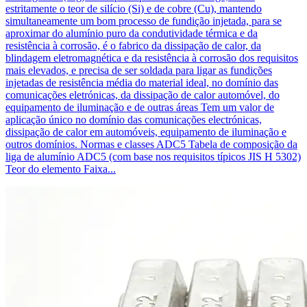
estritamente o teor de silício (Si) e de cobre (Cu), mantendo
simultaneamente um bom processo de fundição injetada, para se
aproximar do alumínio puro da condutividade térmica e da
resistência à corrosão, é o fabrico da dissipação de calor, da
blindagem eletromagnética e da resistência à corrosão dos requisitos
mais elevados, e precisa de ser soldada para ligar as fundições
injetadas de resistência média do material ideal, no domínio das
comunicações eletrónicas, da dissipação de calor automóvel, do
equipamento de iluminação e de outras áreas Tem um valor de
aplicação único no domínio das comunicações electrónicas,
dissipação de calor em automóveis, equipamento de iluminação e
outros domínios. Normas e classes ADC5 Tabela de composição da
liga de alumínio ADC5 (com base nos requisitos típicos JIS H 5302)
Teor do elemento Faixa...