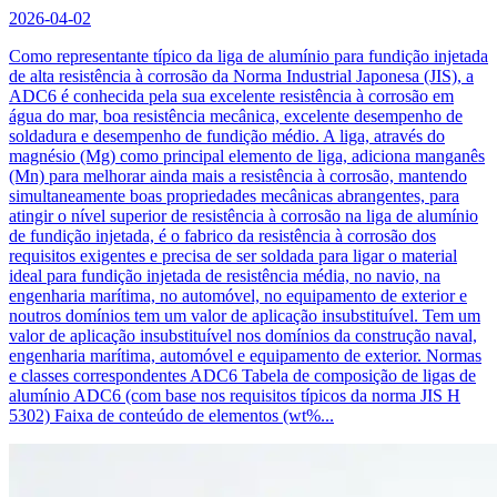
2026-04-02
Como representante típico da liga de alumínio para fundição injetada
de alta resistência à corrosão da Norma Industrial Japonesa (JIS), a
ADC6 é conhecida pela sua excelente resistência à corrosão em
água do mar, boa resistência mecânica, excelente desempenho de
soldadura e desempenho de fundição médio. A liga, através do
magnésio (Mg) como principal elemento de liga, adiciona manganês
(Mn) para melhorar ainda mais a resistência à corrosão, mantendo
simultaneamente boas propriedades mecânicas abrangentes, para
atingir o nível superior de resistência à corrosão na liga de alumínio
de fundição injetada, é o fabrico da resistência à corrosão dos
requisitos exigentes e precisa de ser soldada para ligar o material
ideal para fundição injetada de resistência média, no navio, na
engenharia marítima, no automóvel, no equipamento de exterior e
noutros domínios tem um valor de aplicação insubstituível. Tem um
valor de aplicação insubstituível nos domínios da construção naval,
engenharia marítima, automóvel e equipamento de exterior. Normas
e classes correspondentes ADC6 Tabela de composição de ligas de
alumínio ADC6 (com base nos requisitos típicos da norma JIS H
5302) Faixa de conteúdo de elementos (wt%...