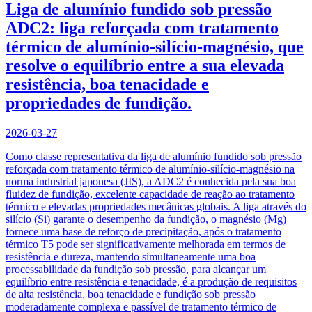
Liga de alumínio fundido sob pressão
ADC2: liga reforçada com tratamento
térmico de alumínio-silício-magnésio, que
resolve o equilíbrio entre a sua elevada
resistência, boa tenacidade e
propriedades de fundição.
2026-03-27
Como classe representativa da liga de alumínio fundido sob pressão
reforçada com tratamento térmico de alumínio-silício-magnésio na
norma industrial japonesa (JIS), a ADC2 é conhecida pela sua boa
fluidez de fundição, excelente capacidade de reação ao tratamento
térmico e elevadas propriedades mecânicas globais. A liga através do
silício (Si) garante o desempenho da fundição, o magnésio (Mg)
fornece uma base de reforço de precipitação, após o tratamento
térmico T5 pode ser significativamente melhorada em termos de
resistência e dureza, mantendo simultaneamente uma boa
processabilidade da fundição sob pressão, para alcançar um
equilíbrio entre resistência e tenacidade, é a produção de requisitos
de alta resistência, boa tenacidade e fundição sob pressão
moderadamente complexa e passível de tratamento térmico de