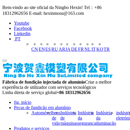
Bem-vindo ao site oficial da Ningbo Hexin! Tel：+86
18312962656 E-mail: hexinmosu@163.com
Youtube
Facebook
Linkedin
PT
CN
EN
ES
RU
AR
JA
DE
FR
NL
IT
KO
TR
Fábrica de fundição injectada de alumínio
Criar a melhor
experiência de utilizador com serviços tecnológicos
Linha direta de serviço global
+86 18312962656
fig. início
Peças de fundição em alumínio
Automóvel
bens
Indústria
Indústria
Indústria
indústri
de
de
da
da
eletrón
vida
máquinas
segurança
iluminação
Produtos e serviços