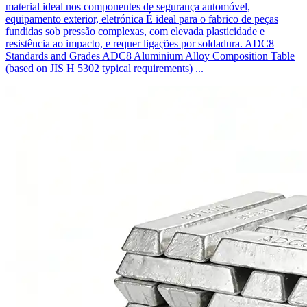
material ideal nos componentes de segurança automóvel,
equipamento exterior, eletrónica É ideal para o fabrico de peças
fundidas sob pressão complexas, com elevada plasticidade e
resistência ao impacto, e requer ligações por soldadura. ADC8
Standards and Grades ADC8 Aluminium Alloy Composition Table
(based on JIS H 5302 typical requirements) ...