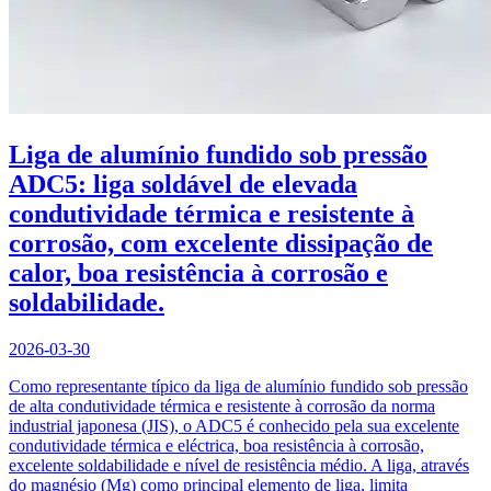
Liga de alumínio fundido sob pressão
ADC5: liga soldável de elevada
condutividade térmica e resistente à
corrosão, com excelente dissipação de
calor, boa resistência à corrosão e
soldabilidade.
2026-03-30
Como representante típico da liga de alumínio fundido sob pressão
de alta condutividade térmica e resistente à corrosão da norma
industrial japonesa (JIS), o ADC5 é conhecido pela sua excelente
condutividade térmica e eléctrica, boa resistência à corrosão,
excelente soldabilidade e nível de resistência médio. A liga, através
do magnésio (Mg) como principal elemento de liga, limita