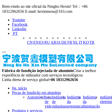
Bem-vindo ao site oficial da Ningbo Hexin! Tel：+86
18312962656 E-mail: hexinmosu@163.com
Youtube
Facebook
Linkedin
PT
CN
EN
ES
RU
AR
JA
DE
FR
NL
IT
KO
TR
Fábrica de fundição injectada de alumínio
Criar a melhor
experiência de utilizador com serviços tecnológicos
Linha direta de serviço global
+86 18312962656
fig. início
Peças de fundição em alumínio
Automóvel
bens
Indústria
Indústria
Indústria
indústri
de
de
da
da
eletrón
vida
máquinas
segurança
iluminação
Produtos e serviços