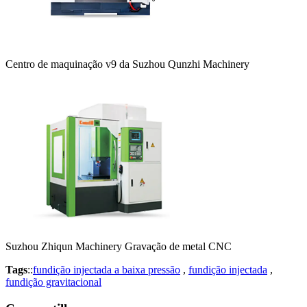
Centro de maquinação v9 da Suzhou Qunzhi Machinery
Suzhou Zhiqun Machinery Gravação de metal CNC
Tags
::
fundição injectada a baixa pressão
,
fundição injectada
,
fundição gravitacional