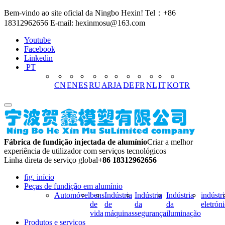
Bem-vindo ao site oficial da Ningbo Hexin! Tel：+86
18312962656 E-mail: hexinmosu@163.com
Youtube
Facebook
Linkedin
PT
CN
EN
ES
RU
AR
JA
DE
FR
NL
IT
KO
TR
Fábrica de fundição injectada de alumínio
Criar a melhor
experiência de utilizador com serviços tecnológicos
Linha direta de serviço global
+86 18312962656
fig. início
Peças de fundição em alumínio
Automóvel
bens
Indústria
Indústria
Indústria
indústri
de
de
da
da
eletrón
vida
máquinas
segurança
iluminação
Produtos e serviços