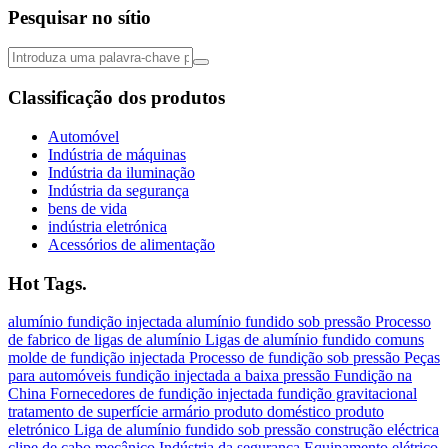
Pesquisar no sítio
Classificação dos produtos
Automóvel
Indústria de máquinas
Indústria da iluminação
Indústria da segurança
bens de vida
indústria eletrónica
Acessórios de alimentação
Hot Tags.
alumínio
fundição injectada
alumínio fundido sob pressão
Processo
de fabrico de ligas de alumínio
Ligas de alumínio fundido comuns
molde de fundição injectada
Processo de fundição sob pressão
Peças
para automóveis
fundição injectada a baixa pressão
Fundição na
China
Fornecedores de fundição injectada
fundição gravitacional
tratamento de superfície
armário
produto doméstico
produto
eletrónico
Liga de alumínio fundido sob pressão
construção eléctrica
clipe de cabo
mecânico
Indústria da segurança
Equipamento elétrico