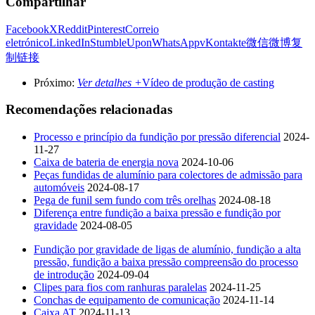
Compartilhar
Facebook
X
Reddit
Pinterest
Correio
eletrónico
LinkedIn
StumbleUpon
WhatsApp
vKontakte
微信
微博
复
制链接
Próximo:
Ver detalhes +
Vídeo de produção de casting
Recomendações relacionadas
Processo e princípio da fundição por pressão diferencial
2024-
11-27
Caixa de bateria de energia nova
2024-10-06
Peças fundidas de alumínio para colectores de admissão para
automóveis
2024-08-17
Pega de funil sem fundo com três orelhas
2024-08-18
Diferença entre fundição a baixa pressão e fundição por
gravidade
2024-08-05
Fundição por gravidade de ligas de alumínio, fundição a alta
pressão, fundição a baixa pressão compreensão do processo
de introdução
2024-09-04
Clipes para fios com ranhuras paralelas
2024-11-25
Conchas de equipamento de comunicação
2024-11-14
Caixa AT
2024-11-13