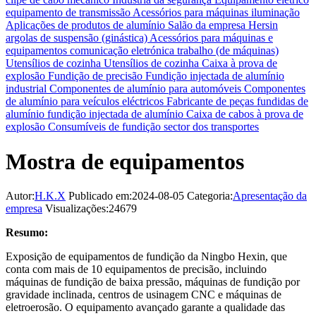
equipamento de transmissão
Acessórios para máquinas
iluminação
Aplicações de produtos de alumínio
Salão da empresa Hersin
argolas de suspensão (ginástica)
Acessórios para máquinas e
equipamentos
comunicação eletrónica
trabalho (de máquinas)
Utensílios de cozinha Utensílios de cozinha
Caixa à prova de
explosão
Fundição de precisão
Fundição injectada de alumínio
industrial
Componentes de alumínio para automóveis
Componentes
de alumínio para veículos eléctricos
Fabricante de peças fundidas de
alumínio
fundição injectada de alumínio
Caixa de cabos à prova de
explosão
Consumíveis de fundição
sector dos transportes
Mostra de equipamentos
Autor:
H.K.X
Publicado em:2024-08-05
Categoria:
Apresentação da
empresa
Visualizações:24679
Resumo:
Exposição de equipamentos de fundição da Ningbo Hexin, que
conta com mais de 10 equipamentos de precisão, incluindo
máquinas de fundição de baixa pressão, máquinas de fundição por
gravidade inclinada, centros de usinagem CNC e máquinas de
eletroerosão. O equipamento avançado garante a qualidade das