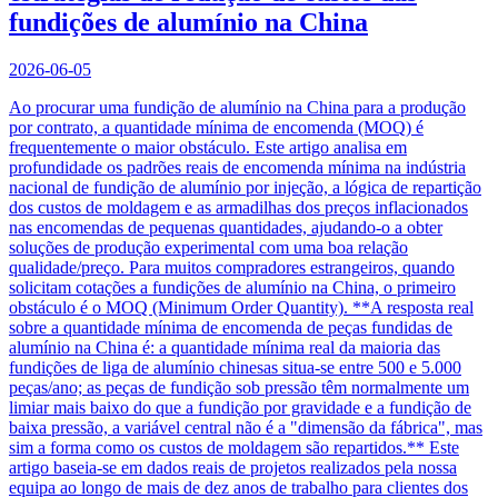
fundições de alumínio na China
2026-06-05
Ao procurar uma fundição de alumínio na China para a produção
por contrato, a quantidade mínima de encomenda (MOQ) é
frequentemente o maior obstáculo. Este artigo analisa em
profundidade os padrões reais de encomenda mínima na indústria
nacional de fundição de alumínio por injeção, a lógica de repartição
dos custos de moldagem e as armadilhas dos preços inflacionados
nas encomendas de pequenas quantidades, ajudando-o a obter
soluções de produção experimental com uma boa relação
qualidade/preço. Para muitos compradores estrangeiros, quando
solicitam cotações a fundições de alumínio na China, o primeiro
obstáculo é o MOQ (Minimum Order Quantity). **A resposta real
sobre a quantidade mínima de encomenda de peças fundidas de
alumínio na China é: a quantidade mínima real da maioria das
fundições de liga de alumínio chinesas situa-se entre 500 e 5.000
peças/ano; as peças de fundição sob pressão têm normalmente um
limiar mais baixo do que a fundição por gravidade e a fundição de
baixa pressão, a variável central não é a "dimensão da fábrica", mas
sim a forma como os custos de moldagem são repartidos.** Este
artigo baseia-se em dados reais de projetos realizados pela nossa
equipa ao longo de mais de dez anos de trabalho para clientes dos