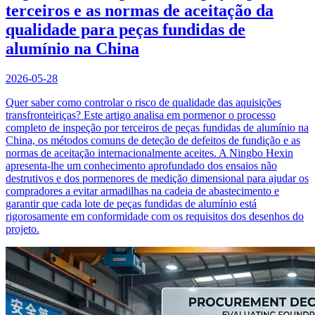
terceiros e as normas de aceitação da
qualidade para peças fundidas de
alumínio na China
2026-05-28
Quer saber como controlar o risco de qualidade das aquisições
transfronteiriças? Este artigo analisa em pormenor o processo
completo de inspeção por terceiros de peças fundidas de alumínio na
China, os métodos comuns de deteção de defeitos de fundição e as
normas de aceitação internacionalmente aceites. A Ningbo Hexin
apresenta-lhe um conhecimento aprofundado dos ensaios não
destrutivos e dos pormenores de medição dimensional para ajudar os
compradores a evitar armadilhas na cadeia de abastecimento e
garantir que cada lote de peças fundidas de alumínio está
rigorosamente em conformidade com os requisitos dos desenhos do
projeto.