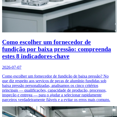
Como escolher um fornecedor de
fundição por baixa pressão: compreenda
estes 8 indicadores-chave
2026-07-07
Como escolher um fornecedor de fundição de baixa pressão? No
que diz respeito aos serviços de peças de alumínio fundidas sob
baixa pressão personalizadas, analisamos os cinco critérios
principais — qualificações, capacidade de produção, processos,
inspeção e entrega — para o ajudar a selecionar rapidamente
parceiros verdadeiramente fiáveis e a evitar os erros mais comuns.