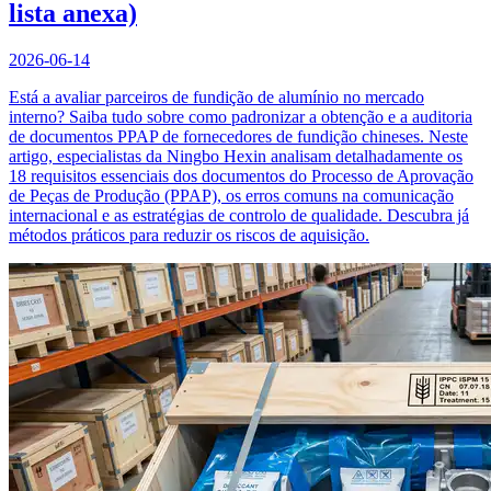
lista anexa)
2026-06-14
Está a avaliar parceiros de fundição de alumínio no mercado
interno? Saiba tudo sobre como padronizar a obtenção e a auditoria
de documentos PPAP de fornecedores de fundição chineses. Neste
artigo, especialistas da Ningbo Hexin analisam detalhadamente os
18 requisitos essenciais dos documentos do Processo de Aprovação
de Peças de Produção (PPAP), os erros comuns na comunicação
internacional e as estratégias de controlo de qualidade. Descubra já
métodos práticos para reduzir os riscos de aquisição.