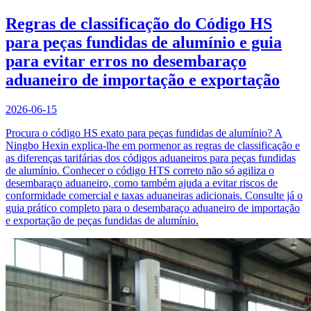
Regras de classificação do Código HS
para peças fundidas de alumínio e guia
para evitar erros no desembaraço
aduaneiro de importação e exportação
2026-06-15
Procura o código HS exato para peças fundidas de alumínio? A
Ningbo Hexin explica-lhe em pormenor as regras de classificação e
as diferenças tarifárias dos códigos aduaneiros para peças fundidas
de alumínio. Conhecer o código HTS correto não só agiliza o
desembaraço aduaneiro, como também ajuda a evitar riscos de
conformidade comercial e taxas aduaneiras adicionais. Consulte já o
guia prático completo para o desembaraço aduaneiro de importação
e exportação de peças fundidas de alumínio.