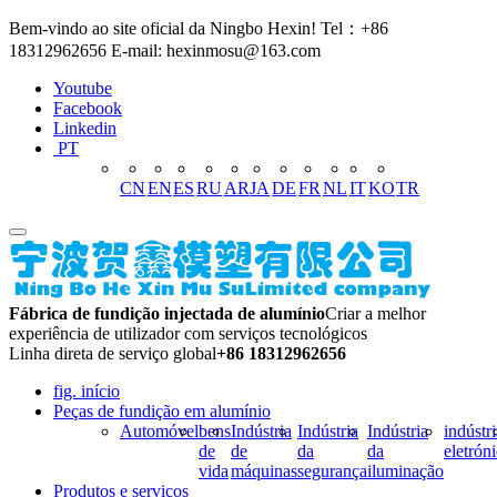
Bem-vindo ao site oficial da Ningbo Hexin! Tel：+86
18312962656 E-mail: hexinmosu@163.com
Youtube
Facebook
Linkedin
PT
CN
EN
ES
RU
AR
JA
DE
FR
NL
IT
KO
TR
Fábrica de fundição injectada de alumínio
Criar a melhor
experiência de utilizador com serviços tecnológicos
Linha direta de serviço global
+86 18312962656
fig. início
Peças de fundição em alumínio
Automóvel
bens
Indústria
Indústria
Indústria
indústri
de
de
da
da
eletrón
vida
máquinas
segurança
iluminação
Produtos e serviços