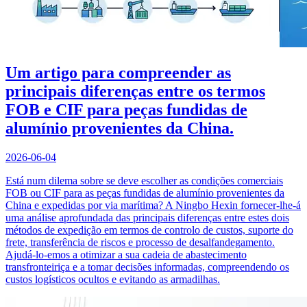
Um artigo para compreender as
principais diferenças entre os termos
FOB e CIF para peças fundidas de
alumínio provenientes da China.
2026-06-04
Está num dilema sobre se deve escolher as condições comerciais
FOB ou CIF para as peças fundidas de alumínio provenientes da
China e expedidas por via marítima? A Ningbo Hexin fornecer-lhe-á
uma análise aprofundada das principais diferenças entre estes dois
métodos de expedição em termos de controlo de custos, suporte do
frete, transferência de riscos e processo de desalfandegamento.
Ajudá-lo-emos a otimizar a sua cadeia de abastecimento
transfronteiriça e a tomar decisões informadas, compreendendo os
custos logísticos ocultos e evitando as armadilhas.