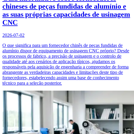
chineses de peças fundidas de alumínio e
as suas próprias capacidades de usinagem
CNC
2026-07-02
O que significa para um fornecedor chinês de peças fundidas de
alumínio dispor de equipamento de usinagem CNC próprio? Desde
os processos de fabrico, a precisão de usinagem e o controlo de
qualidade até aos cenários de aplicação típicos, ajudamos os
responsáveis pela aquisição de engenharia a compreender de forma
abrangente as verdadeiras capacidades e limitações deste tipo de
fornecedores, estabelecendo assim uma base de conhecimento
técnico para a seleção posterior.