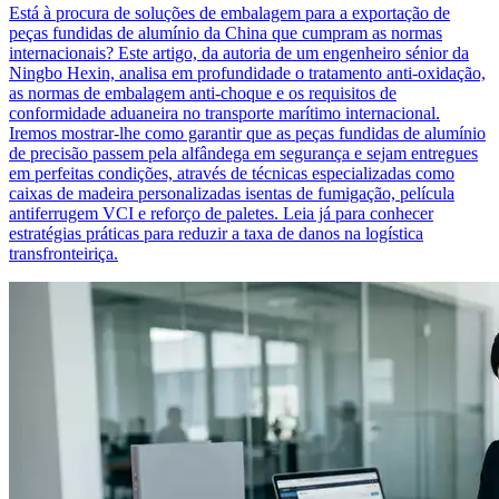
Está à procura de soluções de embalagem para a exportação de
peças fundidas de alumínio da China que cumpram as normas
internacionais? Este artigo, da autoria de um engenheiro sénior da
Ningbo Hexin, analisa em profundidade o tratamento anti-oxidação,
as normas de embalagem anti-choque e os requisitos de
conformidade aduaneira no transporte marítimo internacional.
Iremos mostrar-lhe como garantir que as peças fundidas de alumínio
de precisão passem pela alfândega em segurança e sejam entregues
em perfeitas condições, através de técnicas especializadas como
caixas de madeira personalizadas isentas de fumigação, película
antiferrugem VCI e reforço de paletes. Leia já para conhecer
estratégias práticas para reduzir a taxa de danos na logística
transfronteiriça.