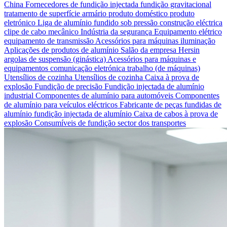
China
Fornecedores de fundição injectada
fundição gravitacional
tratamento de superfície
armário
produto doméstico
produto
eletrónico
Liga de alumínio fundido sob pressão
construção eléctrica
clipe de cabo
mecânico
Indústria da segurança
Equipamento elétrico
equipamento de transmissão
Acessórios para máquinas
iluminação
Aplicações de produtos de alumínio
Salão da empresa Hersin
argolas de suspensão (ginástica)
Acessórios para máquinas e
equipamentos
comunicação eletrónica
trabalho (de máquinas)
Utensílios de cozinha Utensílios de cozinha
Caixa à prova de
explosão
Fundição de precisão
Fundição injectada de alumínio
industrial
Componentes de alumínio para automóveis
Componentes
de alumínio para veículos eléctricos
Fabricante de peças fundidas de
alumínio
fundição injectada de alumínio
Caixa de cabos à prova de
explosão
Consumíveis de fundição
sector dos transportes