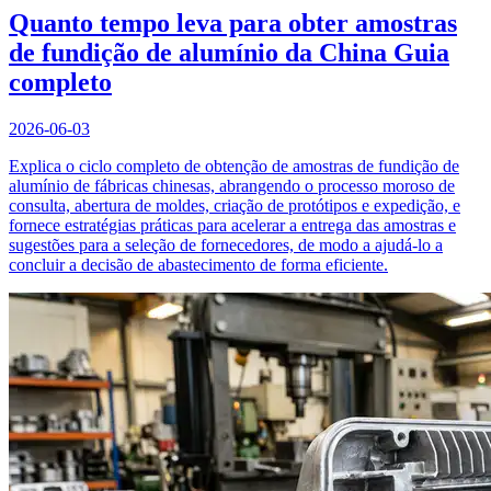
Quanto tempo leva para obter amostras
de fundição de alumínio da China Guia
completo
2026-06-03
Explica o ciclo completo de obtenção de amostras de fundição de
alumínio de fábricas chinesas, abrangendo o processo moroso de
consulta, abertura de moldes, criação de protótipos e expedição, e
fornece estratégias práticas para acelerar a entrega das amostras e
sugestões para a seleção de fornecedores, de modo a ajudá-lo a
concluir a decisão de abastecimento de forma eficiente.