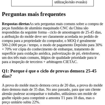
utilização/não evasão)
Perguntas mais frequentes
Respostas diretas
As seis perguntas mais comuns sobre a compra de
peças fundidas de alumínio maquinado CNC da China são
respondidas da seguinte forma - ciclo de amostragem de 25-45 dias,
a atribuição do molde deve ser claramente acordada no pedido de
compra para a propriedade do comprador, o MOQ é geralmente
500-2.000 peças / tempo, o modo de pagamento Depósito para 30%
+ 70% ver cópia do conhecimento de embarque, tratamento de
superfície para oxidação anódica, pulverização de pó, eletroforese,
um dos três mais comuns, litígios de qualidade prioridade para ir
para a inspeção de terceiros + arbitragem CIETAC.
Q1: Porque é que o ciclo de provas demora 25-45
dias?
A prova do molde macio demora cerca de 20 dias, a prova do molde
duro demora mais de 35 dias. No ano passado, para que um cliente
alemão pudesse acompanhar o trabalho, utilizámos um molde de
grafite rápido para comprimir a amostra T1 para 18 dias, mas o
preço unitário subiu 22%.