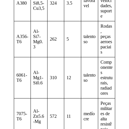
favorá
veloci
A380
Si8,5-
324
3.5
vel
dades,
Cu3,5
suport
e
Rodas
Al-
,
A356-
Si7-
talento
peças
262
5
T6
Mg0.
so
aeroes
3
paciai
s
Comp
onente
Al-
s
6061-
talento
Mg1-
310
12
estrutu
T6
so
Si0.6
rais,
radiad
ores
Peças
militar
Al-
7075-
medío
es de
Zn5.6
572
11
T6
cre
alta
-Mg
resistê