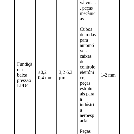
válvulas
, peças
mecânic
as
Cubos
de rodas
para
automó
veis,
caixas
de
Fundiçã
controlo
o a
±0,2-
3,2-6,3
eletróni
baixa
1-2 mm
0,4 mm
μm
co,
pressão
peças
LPDC
estrutur
ais para
a
indústri
a
aeroesp
acial
Peças