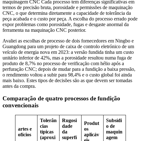
maquinagem CNC Cada processo tem diferenças significativas em
termos de precisão bruta, porosidade e permissões de maquinação
CNC, o que determina diretamente a capacidade de tolerância da
peça acabada e o custo por peça. A escolha do processo errado pode
expor problemas como porosidade, fugas e desgaste anormal da
ferramenta na maquinação CNC posterior.
Avaliei as escolhas de processo de dois fornecedores em Ningbo e
Guangdong para um projeto de caixa de controlo eletrónico de um
veículo de energia nova em 2023: a versão fundida tinha um custo
unitário inferior de 42%, mas a porosidade resultou numa fuga de
produto de 8,7% no processo de verificação com hélio após a
perfuração CNC; depois de mudar para a fundição a baixa pressão,
o rendimento voltou a subir para 98,4% e o custo global foi ainda
mais baixo. Estes tipos de decisões são as que devem ser tomadas
antes da compra.
Comparação de quatro processos de fundição
convencionais
Tolerân
Rugosi
Subsídi
Produt
cias
dade
o de
artes e
os
típicas
da
maquin
ofícios
aplicáv
(aproxi
superfí
agem
eis