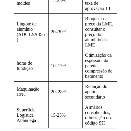
15-25%
moldes
taxa de
aprovação T1
Bloquear o
Lingote de
preço da LME,
alumínio
consultar o
20–30%
(ADC12/A356
preço do
)
alumínio da
LME
Otimização da
espessura da
horas de
10–15%
parede,
fundição
compressão de
batimento
Redução do
Maquinação
20–28%
aperto
CNC
secundário
Armários
Superfície +
consolidados,
Logística +
15-25%
otimização do
Alfândega
código SH