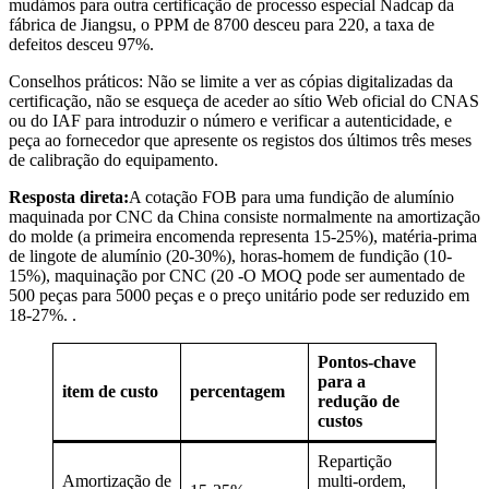
mudámos para outra certificação de processo especial Nadcap da
fábrica de Jiangsu, o PPM de 8700 desceu para 220, a taxa de
defeitos desceu 97%.
Conselhos práticos: Não se limite a ver as cópias digitalizadas da
certificação, não se esqueça de aceder ao sítio Web oficial do CNAS
ou do IAF para introduzir o número e verificar a autenticidade, e
peça ao fornecedor que apresente os registos dos últimos três meses
de calibração do equipamento.
Resposta direta:
A cotação FOB para uma fundição de alumínio
maquinada por CNC da China consiste normalmente na amortização
do molde (a primeira encomenda representa 15-25%), matéria-prima
de lingote de alumínio (20-30%), horas-homem de fundição (10-
15%), maquinação por CNC (20 -O MOQ pode ser aumentado de
500 peças para 5000 peças e o preço unitário pode ser reduzido em
18-27%. .
Pontos-chave
para a
item de custo
percentagem
redução de
custos
Repartição
Amortização de
multi-ordem,