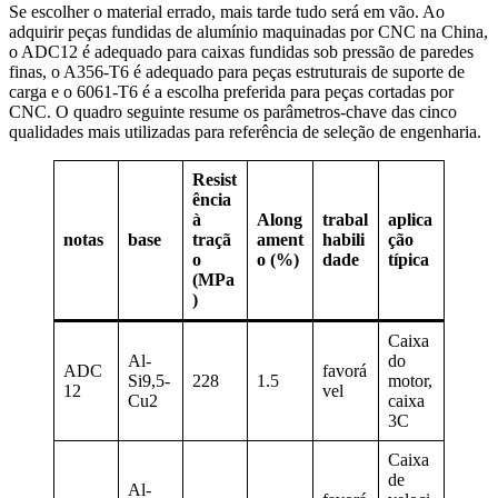
Se escolher o material errado, mais tarde tudo será em vão. Ao
adquirir peças fundidas de alumínio maquinadas por CNC na China,
o ADC12 é adequado para caixas fundidas sob pressão de paredes
finas, o A356-T6 é adequado para peças estruturais de suporte de
carga e o 6061-T6 é a escolha preferida para peças cortadas por
CNC. O quadro seguinte resume os parâmetros-chave das cinco
qualidades mais utilizadas para referência de seleção de engenharia.
Resist
ência
à
Along
trabal
aplica
notas
base
traçã
ament
habili
ção
o
o (%)
dade
típica
(MPa
)
Caixa
Al-
do
ADC
favorá
Si9,5-
228
1.5
motor,
12
vel
Cu2
caixa
3C
Caixa
de
Al-