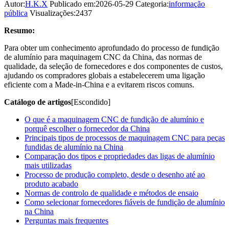
Autor:
H.K.X
Publicado em:2026-05-29
Categoria:
informação
pública
Visualizações:2437
Resumo:
Para obter um conhecimento aprofundado do processo de fundição
de alumínio para maquinagem CNC da China, das normas de
qualidade, da seleção de fornecedores e dos componentes de custos,
ajudando os compradores globais a estabelecerem uma ligação
eficiente com a Made-in-China e a evitarem riscos comuns.
Catálogo de artigos
[Escondido]
O que é a maquinagem CNC de fundição de alumínio e
porquê escolher o fornecedor da China
Principais tipos de processos de maquinagem CNC para peças
fundidas de alumínio na China
Comparação dos tipos e propriedades das ligas de alumínio
mais utilizadas
Processo de produção completo, desde o desenho até ao
produto acabado
Normas de controlo de qualidade e métodos de ensaio
Como selecionar fornecedores fiáveis de fundição de alumínio
na China
Perguntas mais frequentes