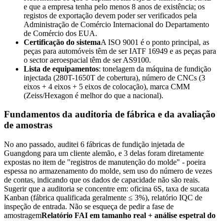
e que a empresa tenha pelo menos 8 anos de existência; os
registos de exportação devem poder ser verificados pela
Administração de Comércio Internacional do Departamento
de Comércio dos EUA.
Certificação do sistema
A ISO 9001 é o ponto principal, as
peças para automóveis têm de ser IATF 16949 e as peças para
o sector aeroespacial têm de ser AS9100.
Lista de equipamentos
: tonelagem da máquina de fundição
injectada (280T-1650T de cobertura), número de CNCs (3
eixos + 4 eixos + 5 eixos de colocação), marca CMM
(Zeiss/Hexagon é melhor do que a nacional).
Fundamentos da auditoria de fábrica e da avaliação
de amostras
No ano passado, auditei 6 fábricas de fundição injetada de
Guangdong para um cliente alemão, e 3 delas foram diretamente
expostas no item de "registros de manutenção do molde" - poeira
espessa no armazenamento do molde, sem uso do número de vezes
de contas, indicando que os dados de capacidade não são reais.
Sugerir que a auditoria se concentre em: oficina 6S, taxa de sucata
Kanban (fábrica qualificada geralmente ≤ 3%), relatório IQC de
inspeção de entrada. Não se esqueça de pedir a fase de
amostragem
Relatório FAI em tamanho real + análise espetral do