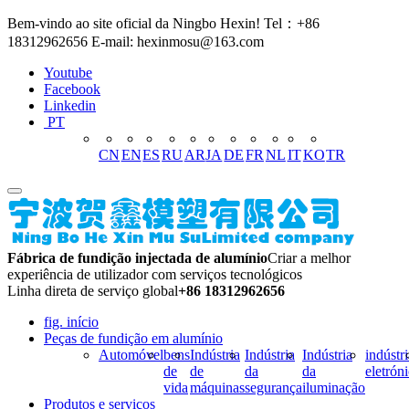
Bem-vindo ao site oficial da Ningbo Hexin! Tel：+86
18312962656 E-mail: hexinmosu@163.com
Youtube
Facebook
Linkedin
PT
CN
EN
ES
RU
AR
JA
DE
FR
NL
IT
KO
TR
Fábrica de fundição injectada de alumínio
Criar a melhor
experiência de utilizador com serviços tecnológicos
Linha direta de serviço global
+86 18312962656
fig. início
Peças de fundição em alumínio
Automóvel
bens
Indústria
Indústria
Indústria
indústri
de
de
da
da
eletrón
vida
máquinas
segurança
iluminação
Produtos e serviços