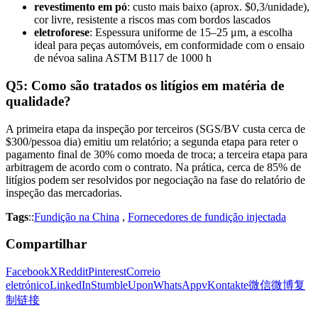
revestimento em pó
: custo mais baixo (aprox. $0,3/unidade),
cor livre, resistente a riscos mas com bordos lascados
eletroforese
: Espessura uniforme de 15–25 μm, a escolha
ideal para peças automóveis, em conformidade com o ensaio
de névoa salina ASTM B117 de 1000 h
Q5: Como são tratados os litígios em matéria de
qualidade?
A primeira etapa da inspeção por terceiros (SGS/BV custa cerca de
$300/pessoa dia) emitiu um relatório; a segunda etapa para reter o
pagamento final de 30% como moeda de troca; a terceira etapa para
arbitragem de acordo com o contrato. Na prática, cerca de 85% de
litígios podem ser resolvidos por negociação na fase do relatório de
inspeção das mercadorias.
Tags
::
Fundição na China
,
Fornecedores de fundição injectada
Compartilhar
Facebook
X
Reddit
Pinterest
Correio
eletrónico
LinkedIn
StumbleUpon
WhatsApp
vKontakte
微信
微博
复
制链接