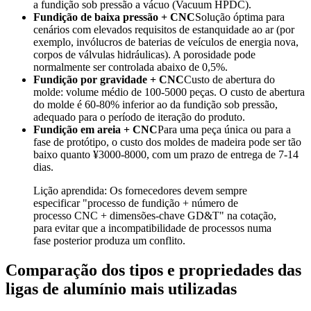
a fundição sob pressão a vácuo (Vacuum HPDC).
Fundição de baixa pressão + CNC
Solução óptima para
cenários com elevados requisitos de estanquidade ao ar (por
exemplo, invólucros de baterias de veículos de energia nova,
corpos de válvulas hidráulicas). A porosidade pode
normalmente ser controlada abaixo de 0,5%.
Fundição por gravidade + CNC
Custo de abertura do
molde: volume médio de 100-5000 peças. O custo de abertura
do molde é 60-80% inferior ao da fundição sob pressão,
adequado para o período de iteração do produto.
Fundição em areia + CNC
Para uma peça única ou para a
fase de protótipo, o custo dos moldes de madeira pode ser tão
baixo quanto ¥3000-8000, com um prazo de entrega de 7-14
dias.
Lição aprendida: Os fornecedores devem sempre
especificar "processo de fundição + número de
processo CNC + dimensões-chave GD&T" na cotação,
para evitar que a incompatibilidade de processos numa
fase posterior produza um conflito.
Comparação dos tipos e propriedades das
ligas de alumínio mais utilizadas