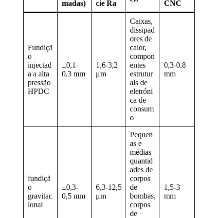
madas)
cie Ra
CNC
Caixas,
dissipad
ores de
Fundiçã
calor,
o
compon
injectad
±0,1-
1,6-3,2
entes
0,3-0,8
a a alta
0,3 mm
μm
estrutur
mm
pressão
ais de
HPDC
eletróni
ca de
consum
o
Pequen
as e
médias
quantid
ades de
fundiçã
corpos
o
±0,3-
6,3-12,5
de
1,5-3
gravitac
0,5 mm
μm
bombas,
mm
ional
corpos
de