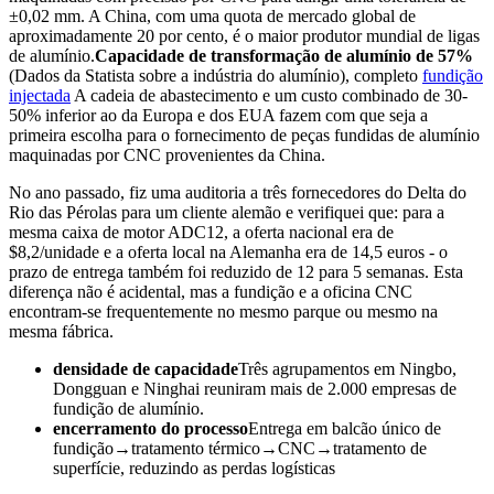
±0,02 mm. A China, com uma quota de mercado global de
aproximadamente 20 por cento, é o maior produtor mundial de ligas
de alumínio.
Capacidade de transformação de alumínio de 57%
(Dados da Statista sobre a indústria do alumínio), completo
fundição
injectada
A cadeia de abastecimento e um custo combinado de 30-
50% inferior ao da Europa e dos EUA fazem com que seja a
primeira escolha para o fornecimento de peças fundidas de alumínio
maquinadas por CNC provenientes da China.
No ano passado, fiz uma auditoria a três fornecedores do Delta do
Rio das Pérolas para um cliente alemão e verifiquei que: para a
mesma caixa de motor ADC12, a oferta nacional era de
$8,2/unidade e a oferta local na Alemanha era de 14,5 euros - o
prazo de entrega também foi reduzido de 12 para 5 semanas. Esta
diferença não é acidental, mas a fundição e a oficina CNC
encontram-se frequentemente no mesmo parque ou mesmo na
mesma fábrica.
densidade de capacidade
Três agrupamentos em Ningbo,
Dongguan e Ninghai reuniram mais de 2.000 empresas de
fundição de alumínio.
encerramento do processo
Entrega em balcão único de
fundição→tratamento térmico→CNC→tratamento de
superfície, reduzindo as perdas logísticas