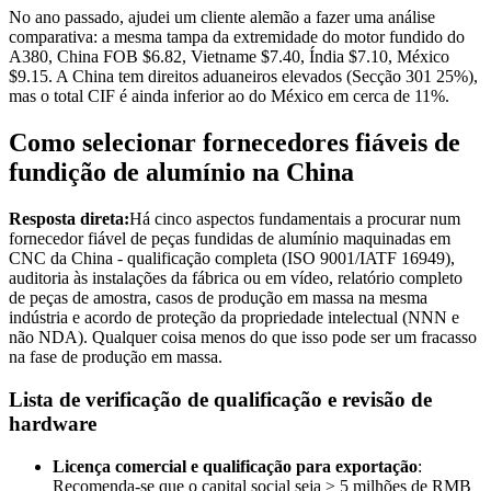
No ano passado, ajudei um cliente alemão a fazer uma análise
comparativa: a mesma tampa da extremidade do motor fundido do
A380, China FOB $6.82, Vietname $7.40, Índia $7.10, México
$9.15. A China tem direitos aduaneiros elevados (Secção 301 25%),
mas o total CIF é ainda inferior ao do México em cerca de 11%.
Como selecionar fornecedores fiáveis de
fundição de alumínio na China
Resposta direta:
Há cinco aspectos fundamentais a procurar num
fornecedor fiável de peças fundidas de alumínio maquinadas em
CNC da China - qualificação completa (ISO 9001/IATF 16949),
auditoria às instalações da fábrica ou em vídeo, relatório completo
de peças de amostra, casos de produção em massa na mesma
indústria e acordo de proteção da propriedade intelectual (NNN e
não NDA). Qualquer coisa menos do que isso pode ser um fracasso
na fase de produção em massa.
Lista de verificação de qualificação e revisão de
hardware
Licença comercial e qualificação para exportação
:
Recomenda-se que o capital social seja ≥ 5 milhões de RMB