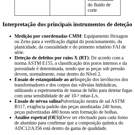
do fluido de
corte
Interpretação dos principais instrumentos de deteção
Medição por coordenadas CMM
: Equipamento Hexagon
ou Zeiss para a verificação digital do posicionamento, da
planicidade, da coaxialidade e do primeiro relatório FAI de
série.
Deteção de defeitos por raios X (RT)
: De acordo com a
norma ASTM E155, a classificação dos poros internos e da
porosidade é determinada, sendo que as peças sob pressão
devem, normalmente, estar dentro do Nível 2.
Ensaio de estanquidade ao ar
Inspeção dos invólucros dos
transformadores e dos corpos das válvulas hidráulicas,
utilizando a espetrometria de massa de hélio para detetar fugas
com uma sensibilidade de até 10-⁹ mbar-L/s.
Ensaio de névoa salina
Pulverização neutra de sal ASTM
B117, exigência padrão das peças anodizadas 240 horas,
peças pulverizadas 480 horas sem formação de bolhas.
Análise espetral (OES)
Deve ser efectuado para cada forno
de alumínio para confirmar que a composição química do
ADC12/A356 está dentro da gama de qualidade.