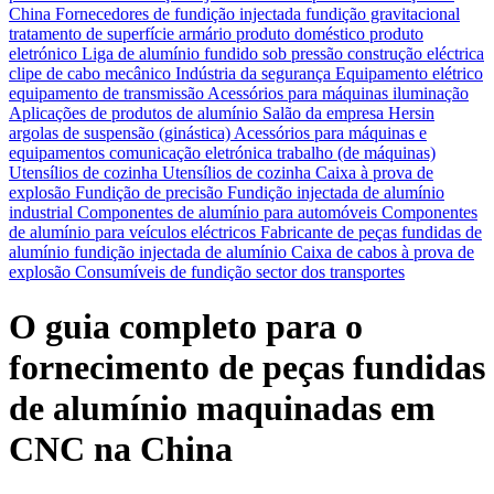
China
Fornecedores de fundição injectada
fundição gravitacional
tratamento de superfície
armário
produto doméstico
produto
eletrónico
Liga de alumínio fundido sob pressão
construção eléctrica
clipe de cabo
mecânico
Indústria da segurança
Equipamento elétrico
equipamento de transmissão
Acessórios para máquinas
iluminação
Aplicações de produtos de alumínio
Salão da empresa Hersin
argolas de suspensão (ginástica)
Acessórios para máquinas e
equipamentos
comunicação eletrónica
trabalho (de máquinas)
Utensílios de cozinha Utensílios de cozinha
Caixa à prova de
explosão
Fundição de precisão
Fundição injectada de alumínio
industrial
Componentes de alumínio para automóveis
Componentes
de alumínio para veículos eléctricos
Fabricante de peças fundidas de
alumínio
fundição injectada de alumínio
Caixa de cabos à prova de
explosão
Consumíveis de fundição
sector dos transportes
O guia completo para o
fornecimento de peças fundidas
de alumínio maquinadas em
CNC na China