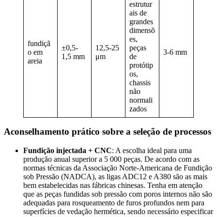
estrutur
ais de
grandes
dimensõ
es,
fundiçã
±0,5-
12,5-25
peças
o em
3-6 mm
1,5 mm
μm
de
areia
protótip
os,
chassis
não
normali
zados
Aconselhamento prático sobre a seleção de processos
Fundição injectada + CNC
: A escolha ideal para uma
produção anual superior a 5 000 peças. De acordo com as
normas técnicas da Associação Norte-Americana de Fundição
sob Pressão (NADCA), as ligas ADC12 e A380 são as mais
bem estabelecidas nas fábricas chinesas. Tenha em atenção
que as peças fundidas sob pressão com poros internos não são
adequadas para rosqueamento de furos profundos nem para
superfícies de vedação hermética, sendo necessário especificar