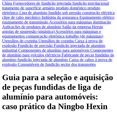
China
Fornecedores de fundição injectada
fundição gravitacional
tratamento de superfície
armário
produto doméstico
produto
eletrónico
Liga de alumínio fundido sob pressão
construção eléctrica
clipe de cabo
mecânico
Indústria da segurança
Equipamento elétrico
equipamento de transmissão
Acessórios para máquinas
iluminação
Aplicações de produtos de alumínio
Salão da empresa Hersin
argolas de suspensão (ginástica)
Acessórios para máquinas e
equipamentos
comunicação eletrónica
trabalho (de máquinas)
Utensílios de cozinha Utensílios de cozinha
Caixa à prova de
explosão
Fundição de precisão
Fundição injectada de alumínio
industrial
Componentes de alumínio para automóveis
Componentes
de alumínio para veículos eléctricos
Fabricante de peças fundidas de
alumínio
fundição injectada de alumínio
Caixa de cabos à prova de
explosão
Consumíveis de fundição
sector dos transportes
Guia para a seleção e aquisição
de peças fundidas de liga de
alumínio para automóveis:
caso prático da Ningbo Hexin