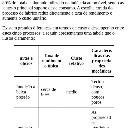
80% do total de alumínio utilizado na indústria automóvel, sendo as
jantes o principal suporte deste consumo. A escolha errada do
processo de fabrico reduz diretamente a taxa de rendimento e
aumenta o custo unitário.
Existem grandes diferenças em termos de custo e desempenho entre
estes cinco processos; a seguir, apresentamos uma tabela que o
ilustra claramente:
Caracterís
Taxa de
ticas das
artes e
Custo
rendiment
proprieda
ofícios
relativo
o típica
des
mecânicas
Tecido
fundição a
denso,
cerca de
baixa
médio
com
90%
pressão
poucos
poros
As
propriedad
es
fundição
mecânicas