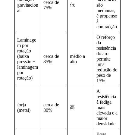
cerca de
低
gravitacion
são
75%
al
medianas;
é propenso
à
contracção
O reforço
Laminage
da
m por
resistência
rotação
do aro
(baixa
cerca de
médio a
permite
pressão +
85%
alto
uma
laminagem
redução de
por
peso de
rotação)
15%
A
resistência
à fadiga
forja
cerca de
高
mais
(metal)
80%
elevada e a
maior
densidade
Boas