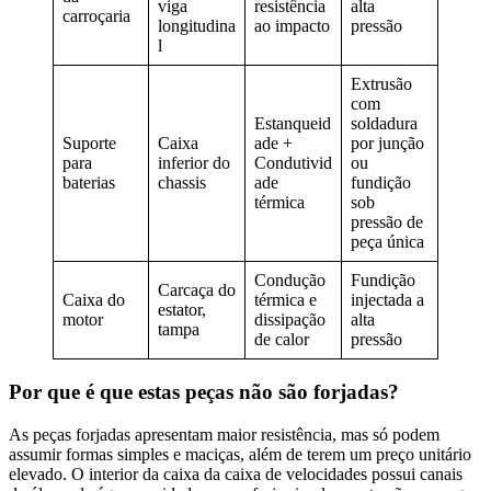
viga
resistência
alta
carroçaria
longitudina
ao impacto
pressão
l
Extrusão
com
Estanqueid
soldadura
Suporte
Caixa
ade +
por junção
para
inferior do
Condutivid
ou
baterias
chassis
ade
fundição
térmica
sob
pressão de
peça única
Condução
Fundição
Carcaça do
Caixa do
térmica e
injectada a
estator,
motor
dissipação
alta
tampa
de calor
pressão
Por que é que estas peças não são forjadas?
As peças forjadas apresentam maior resistência, mas só podem
assumir formas simples e maciças, além de terem um preço unitário
elevado. O interior da caixa da caixa de velocidades possui canais