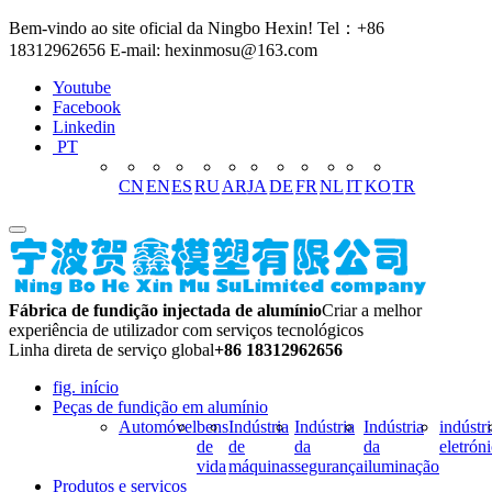
Bem-vindo ao site oficial da Ningbo Hexin! Tel：+86
18312962656 E-mail: hexinmosu@163.com
Youtube
Facebook
Linkedin
PT
CN
EN
ES
RU
AR
JA
DE
FR
NL
IT
KO
TR
Fábrica de fundição injectada de alumínio
Criar a melhor
experiência de utilizador com serviços tecnológicos
Linha direta de serviço global
+86 18312962656
fig. início
Peças de fundição em alumínio
Automóvel
bens
Indústria
Indústria
Indústria
indústri
de
de
da
da
eletrón
vida
máquinas
segurança
iluminação
Produtos e serviços