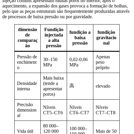
injeção comuns apresentam muitas poros no interior; após o
aquecimento, a expansão dos gases provoca a formação de bolhas,
pelo que as peças estruturais são frequentemente produzidas através
de processos de baixa pressão ou por gravidade.
dimensão
Fundição
fundição a
fundição
de
injectada
baixa
gravitacio
comparaç
a alta
pressão
nal
ão
pressão
Pressão de
Apenas
30–150
0,02-0,06
enchiment
peso
MPa
MPa
o
próprio
Mais baixa
Densidade
(tende a
高
elevado
interna
apresentar
poros)
Precisão
Níveis
Níveis
Níveis
dimension
CT5–CT6
CT6–CT7
CT7–CT8
al
80 000–
100 000–
Vida útil
120 000
Mais de 50
150 000