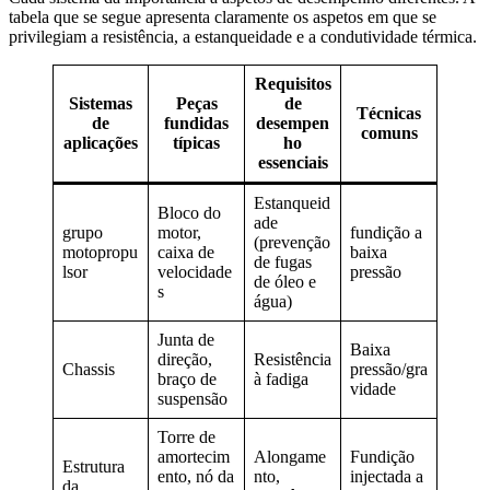
tabela que se segue apresenta claramente os aspetos em que se
privilegiam a resistência, a estanqueidade e a condutividade térmica.
Requisitos
Sistemas
Peças
de
Técnicas
de
fundidas
desempen
comuns
aplicações
típicas
ho
essenciais
Estanqueid
Bloco do
ade
grupo
motor,
fundição a
(prevenção
motopropu
caixa de
baixa
de fugas
lsor
velocidade
pressão
de óleo e
s
água)
Junta de
Baixa
direção,
Resistência
Chassis
pressão/gra
braço de
à fadiga
vidade
suspensão
Torre de
amortecim
Alongame
Fundição
Estrutura
ento, nó da
nto,
injectada a
da