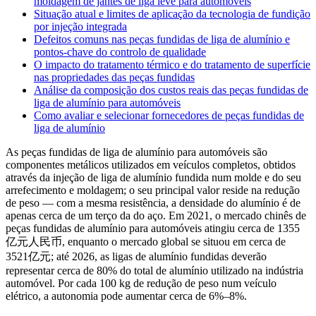
moldagem de jantes de liga leve para automóveis
Situação atual e limites de aplicação da tecnologia de fundição
por injeção integrada
Defeitos comuns nas peças fundidas de liga de alumínio e
pontos-chave do controlo de qualidade
O impacto do tratamento térmico e do tratamento de superfície
nas propriedades das peças fundidas
Análise da composição dos custos reais das peças fundidas de
liga de alumínio para automóveis
Como avaliar e selecionar fornecedores de peças fundidas de
liga de alumínio
As peças fundidas de liga de alumínio para automóveis são
componentes metálicos utilizados em veículos completos, obtidos
através da injeção de liga de alumínio fundida num molde e do seu
arrefecimento e moldagem; o seu principal valor reside na redução
de peso — com a mesma resistência, a densidade do alumínio é de
apenas cerca de um terço da do aço. Em 2021, o mercado chinês de
peças fundidas de alumínio para automóveis atingiu cerca de 1355
亿元人民币, enquanto o mercado global se situou em cerca de
3521亿元; até 2026, as ligas de alumínio fundidas deverão
representar cerca de 80% do total de alumínio utilizado na indústria
automóvel. Por cada 100 kg de redução de peso num veículo
elétrico, a autonomia pode aumentar cerca de 6%–8%.