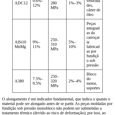
9.6%–
velocida
ADC12
280
1%–3%
12%
des,
MPa
cárter de
óleo
Peças
integrad
as da
carroçar
250–
AlSi10
9%–
5%–
ia
310
MnMg
11%
10%
fabricad
MPa
as por
fundiçã
o sob
pressão
Bloco
250–
7.5%–
do
A380
320
2%–4%
9.5%
motor,
MPa
suportes
O alongamento é um indicador fundamental, que indica o quanto o
material pode ser alongado antes de se partir. As peças moldadas por
fundição sob pressão monobloco não podem ser submetidas a
tratamento térmico (devido ao risco de deformação); por isso, ao