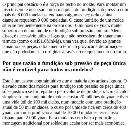
O principal obstáculo é a força de fecho do molde. Para moldar um
piso traseiro é necessária uma máquina de fundição sob pressão com
mais de 6 000 toneladas, enquanto algumas peças da cabina
dianteira requerem 9 000 toneladas. O custo unitário de um molde
situa-se frequentemente na ordem dos 10 milhões de yuan, muito
superior ao de um molde de fundição sob pressão comum. Além
disso, é necessário utilizar ligas que não necessitem de tratamento
térmico (como o AlSi10MnMg), uma vez que, devido ao grande
tamanho das peças, o tratamento térmico provocaria deformações
que não poderiam ser corrigidas através do reaquecimento no forno.
Por que razão a fundição sob pressão de peça única
não é rentável para todos os modelos?
Este é um aspeto contraintuitivo que a maioria dos artigos ignora. O
elevado custo dos moldes para fundição sob pressão de peça única
só se justifica se for repartido pelo volume de produção. Um cálculo
simples: se um conjunto de moldes custar 20 milhões de yuan e tiver
uma vida útil de 100 mil ciclos, num modelo com uma produção
anual de 50 mil unidades, o custo por unidade fica em cerca de 400
yuan; com uma produção anual de 10 000 unidades, esse custo
dispara para 2 000 yuan. Para modelos com baixa produção, a
montagem tradicional por soldadura acaba por ser mais económica.