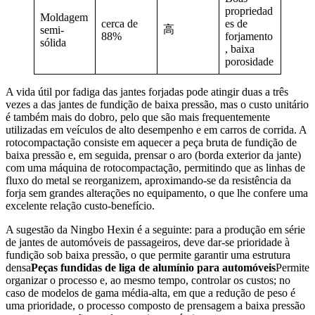
propriedad
Moldagem
cerca de
es de
高
semi-
88%
forjamento
sólida
, baixa
porosidade
A vida útil por fadiga das jantes forjadas pode atingir duas a três
vezes a das jantes de fundição de baixa pressão, mas o custo unitário
é também mais do dobro, pelo que são mais frequentemente
utilizadas em veículos de alto desempenho e em carros de corrida. A
rotocompactação consiste em aquecer a peça bruta de fundição de
baixa pressão e, em seguida, prensar o aro (borda exterior da jante)
com uma máquina de rotocompactação, permitindo que as linhas de
fluxo do metal se reorganizem, aproximando-se da resistência da
forja sem grandes alterações no equipamento, o que lhe confere uma
excelente relação custo-benefício.
A sugestão da Ningbo Hexin é a seguinte: para a produção em série
de jantes de automóveis de passageiros, deve dar-se prioridade à
fundição sob baixa pressão, o que permite garantir uma estrutura
densa
Peças fundidas de liga de alumínio para automóveis
Permite
organizar o processo e, ao mesmo tempo, controlar os custos; no
caso de modelos de gama média-alta, em que a redução de peso é
uma prioridade, o processo composto de prensagem a baixa pressão