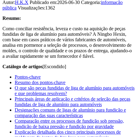
Autor:
H.K.X
Publicado em:2026-06-30
Categoria:
informação
pública
Visualizações:1362
Resumo:
Como conciliar resistência, leveza e custo na aquisição de peças
fundidas de liga de alumínio para automóveis? A Ningbo Hexin,
com base em casos práticos de vários fabricantes de automóveis,
analisa em pormenor a seleção de processos, o desenvolvimento de
moldes, o controlo de qualidade e os prazos de entrega, ajudando-o
a avaliar rapidamente se um fornecedor é fiável.
Catálogo de artigos
[Escondido]
Pontos-chave
Resumo dos pontos-chave
O que são peças fundidas de liga de alumínio para automóveis
e que problemas resolvem?
Principais áreas de aplicação e critérios de seleção das peças
fundidas de liga de alumínio para automóveis
Designações comuns de ligas de alumínio para fundição e
comparação das suas características
Comparação entre os processos de fundição sob pressão,
fundição de baixa pressão e fundição por gravidade
Explicação detalhada dos cinco principais processos de