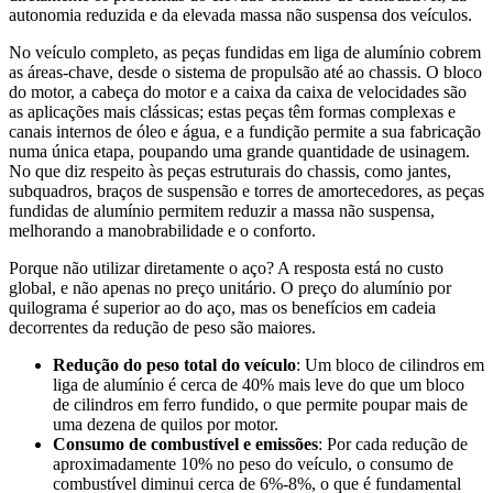
autonomia reduzida e da elevada massa não suspensa dos veículos.
No veículo completo, as peças fundidas em liga de alumínio cobrem
as áreas-chave, desde o sistema de propulsão até ao chassis. O bloco
do motor, a cabeça do motor e a caixa da caixa de velocidades são
as aplicações mais clássicas; estas peças têm formas complexas e
canais internos de óleo e água, e a fundição permite a sua fabricação
numa única etapa, poupando uma grande quantidade de usinagem.
No que diz respeito às peças estruturais do chassis, como jantes,
subquadros, braços de suspensão e torres de amortecedores, as peças
fundidas de alumínio permitem reduzir a massa não suspensa,
melhorando a manobrabilidade e o conforto.
Porque não utilizar diretamente o aço? A resposta está no custo
global, e não apenas no preço unitário. O preço do alumínio por
quilograma é superior ao do aço, mas os benefícios em cadeia
decorrentes da redução de peso são maiores.
Redução do peso total do veículo
: Um bloco de cilindros em
liga de alumínio é cerca de 40% mais leve do que um bloco
de cilindros em ferro fundido, o que permite poupar mais de
uma dezena de quilos por motor.
Consumo de combustível e emissões
: Por cada redução de
aproximadamente 10% no peso do veículo, o consumo de
combustível diminui cerca de 6%-8%, o que é fundamental