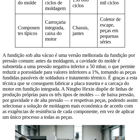
do molde
ciclos de
mil ciclos
ciclos
moldagem
Coletor de
Carroçaria
escape,
Componen
integrada,
Chassis,
peças em
tes típicos
caixa do
jantes
pequenas
motor
séries
A fundição sob alta vácuo é uma versão melhorada da fundição por
pressão comum: antes da moldagem, a cavidade do molde é
submetida a uma pressão negativa inferior a 50 mbar, o que permite
reduzir a porosidade para valores inferiores a 1%, tornando as peças
fundidas passíveis de soldadura e tratamento térmico. É graças a esta
técnica que se conseguem fabricar a placa traseira e a carcaça do
motor em fundição integrada. A Ningbo Hexin dispõe de linhas de
produção próprias para os três tipos de moldes — de baixa pressão,
por gravidade e de alta pressão — e respetivas peças, podendo assim
selecionar a solução de moldagem mais económica de acordo com
as exigências de resistência de cada componente, em vez de aplicar
um único processo a todas as peças.