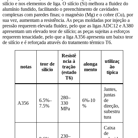
silício e nos elementos de liga. O silício (Si) melhora a fluidez do
alumínio fundido, facilitando o preenchimento de cavidades
complexas com paredes finas; o magnésio (Mg) e o cobre (Cu), por
sua vez, aumentam a resistência. As peças moldadas por injeção a
pressão requerem elevada fluidez, pelo que as ligas ADC12 e A380
apresentam um elevado teor de silício; as peças sujeitas a esforços
requerem tenacidade, pelo que a liga A356 apresenta um baixo teor
de silício e é reforçada através do tratamento térmico T6.
Resistê
ncia à
utilizaç
teor de
alonga
notas
tração
ão
silício
mento
(estado
típica
T6)
Jantes,
juntas
280–
6.5%–
6%-10
de
A356
330
7.5%
%
direção,
MPa
subestru
tura
Caixa
de
230–