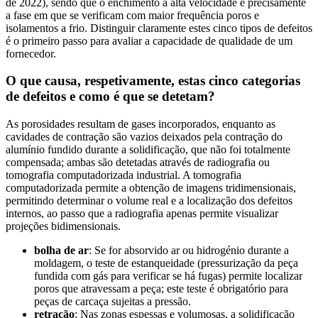
de 2022), sendo que o enchimento a alta velocidade é precisamente
a fase em que se verificam com maior frequência poros e
isolamentos a frio. Distinguir claramente estes cinco tipos de defeitos
é o primeiro passo para avaliar a capacidade de qualidade de um
fornecedor.
O que causa, respetivamente, estas cinco categorias
de defeitos e como é que se detetam?
As porosidades resultam de gases incorporados, enquanto as
cavidades de contração são vazios deixados pela contração do
alumínio fundido durante a solidificação, que não foi totalmente
compensada; ambas são detetadas através de radiografia ou
tomografia computadorizada industrial. A tomografia
computadorizada permite a obtenção de imagens tridimensionais,
permitindo determinar o volume real e a localização dos defeitos
internos, ao passo que a radiografia apenas permite visualizar
projeções bidimensionais.
bolha de ar
: Se for absorvido ar ou hidrogénio durante a
moldagem, o teste de estanqueidade (pressurização da peça
fundida com gás para verificar se há fugas) permite localizar
poros que atravessam a peça; este teste é obrigatório para
peças de carcaça sujeitas a pressão.
retração
: Nas zonas espessas e volumosas, a solidificação