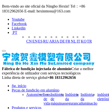
Bem-vindo ao site oficial da Ningbo Hexin! Tel：+86
18312962656 E-mail: hexinmosu@163.com
Youtube
Facebook
Linkedin
PT
CN
EN
ES
RU
AR
JA
DE
FR
NL
IT
KO
TR
Fábrica de fundição injectada de alumínio
Criar a melhor
experiência de utilizador com serviços tecnológicos
Linha direta de serviço global
+86 18312962656
fig. início
Peças de fundição em alumínio
Automóvel
bens
Indústria
Indústria
Indústria
indústri
de
de
da
da
eletrón
vida
máquinas
segurança
iluminação
Produtos e serviços