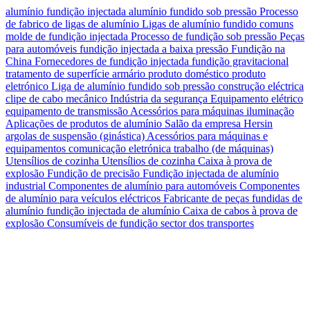
alumínio
fundição injectada
alumínio fundido sob pressão
Processo
de fabrico de ligas de alumínio
Ligas de alumínio fundido comuns
molde de fundição injectada
Processo de fundição sob pressão
Peças
para automóveis
fundição injectada a baixa pressão
Fundição na
China
Fornecedores de fundição injectada
fundição gravitacional
tratamento de superfície
armário
produto doméstico
produto
eletrónico
Liga de alumínio fundido sob pressão
construção eléctrica
clipe de cabo
mecânico
Indústria da segurança
Equipamento elétrico
equipamento de transmissão
Acessórios para máquinas
iluminação
Aplicações de produtos de alumínio
Salão da empresa Hersin
argolas de suspensão (ginástica)
Acessórios para máquinas e
equipamentos
comunicação eletrónica
trabalho (de máquinas)
Utensílios de cozinha Utensílios de cozinha
Caixa à prova de
explosão
Fundição de precisão
Fundição injectada de alumínio
industrial
Componentes de alumínio para automóveis
Componentes
de alumínio para veículos eléctricos
Fabricante de peças fundidas de
alumínio
fundição injectada de alumínio
Caixa de cabos à prova de
explosão
Consumíveis de fundição
sector dos transportes