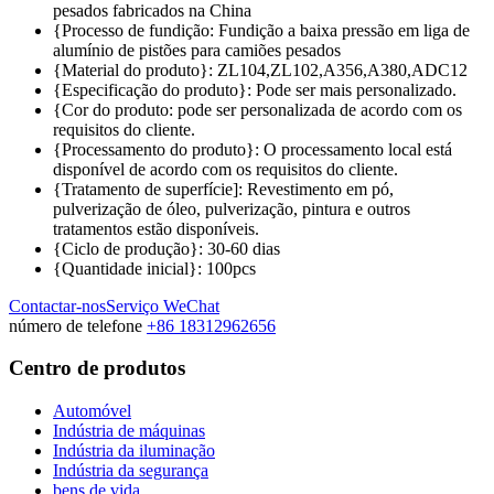
pesados fabricados na China
{Processo de fundição: Fundição a baixa pressão em liga de
alumínio de pistões para camiões pesados
{Material do produto}: ZL104,ZL102,A356,A380,ADC12
{Especificação do produto}: Pode ser mais personalizado.
{Cor do produto: pode ser personalizada de acordo com os
requisitos do cliente.
{Processamento do produto}: O processamento local está
disponível de acordo com os requisitos do cliente.
{Tratamento de superfície]: Revestimento em pó,
pulverização de óleo, pulverização, pintura e outros
tratamentos estão disponíveis.
{Ciclo de produção}: 30-60 dias
{Quantidade inicial}: 100pcs
Contactar-nos
Serviço WeChat
número de telefone
+86 18312962656
Centro de produtos
Automóvel
Indústria de máquinas
Indústria da iluminação
Indústria da segurança
bens de vida