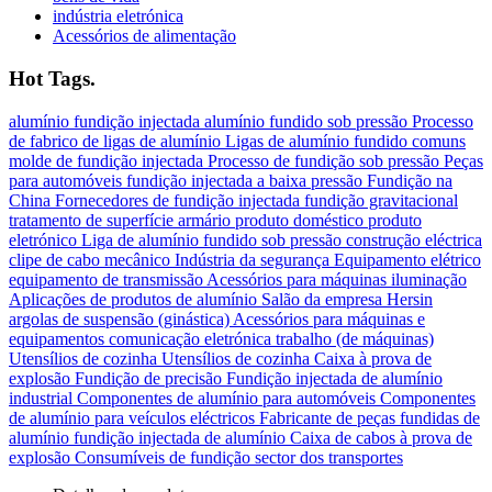
indústria eletrónica
Acessórios de alimentação
Hot Tags.
alumínio
fundição injectada
alumínio fundido sob pressão
Processo
de fabrico de ligas de alumínio
Ligas de alumínio fundido comuns
molde de fundição injectada
Processo de fundição sob pressão
Peças
para automóveis
fundição injectada a baixa pressão
Fundição na
China
Fornecedores de fundição injectada
fundição gravitacional
tratamento de superfície
armário
produto doméstico
produto
eletrónico
Liga de alumínio fundido sob pressão
construção eléctrica
clipe de cabo
mecânico
Indústria da segurança
Equipamento elétrico
equipamento de transmissão
Acessórios para máquinas
iluminação
Aplicações de produtos de alumínio
Salão da empresa Hersin
argolas de suspensão (ginástica)
Acessórios para máquinas e
equipamentos
comunicação eletrónica
trabalho (de máquinas)
Utensílios de cozinha Utensílios de cozinha
Caixa à prova de
explosão
Fundição de precisão
Fundição injectada de alumínio
industrial
Componentes de alumínio para automóveis
Componentes
de alumínio para veículos eléctricos
Fabricante de peças fundidas de
alumínio
fundição injectada de alumínio
Caixa de cabos à prova de
explosão
Consumíveis de fundição
sector dos transportes