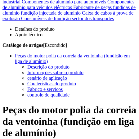
industrial
Componentes de alumínio para automóveis
Componentes
de alumínio para veículos eléctricos
Fabricante de peças fundidas de
alumínio
fundição injectada de alumínio
Caixa de cabos à prova de
explosão
Consumíveis de fundição
sector dos transportes
Detalhes do produto
Apoio técnico
Catálogo de artigos
[Escondido]
Peças do motor polia da correia da ventoinha (fundição em
liga de alumínio)
Descrição do produto
Informações sobre o produto
cenário de aplicação
Caraterísticas do produto
Fabrico e serviços
controlo de qualidade
Peças do motor polia da correia
da ventoinha (fundição em liga
de alumínio)