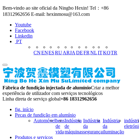
Bem-vindo ao site oficial da Ningbo Hexin! Tel：+86
18312962656 E-mail: hexinmosu@163.com
Youtube
Facebook
Linkedin
PT
CN
EN
ES
RU
AR
JA
DE
FR
NL
IT
KO
TR
Fábrica de fundição injectada de alumínio
Criar a melhor
experiência de utilizador com serviços tecnológicos
Linha direta de serviço global
+86 18312962656
fig. início
Peças de fundição em alumínio
Automóvel
bens
Indústria
Indústria
Indústria
indústri
de
de
da
da
eletrón
vida
máquinas
segurança
iluminação
Produtos e serviços