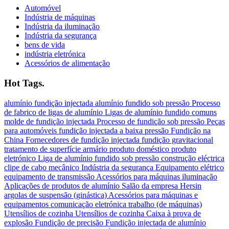
Automóvel
Indústria de máquinas
Indústria da iluminação
Indústria da segurança
bens de vida
indústria eletrónica
Acessórios de alimentação
Hot Tags.
alumínio
fundição injectada
alumínio fundido sob pressão
Processo
de fabrico de ligas de alumínio
Ligas de alumínio fundido comuns
molde de fundição injectada
Processo de fundição sob pressão
Peças
para automóveis
fundição injectada a baixa pressão
Fundição na
China
Fornecedores de fundição injectada
fundição gravitacional
tratamento de superfície
armário
produto doméstico
produto
eletrónico
Liga de alumínio fundido sob pressão
construção eléctrica
clipe de cabo
mecânico
Indústria da segurança
Equipamento elétrico
equipamento de transmissão
Acessórios para máquinas
iluminação
Aplicações de produtos de alumínio
Salão da empresa Hersin
argolas de suspensão (ginástica)
Acessórios para máquinas e
equipamentos
comunicação eletrónica
trabalho (de máquinas)
Utensílios de cozinha Utensílios de cozinha
Caixa à prova de
explosão
Fundição de precisão
Fundição injectada de alumínio