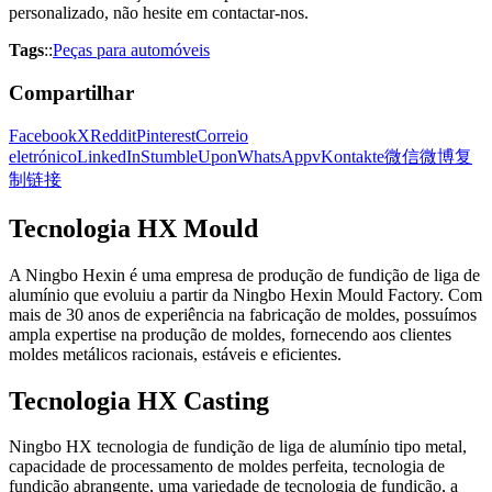
personalizado, não hesite em contactar-nos.
Tags
::
Peças para automóveis
Compartilhar
Facebook
X
Reddit
Pinterest
Correio
eletrónico
LinkedIn
StumbleUpon
WhatsApp
vKontakte
微信
微博
复
制链接
Tecnologia HX Mould
A Ningbo Hexin é uma empresa de produção de fundição de liga de
alumínio que evoluiu a partir da Ningbo Hexin Mould Factory. Com
mais de 30 anos de experiência na fabricação de moldes, possuímos
ampla expertise na produção de moldes, fornecendo aos clientes
moldes metálicos racionais, estáveis e eficientes.
Tecnologia HX Casting
Ningbo HX tecnologia de fundição de liga de alumínio tipo metal,
capacidade de processamento de moldes perfeita, tecnologia de
fundição abrangente, uma variedade de tecnologia de fundição, a