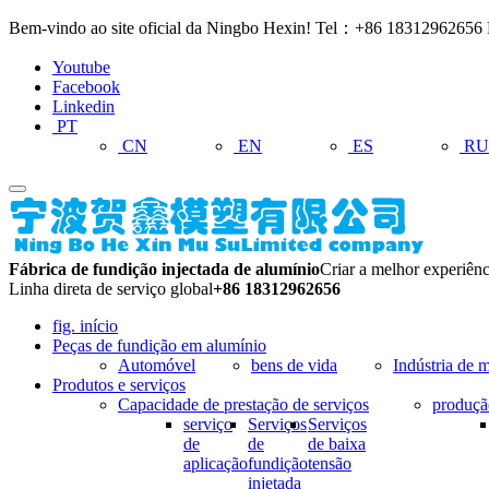
Bem-vindo ao site oficial da Ningbo Hexin! Tel：+86 1831296265
Youtube
Facebook
Linkedin
PT
CN
EN
ES
RU
Fábrica de fundição injectada de alumínio
Criar a melhor experiênc
Linha direta de serviço global
+86 18312962656
fig. início
Peças de fundição em alumínio
Automóvel
bens de vida
Indústria de 
Produtos e serviços
Capacidade de prestação de serviços
produçã
serviço
Serviços
Serviços
de
de
de baixa
aplicação
fundição
tensão
injetada