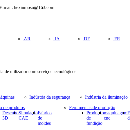
6 E-mail: hexinmosu@163.com
AR
JA
DE
FR
ia de utilizador com serviços tecnológicos
máquinas
Indústria da segurança
Indústria da iluminação
o de produtos
Ferramentas de produção
Desenho
Simulação
Fabrico
Produção
maquinagem
E
3D
CAE
de
de
cnc
d
moldes
fundição