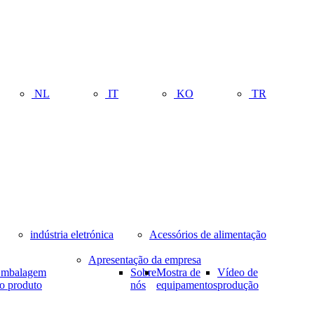
NL
IT
KO
TR
indústria eletrónica
Acessórios de alimentação
Apresentação da empresa
mbalagem
Sobre
Mostra de
Vídeo de
o produto
nós
equipamentos
produção