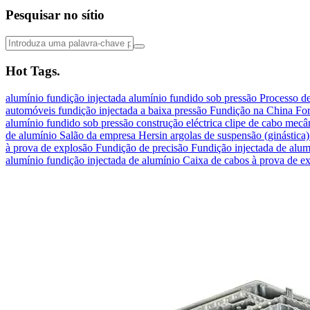
Pesquisar no sítio
Hot Tags.
alumínio
fundição injectada
alumínio fundido sob pressão
Processo de
automóveis
fundição injectada a baixa pressão
Fundição na China
For
alumínio fundido sob pressão
construção eléctrica
clipe de cabo
mecâ
de alumínio
Salão da empresa Hersin
argolas de suspensão (ginástica
à prova de explosão
Fundição de precisão
Fundição injectada de alum
alumínio
fundição injectada de alumínio
Caixa de cabos à prova de e