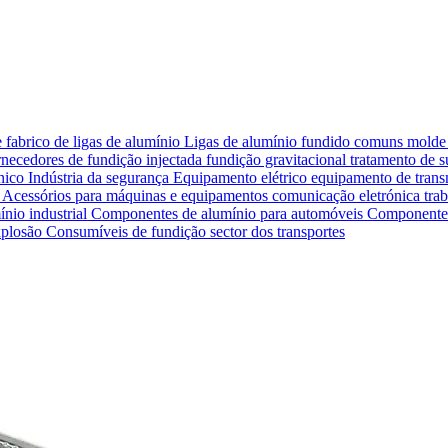
 fabrico de ligas de alumínio
Ligas de alumínio fundido comuns
molde 
necedores de fundição injectada
fundição gravitacional
tratamento de s
nico
Indústria da segurança
Equipamento elétrico
equipamento de tran
)
Acessórios para máquinas e equipamentos
comunicação eletrónica
tra
ínio industrial
Componentes de alumínio para automóveis
Componentes 
xplosão
Consumíveis de fundição
sector dos transportes