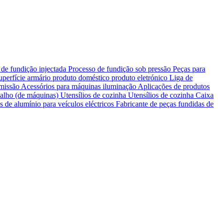
de fundição injectada
Processo de fundição sob pressão
Peças para
uperfície
armário
produto doméstico
produto eletrónico
Liga de
smissão
Acessórios para máquinas
iluminação
Aplicações de produtos
balho (de máquinas)
Utensílios de cozinha Utensílios de cozinha
Caixa
de alumínio para veículos eléctricos
Fabricante de peças fundidas de