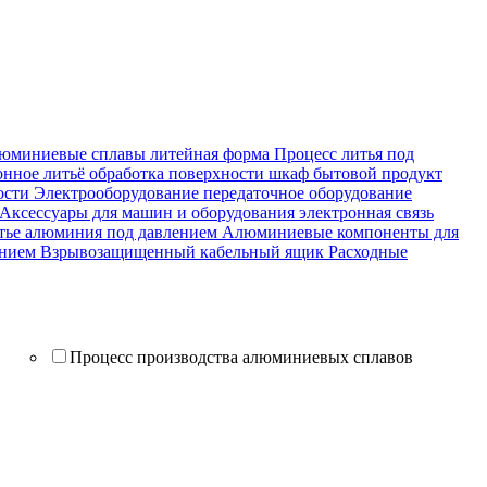
люминиевые сплавы
литейная форма
Процесс литья под
онное литьё
обработка поверхности
шкаф
бытовой продукт
ости
Электрооборудование
передаточное оборудование
Аксессуары для машин и оборудования
электронная связь
ье алюминия под давлением
Алюминиевые компоненты для
ением
Взрывозащищенный кабельный ящик
Расходные
Процесс производства алюминиевых сплавов