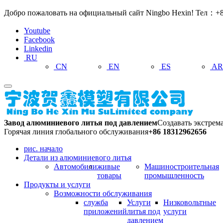
Добро пожаловать на официальный сайт Ningbo Hexin! Тел：+8
Youtube
Facebook
Linkedin
RU
CN
EN
ES
A
Завод алюминиевого литья под давлением
Создавать экстрем
Горячая линия глобального обслуживания
+86 18312962656
рис. начало
Детали из алюминиевого литья
Автомобили
живые
Машиностроительная
товары
промышленность
Продукты и услуги
Возможности обслуживания
служба
Услуги
Низковольтные
приложений
литья под
услуги
давлением