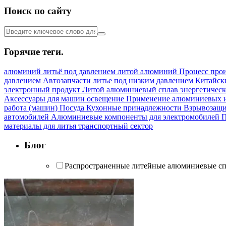
Поиск по сайту
Горячие теги.
алюминий
литьё под давлением
литой алюминий
Процесс про
давлением
Автозапчасти
литье под низким давлением
Китайск
электронный продукт
Литой алюминиевый сплав
энергетическ
Аксессуары для машин
освещение
Применение алюминиевых 
работа (машин)
Посуда Кухонные принадлежности
Взрывозащи
автомобилей
Алюминиевые компоненты для электромобилей
П
материалы для литья
транспортный сектор
Блог
Распространенные литейные алюминиевые с