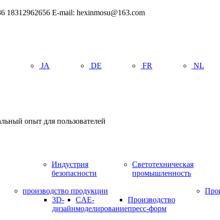
6 18312962656 E-mail: hexinmosu@163.com
R
JA
DE
FR
NL
альный опыт для пользователей
Индустрия
Светотехническая
безопасности
промышленность
производство продукции
Про
3D-
CAE-
Производство
дизайн
моделирование
пресс-форм