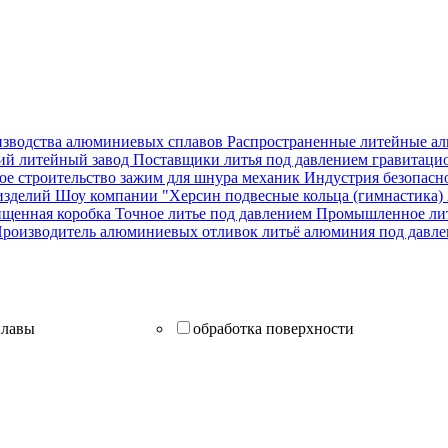
изводства алюминиевых сплавов
Распространенные литейные а
ий литейный завод
Поставщики литья под давлением
гравитаци
ое строительство
зажим для шнура
механик
Индустрия безопасн
изделий
Шоу компании "Херсин
подвесные кольца (гимнастика)
щенная коробка
Точное литье под давлением
Промышленное лит
роизводитель алюминиевых отливок
литьё алюминия под давл
плавы
обработка поверхности