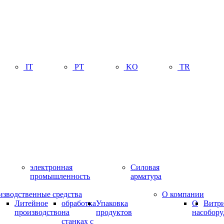
IT
PT
KO
TR
электронная
Силовая
промышленность
арматура
изводственные средства
О компании
Литейное
обработка
Упаковка
О
Витр
производство
на
продуктов
нас
обору
станках с