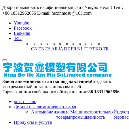
Добро пожаловать на официальный сайт Ningbo Hexin! Тел：
+86 18312962656 E-mail: hexinmosu@163.com
Youtube
Facebook
Linkedin
RU
CN
EN
ES
AR
JA
DE
FR
NL
IT
PT
KO
TR
Завод алюминиевого литья под давлением
Создавать
экстремальный опыт для пользователей
Горячая линия глобального обслуживания
+86 18312962656
рис. начало
Детали из алюминиевого литья
Автомобили
живые
Машиностроительная
Индуст
товары
промышленность
безопас
Продукты и услуги