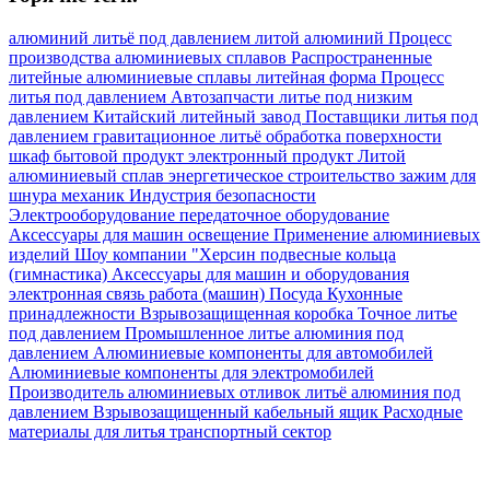
алюминий
литьё под давлением
литой алюминий
Процесс
производства алюминиевых сплавов
Распространенные
литейные алюминиевые сплавы
литейная форма
Процесс
литья под давлением
Автозапчасти
литье под низким
давлением
Китайский литейный завод
Поставщики литья под
давлением
гравитационное литьё
обработка поверхности
шкаф
бытовой продукт
электронный продукт
Литой
алюминиевый сплав
энергетическое строительство
зажим для
шнура
механик
Индустрия безопасности
Электрооборудование
передаточное оборудование
Аксессуары для машин
освещение
Применение алюминиевых
изделий
Шоу компании "Херсин
подвесные кольца
(гимнастика)
Аксессуары для машин и оборудования
электронная связь
работа (машин)
Посуда Кухонные
принадлежности
Взрывозащищенная коробка
Точное литье
под давлением
Промышленное литье алюминия под
давлением
Алюминиевые компоненты для автомобилей
Алюминиевые компоненты для электромобилей
Производитель алюминиевых отливок
литьё алюминия под
давлением
Взрывозащищенный кабельный ящик
Расходные
материалы для литья
транспортный сектор