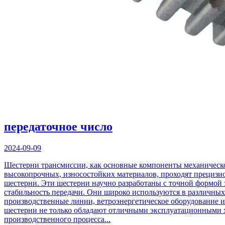
передаточное число
2024-09-09
Шестерни трансмиссии, как основные компоненты механическо
высокопрочных, износостойких материалов, проходят прецизио
шестерни. Эти шестерни научно разработаны с точной формой з
стабильность передачи. Они широко используются в различны
производственные линии, ветроэнергетическое оборудование и
шестерни не только обладают отличными эксплуатационными ха
производственного процесса...