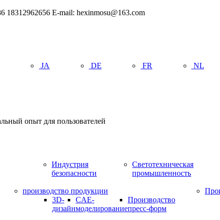
6 18312962656 E-mail: hexinmosu@163.com
R
JA
DE
FR
NL
альный опыт для пользователей
Индустрия
Светотехническая
безопасности
промышленность
производство продукции
Про
3D-
CAE-
Производство
дизайн
моделирование
пресс-форм