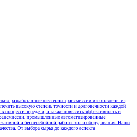
льно разработанные шестерни трансмиссии изготовлены из
спечить высокую степень точности и долговечности каждой
 в процессе передачи, а также повысить эффективность и
е трансмиссии, промышленные автоматизированные
фективной и бесперебойной работы этого оборудования. Наши
чества. От выбора сырья до каждого аспекта