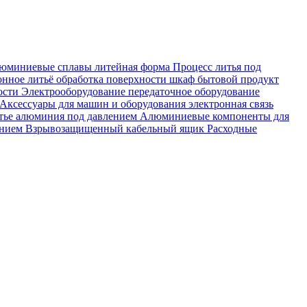
люминиевые сплавы
литейная форма
Процесс литья под
онное литьё
обработка поверхности
шкаф
бытовой продукт
ости
Электрооборудование
передаточное оборудование
Аксессуары для машин и оборудования
электронная связь
ье алюминия под давлением
Алюминиевые компоненты для
ением
Взрывозащищенный кабельный ящик
Расходные