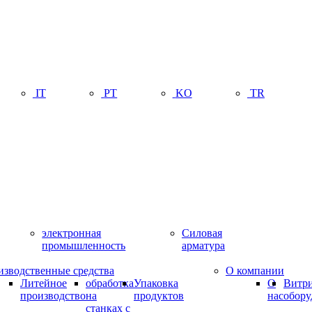
IT
PT
KO
TR
электронная
Силовая
промышленность
арматура
изводственные средства
О компании
Литейное
обработка
Упаковка
О
Витр
производство
на
продуктов
нас
обору
станках с