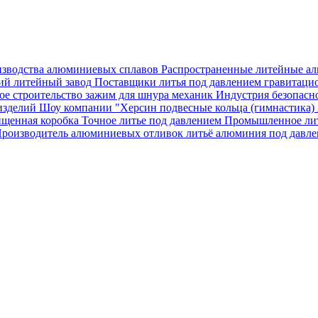
изводства алюминиевых сплавов
Распространенные литейные а
ий литейный завод
Поставщики литья под давлением
гравитаци
ое строительство
зажим для шнура
механик
Индустрия безопасн
изделий
Шоу компании "Херсин
подвесные кольца (гимнастика)
щенная коробка
Точное литье под давлением
Промышленное лит
роизводитель алюминиевых отливок
литьё алюминия под давл