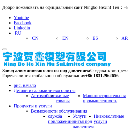
Добро пожаловать на официальный сайт Ningbo Hexin! Тел：+8
Youtube
Facebook
Linkedin
RU
CN
EN
ES
A
Завод алюминиевого литья под давлением
Создавать экстрем
Горячая линия глобального обслуживания
+86 18312962656
рис. начало
Детали из алюминиевого литья
Автомобили
живые
Машиностроительная
товары
промышленность
Продукты и услуги
Возможности обслуживания
служба
Услуги
Низковольтные
приложений
литья под
услуги
давлением