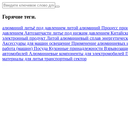
Горячие теги.
алюминий
литьё под давлением
литой алюминий
Процесс про
давлением
Автозапчасти
литье под низким давлением
Китайск
электронный продукт
Литой алюминиевый сплав
энергетическ
Аксессуары для машин
освещение
Применение алюминиевых 
работа (машин)
Посуда Кухонные принадлежности
Взрывозащи
автомобилей
Алюминиевые компоненты для электромобилей
П
материалы для литья
транспортный сектор