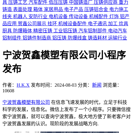
具
压铸工艺
汽车配件
低压压铸
中国铸造厂
压铸供应商
重力
铸造
表面处理
箱体
家居用品
电子产品
压铸铝合金
电力施工
线夹
机器人
安防行业
电机设备
传动设备
机械配件
灯饰
铝产
品应用
贺鑫公司展示
挂环
机械设备配件
电子通讯
加工
炊具
厨具
防爆箱体
精密压铸
工业铝压铸
汽车铝制部件
电动汽车
铝制组件
铝铸件制造商
铝压铸
防爆线盒
铸造耗材
运输行业
宁波贺鑫模塑有限公司小程序
发布
作者：
H.K.X
发布时间：2024-08-03
分类：
新闻
浏览量：
10608
宁波贺鑫模塑有限公司
在信息飞速发展的时代，立足于科技
科学的发展，信息化。微信上发布了一个小程序。只要微信搜
索宁波贺鑫，就可以查询宁波贺鑫，极大地方便了新老客户对
宁波贺鑫发展的认识。现阶段的发展战略方向.