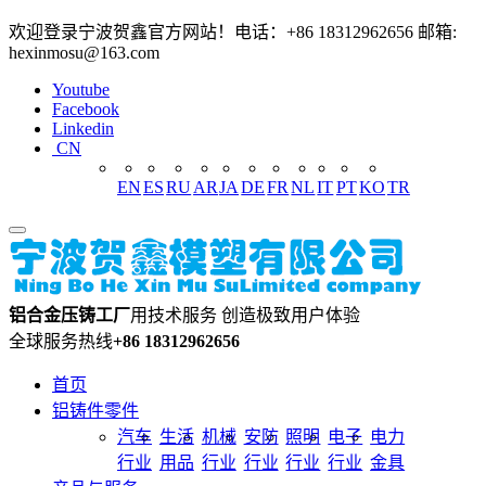
欢迎登录宁波贺鑫官方网站！电话：+86 18312962656 邮箱:
hexinmosu@163.com
Youtube
Facebook
Linkedin
CN
EN
ES
RU
AR
JA
DE
FR
NL
IT
PT
KO
TR
铝合金压铸工厂
用技术服务 创造极致用户体验
全球服务热线
+86 18312962656
首页
铝铸件零件
汽车
生活
机械
安防
照明
电子
电力
行业
用品
行业
行业
行业
行业
金具