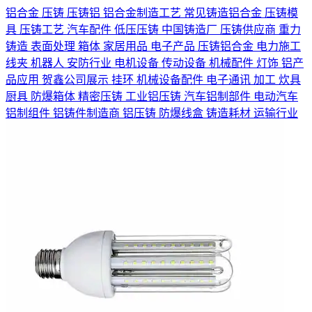
铝合金
压铸
压铸铝
铝合金制造工艺
常见铸造铝合金
压铸模
具
压铸工艺
汽车配件
低压压铸
中国铸造厂
压铸供应商
重力
铸造
表面处理
箱体
家居用品
电子产品
压铸铝合金
电力施工
线夹
机器人
安防行业
电机设备
传动设备
机械配件
灯饰
铝产
品应用
贺鑫公司展示
挂环
机械设备配件
电子通讯
加工
炊具
厨具
防爆箱体
精密压铸
工业铝压铸
汽车铝制部件
电动汽车
铝制组件
铝铸件制造商
铝压铸
防爆线盒
铸造耗材
运输行业