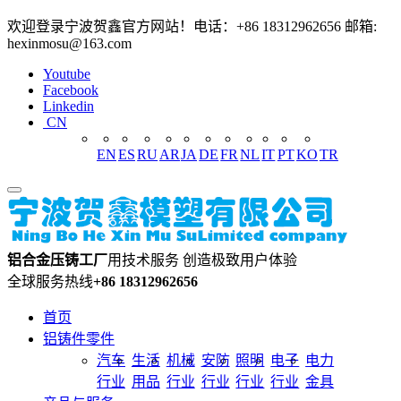
欢迎登录宁波贺鑫官方网站！电话：+86 18312962656 邮箱:
hexinmosu@163.com
Youtube
Facebook
Linkedin
CN
EN
ES
RU
AR
JA
DE
FR
NL
IT
PT
KO
TR
铝合金压铸工厂
用技术服务 创造极致用户体验
全球服务热线
+86 18312962656
首页
铝铸件零件
汽车
生活
机械
安防
照明
电子
电力
行业
用品
行业
行业
行业
行业
金具