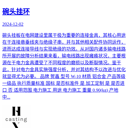
碗头挂环
2024-12-02
碗头挂板在电网建设里属于极为重要的连接金具，其核心用途
在于连接悬垂线夹与绝缘子串，并与其他相关配件协同运作，
进而达成连接导线与实现绝缘的功效。从对国内诸多输电线路
所开展的故障分析结果来看，输电线路出现瘫痪状况，主要根
源在于电力金具遭受了不同程度的磨损以及断裂情况。鉴于
此，针对电力金具实施强度分析，并对其结构予以改进与优化
就显得尤为必要。 品牌 贺鑫 型号 W-10 材质 铝合金 产品等级
一级品 执行质量标准 国标 是否标准件 是 加工定制 是 是否进
口 否 适用范围 电力施工 用途 电力施工 重量 0.90(kg) 产地
中...