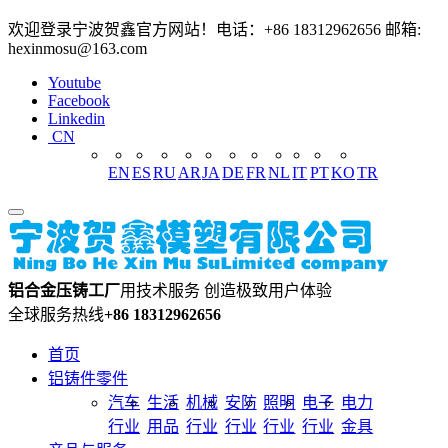
欢迎登录宁波贺鑫官方网站！电话：+86 18312962656 邮箱:
hexinmosu@163.com
Youtube
Facebook
Linkedin
CN
EN
ES
RU
AR
JA
DE
FR
NL
IT
PT
KO
TR
铝合金压铸工厂
用技术服务 创造极致用户体验
全球服务热线
+86 18312962656
首页
铝铸件零件
汽车
生活
机械
安防
照明
电子
电力
行业
用品
行业
行业
行业
行业
金具