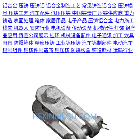
铝合金
压铸
压铸铝
铝合金制造工艺
常见铸造铝合金
压铸模
具
压铸工艺
汽车配件
低压压铸
中国铸造厂
压铸供应商
重力
铸造
表面处理
箱体
家居用品
电子产品
压铸铝合金
电力施工
线夹
机器人
安防行业
电机设备
传动设备
机械配件
灯饰
铝产
品应用
贺鑫公司展示
挂环
机械设备配件
电子通讯
加工
炊具
厨具
防爆箱体
精密压铸
工业铝压铸
汽车铝制部件
电动汽车
铝制组件
铝铸件制造商
铝压铸
防爆线盒
铸造耗材
运输行业