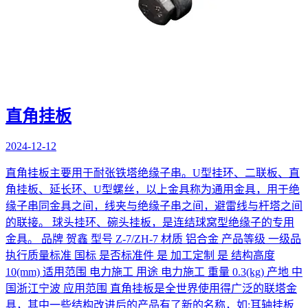
直角挂板
2024-12-12
直角挂板主要用于耐张铁塔绝缘子串。U型挂环、二联板、直
角挂板、延长环、U型螺丝，以上金具称为通用金具，用于绝
缘子串同金具之间，线夹与绝缘子串之间，避雷线与杆塔之间
的联接。 球头挂环、碗头挂板，是连结球窝型绝缘子的专用
金具。 品牌 贺鑫 型号 Z-7/ZH-7 材质 铝合金 产品等级 一级品
执行质量标准 国标 是否标准件 是 加工定制 是 结构高度
10(mm) 适用范围 电力施工 用途 电力施工 重量 0.3(kg) 产地 中
国浙江宁波 应用范围 直角挂板是全世界使用得广泛的联塔金
具，其中一些结构改进后的产品有了新的名称，如:耳轴挂板