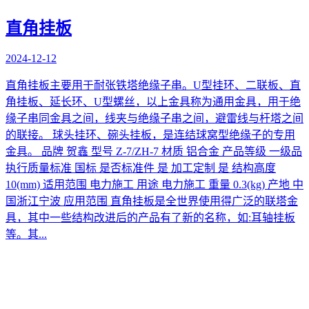
直角挂板
2024-12-12
直角挂板主要用于耐张铁塔绝缘子串。U型挂环、二联板、直
角挂板、延长环、U型螺丝，以上金具称为通用金具，用于绝
缘子串同金具之间，线夹与绝缘子串之间，避雷线与杆塔之间
的联接。 球头挂环、碗头挂板，是连结球窝型绝缘子的专用
金具。 品牌 贺鑫 型号 Z-7/ZH-7 材质 铝合金 产品等级 一级品
执行质量标准 国标 是否标准件 是 加工定制 是 结构高度
10(mm) 适用范围 电力施工 用途 电力施工 重量 0.3(kg) 产地 中
国浙江宁波 应用范围 直角挂板是全世界使用得广泛的联塔金
具，其中一些结构改进后的产品有了新的名称，如:耳轴挂板
等。其...