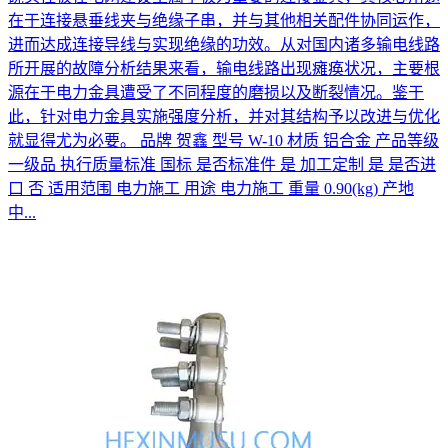
在于连接悬垂线夹与绝缘子串，并与其他相关配件协同运作，
进而达成连接导线与实现绝缘的功效。从对国内诸多输电线路
所开展的故障分析结果来看，输电线路出现瘫痪状况，主要根
源在于电力金具遭受了不同程度的磨损以及断裂情况。鉴于
此，针对电力金具实施强度分析，并对其结构予以改进与优化
就显得尤为必要。 品牌 贺鑫 型号 W-10 材质 铝合金 产品等级
一级品 执行质量标准 国标 是否标准件 是 加工定制 是 是否进
口 否 适用范围 电力施工 用途 电力施工 重量 0.90(kg) 产地
中...