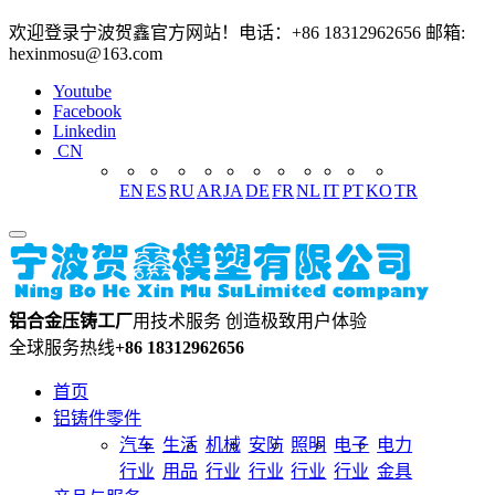
欢迎登录宁波贺鑫官方网站！电话：+86 18312962656 邮箱:
hexinmosu@163.com
Youtube
Facebook
Linkedin
CN
EN
ES
RU
AR
JA
DE
FR
NL
IT
PT
KO
TR
铝合金压铸工厂
用技术服务 创造极致用户体验
全球服务热线
+86 18312962656
首页
铝铸件零件
汽车
生活
机械
安防
照明
电子
电力
行业
用品
行业
行业
行业
行业
金具