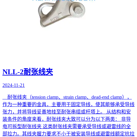
NLL-2耐张线夹
2024-11-21
耐张线夹（tension clamp、strain clamp、dead-end clamp），
作为一种重要的金具，主要用于固定导线，使其能够承受导线
张力，并将导线妥善地挂至耐张串组或杆塔上。 从结构和安
装条件的角度来看，耐张线夹大致可以分为以下两类： 非导
电可拆型耐张线夹 这类耐张线夹需要承受导线或避雷线的全
部拉力。其线夹握力要求不小于被安装导线或避雷线额定抗拉