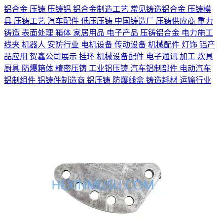
铝合金
压铸
压铸铝
铝合金制造工艺
常见铸造铝合金
压铸模
具
压铸工艺
汽车配件
低压压铸
中国铸造厂
压铸供应商
重力
铸造
表面处理
箱体
家居用品
电子产品
压铸铝合金
电力施工
线夹
机器人
安防行业
电机设备
传动设备
机械配件
灯饰
铝产
品应用
贺鑫公司展示
挂环
机械设备配件
电子通讯
加工
炊具
厨具
防爆箱体
精密压铸
工业铝压铸
汽车铝制部件
电动汽车
铝制组件
铝铸件制造商
铝压铸
防爆线盒
铸造耗材
运输行业