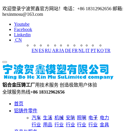
欢迎登录宁波贺鑫官方网站！电话：+86 18312962656 邮箱:
hexinmosu@163.com
Youtube
Facebook
Linkedin
CN
EN
ES
RU
AR
JA
DE
FR
NL
IT
PT
KO
TR
铝合金压铸工厂
用技术服务 创造极致用户体验
全球服务热线
+86 18312962656
首页
铝铸件零件
汽车
生活
机械
安防
照明
电子
电力
行业
用品
行业
行业
行业
行业
金具