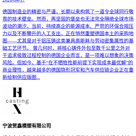
德国制造业的精密与严谨，长期以来构筑了一道令全球同行敬
畏的技术壁垒。然而，再坚固的堡垒也无法完全隔绝全球市场
波动的潮汐。当前，持续高企的能源成本、严苛的环保合规压
力以及不断攀升的人工支出，正在悄然重塑德国本土的采购地
图——尤其是对于铝压铸这类兼具高能耗与劳动密集属性的基
础工艺环节。 曾几何时，将核心铸件外包至数千公里之外对
于追求极致过程控制的德国企业而言，是一项难以想象的决策
风险。但如今，基于“在不牺牲性能前提下实现成本最优解”的
商业理性，越来越多的德国隐形冠军和汽车供应链企业正在重
新绘制供应版图...
宁波贺鑫模塑有限公司