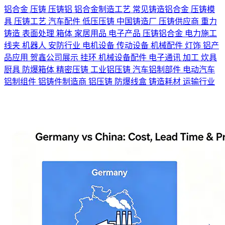
铝合金
压铸
压铸铝
铝合金制造工艺
常见铸造铝合金
压铸模
具
压铸工艺
汽车配件
低压压铸
中国铸造厂
压铸供应商
重力
铸造
表面处理
箱体
家居用品
电子产品
压铸铝合金
电力施工
线夹
机器人
安防行业
电机设备
传动设备
机械配件
灯饰
铝产
品应用
贺鑫公司展示
挂环
机械设备配件
电子通讯
加工
炊具
厨具
防爆箱体
精密压铸
工业铝压铸
汽车铝制部件
电动汽车
铝制组件
铝铸件制造商
铝压铸
防爆线盒
铸造耗材
运输行业