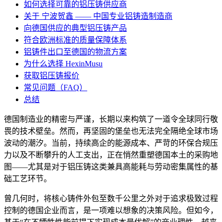
如何选择可靠的铝压铸供应商
关于 宁波贺鑫 —— 中国专业铝铸造制造商
向德国供应的典型铝压铸产品
符合欧洲标准的质量保障体系
铝铸件出口至德国的物流方案
为什么选择 HexinMusu
获取铝压铸报价
常见问题（FAQ）
总结
德国制造业的精密与严谨，长期以来构筑了一道令全球同行敬
畏的技术壁垒。然而，再坚固的堡垒也无法完全隔绝全球市场
波动的潮汐。当前，持续高企的能源成本、严苛的环保合规压
力以及不断攀升的人工支出，正在悄然重塑德国本土的采购地
图——尤其是对于铝压铸这类兼具高能耗与劳动密集属性的基
础工艺环节。
曾几何时，将核心铸件外包至数千公里之外对于追求极致过程
控制的德国企业而言，是一项难以想象的决策风险。但如今，