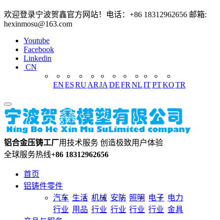
欢迎登录宁波贺鑫官方网站！电话：+86 18312962656 邮箱:
hexinmosu@163.com
Youtube
Facebook
Linkedin
CN
EN
ES
RU
AR
JA
DE
FR
NL
IT
PT
KO
TR
铝合金压铸工厂
用技术服务 创造极致用户体验
全球服务热线
+86 18312962656
首页
铝铸件零件
汽车
生活
机械
安防
照明
电子
电力
行业
用品
行业
行业
行业
行业
金具