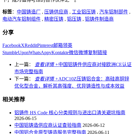
标签
：
中国铸造厂
,
压铸供应商
,
工业铝压铸
,
汽车铝制部件
,
电动汽车铝制组件
,
精密压铸
,
铝压铸
,
铝铸件制造商
分享
Facebook
X
Reddit
Pinterest
邮箱
领英
StumbleUpon
WhatsApp
vKontakte
微信
微博
复制链接
上一篇：
查看详情 +
中国铝铸件供应商对接欧洲CE认证
市场完整指南
下一篇：
查看详情 +
ADC10Z压铸铝合金：高硅高铜锌
优化型合金，解析其高强度、优异铸造性与成本效益
相关推荐
铝铸件 HS Code 核心分类规则与进出口清关避坑指南
2026-06-15
中国铝铸造供应商认证查验指南
2026-06-12
中国铝合金原型铸造服务完整指南
2026-06-11