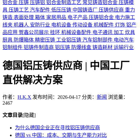
铝合金
压铸
压铸铝
铝合金制造工艺
常见铸造铝合金
压铸模
具
压铸工艺
汽车配件
低压压铸
中国铸造厂
压铸供应商
重力
铸造
表面处理
箱体
家居用品
电子产品
压铸铝合金
电力施工
线夹
机器人
安防行业
电机设备
传动设备
机械配件
灯饰
铝产
品应用
贺鑫公司展示
挂环
机械设备配件
电子通讯
加工
炊具
厨具
防爆箱体
精密压铸
工业铝压铸
汽车铝制部件
电动汽车
铝制组件
铝铸件制造商
铝压铸
防爆线盒
铸造耗材
运输行业
德国铝压铸供应商 | 中国工厂
直供解决方案
作者：
H.K.X
发布时间：2026-04-17
分类：
新闻
浏览量：
2467
文章目录
[隐藏]
为什么德国企业正在寻找铝压铸供应商
德国 vs 中国：成本、交期与生产能力对比