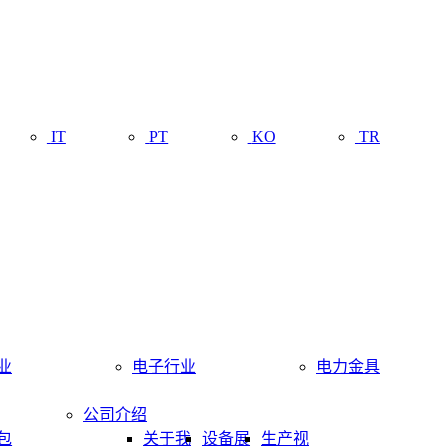
IT
PT
KO
TR
业
电子行业
电力金具
公司介绍
包
关于我
设备展
生产视