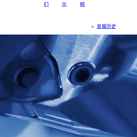
们
示
频
发展历史