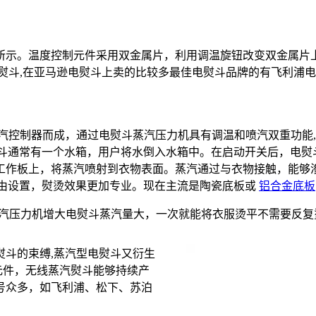
所示。温度控制元件采用双金属片，利用调温旋钮改变双金属片
用电熨斗,在亚马逊电熨斗上卖的比较多最佳电熨斗品牌的有飞利浦电
汽控制器而成，通过电熨斗蒸汽压力机具有调温和喷汽双重功能
l)蒸汽熨斗通常有一个水箱，用户将水倒入水箱中。在启动开关后
作板上，将蒸汽喷射到衣物表面。蒸汽通过与衣物接触，能够渗透
面料自由设置，熨烫效果更加专业。现在主流是陶瓷底板或
铝合金底板
汽压力机增大电熨斗蒸汽量大，一次就能将衣服烫平不需要反复
斗的束缚,蒸汽型电熨斗又衍生
元件，无线蒸汽熨斗能够持续产
号众多，如飞利浦、松下、苏泊