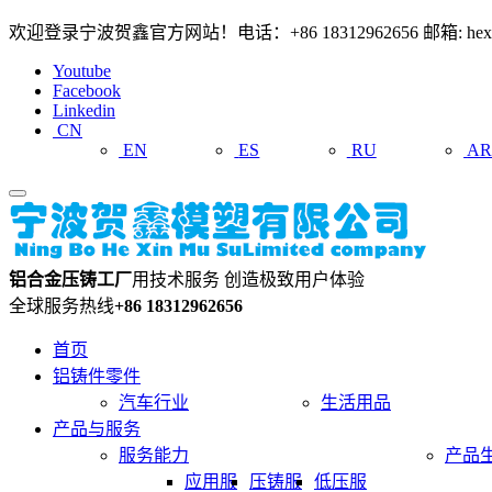
欢迎登录宁波贺鑫官方网站！电话：+86 18312962656 邮箱: hexin
Youtube
Facebook
Linkedin
CN
EN
ES
RU
A
铝合金压铸工厂
用技术服务 创造极致用户体验
全球服务热线
+86 18312962656
首页
铝铸件零件
汽车行业
生活用品
产品与服务
服务能力
产品
应用服
压铸服
低压服