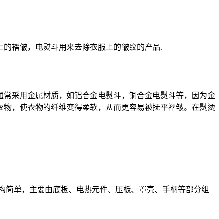
的褶皱，电熨斗用来去除衣服上的皱纹的产品.
通常采用金属材质，如铝合金电熨斗，铜合金电熨斗等，因为金
衣物，使衣物的纤维变得柔软，从而更容易被抚平褶皱。在熨烫
构简单，主要由底板、电热元件、压板、罩壳、手柄等部分组