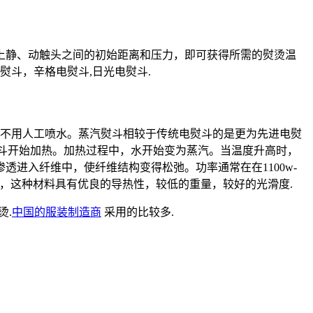
上静、动触头之间的初始距离和压力，即可获得所需的熨烫温
熨斗，辛格电熨斗,日光电熨斗.
,不用人工喷水。蒸汽熨斗相较于传统电熨斗的是更为先进电熨
，电熨斗开始加热。加热过程中，水开始变为蒸汽。当温度升高时，
进入纤维中，使纤维结构变得松弛。功率通常在在1100w-
，这种材料具有优良的导热性，较低的重量，较好的光滑度.
烫.
中国的服装制造商
采用的比较多.