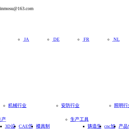
mosu@163.com
R
JA
DE
FR
NL
机械行业
安防行业
照明行
生产
生产工具
3D设
CAE仿
模具制
铸造生
cnc加
产品