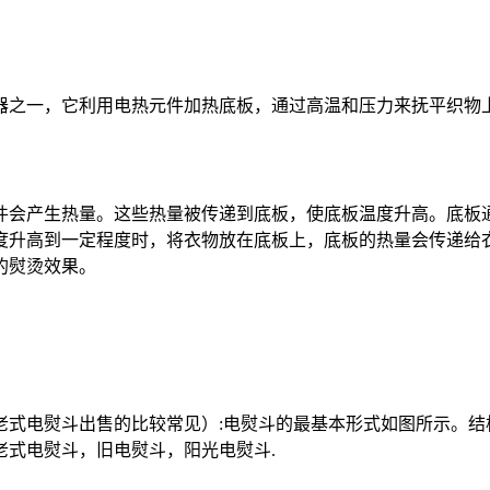
器之一，它利用电热元件加热底板，通过高温和压力来抚平织物上
件会产生热量。这些热量被传递到底板，使底板温度升高。底板
度升高到一定程度时，将衣物放在底板上，底板的热量会传递给
的熨烫效果。
老式电熨斗出售的比较常见）:电熨斗的最基本形式如图所示。结
老式电熨斗，旧电熨斗，阳光电熨斗.