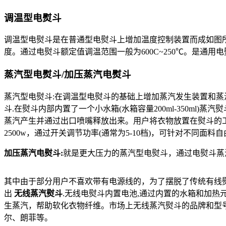
调温型电熨斗
调温型电熨斗是在普通型电熨斗上增加温度控制装置而成如图
度。通过电熨斗额定值调温范围一般为600C~250℃。是通
蒸汽型电熨斗/加压蒸汽电熨斗
蒸汽型电熨斗:在调温型电熨斗的基础上增加蒸汽发生装置和蒸
斗.在熨斗内部内置了一个小水箱(水箱容量200ml-350m
蒸汽产生并通过出口喷嘴释放出来。用户将衣物放置在熨斗的工
2500w，通过开关调节功率(通常为5-10档)，可针对不同
加压蒸汽电熨斗:
就是更大压力的蒸汽型电熨斗，通过电熨斗蒸
其中由于部分用户不喜欢带有电源线的，为了摆脱了传统有线熨
出
无线蒸汽熨斗
.无线电熨斗内置电池,通过内置的水箱和加热
生蒸汽，帮助软化衣物纤维。市场上无线蒸汽熨斗的品牌和型
尔、朗菲等。