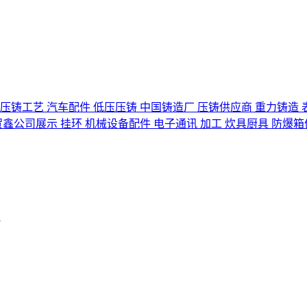
压铸工艺
汽车配件
低压压铸
中国铸造厂
压铸供应商
重力铸造
贺鑫公司展示
挂环
机械设备配件
电子通讯
加工
炊具厨具
防爆箱
1