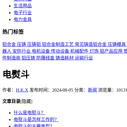
生活用品
电子行业
电力金具
热门标签
铝合金
压铸
压铸铝
铝合金制造工艺
常见铸造铝合金
压铸模具
器人
安防行业
电机设备
传动设备
机械配件
灯饰
铝产品应用
件制造商
铝压铸
防爆线盒
铸造耗材
运输行业
电熨斗
作者：
H.K.X
发布时间：2024-08-05
分类：
新闻
浏览量：1013
文章目录
[隐藏]
什么是电熨斗？
电熨斗是怎样工作的？
电熨斗的主要类型？