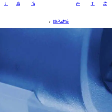
计
真
造
产
工
装
隐私政策