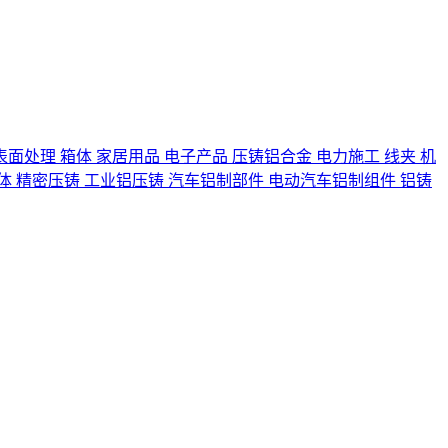
表面处理
箱体
家居用品
电子产品
压铸铝合金
电力施工
线夹
机
体
精密压铸
工业铝压铸
汽车铝制部件
电动汽车铝制组件
铝铸