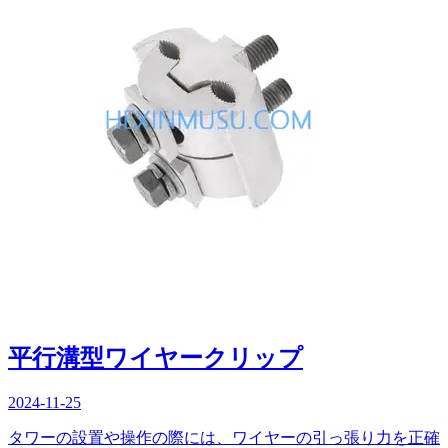
平行溝型ワイヤークリップ
2024-11-25
タワーの設置や操作の際には、ワイヤーの引っ張り力を正確