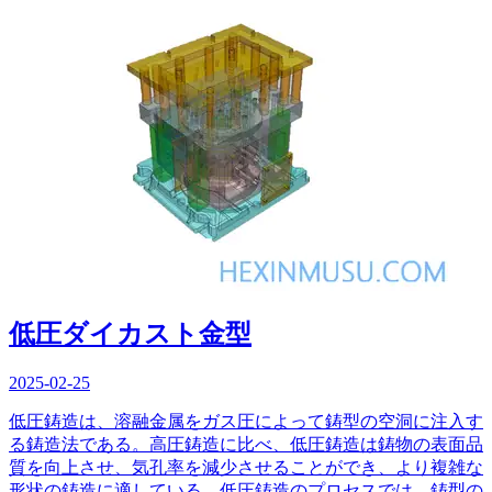
低圧ダイカスト金型
2025-02-25
低圧鋳造は、溶融金属をガス圧によって鋳型の空洞に注入す
る鋳造法である。高圧鋳造に比べ、低圧鋳造は鋳物の表面品
質を向上させ、気孔率を減少させることができ、より複雑な
形状の鋳造に適している。低圧鋳造のプロセスでは、鋳型の