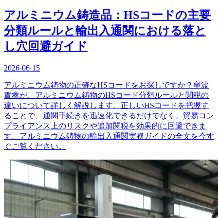
アルミニウム鋳造品：HSコードの主要
分類ルールと輸出入通関における落と
し穴回避ガイド
2026-06-15
アルミニウム鋳物の正確なHSコードをお探しですか？寧波
賀鑫が、アルミニウム鋳物のHSコード分類ルールと関税の
違いについて詳しく解説します。正しいHSコードを把握す
ることで、通関手続きを迅速化できるだけでなく、貿易コン
プライアンス上のリスクや追加関税を効果的に回避できま
す。アルミニウム鋳物の輸出入通関実務ガイドの全文を今す
ぐご覧ください。