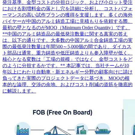
発注基準、金型コストの分担ロジック、および小ロット受注
における割増料金の落とし穴を詳細に分析し、コストパフォ
ーマンスの高い試作プランの獲得を支援します。多くの海外
バイヤーが中国のアルミ鋳造工場に見積もりを依頼する際、
最初の壁となるのがMOQ（Minimum Order Quantity）です。
**中国のアルミ鋳造品の最低発注数量に関する真実の答え
は、以下の通りです。大多数の中国アルミ合金鋳造工場の実
際の最低発注数量は年間500～5,000個の間であり、ダイカス
ト部品は通常、重力鋳造や低圧鋳造よりも参入障壁が低く、
核心となる変数は「工場の規模」ではなく、金型コストをど
のように分担するかです。** 本記事では、当社チームが10
年以上にわたり自動車・新エネルギー分野の顧客向けに請け
負ってきた実際のプロジェクトデータに基づき、MOQの根
本的な論理、交渉の余地、およびコスト削減の道筋を徹底的
に解説します。