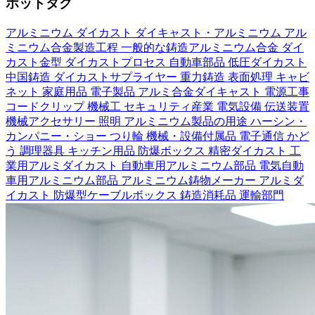
ホットタグ
アルミニウム
ダイカスト
ダイキャスト・アルミニウム
アル
ミニウム合金製造工程
一般的な鋳造アルミニウム合金
ダイ
カスト金型
ダイカストプロセス
自動車部品
低圧ダイカスト
中国鋳造
ダイカストサプライヤー
重力鋳造
表面処理
キャビ
ネット
家庭用品
電子製品
アルミ合金ダイキャスト
電源工事
コードクリップ
機械工
セキュリティ産業
電気設備
伝送装置
機械アクセサリー
照明
アルミニウム製品の用途
ハーシン・
カンパニー・ショー
つり輪
機械・設備付属品
電子通信
かど
う
調理器具 キッチン用品
防爆ボックス
精密ダイカスト
工
業用アルミダイカスト
自動車用アルミニウム部品
電気自動
車用アルミニウム部品
アルミニウム鋳物メーカー
アルミダ
イカスト
防爆型ケーブルボックス
鋳造消耗品
運輸部門