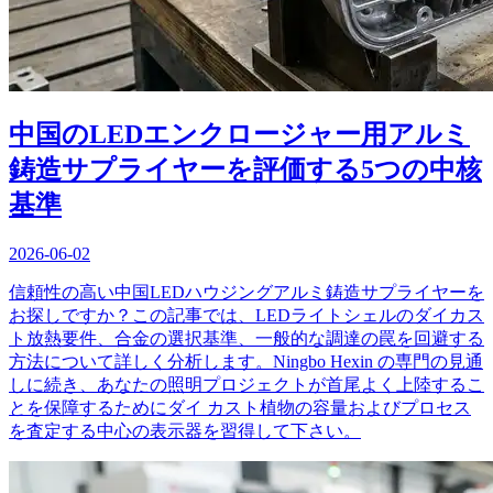
中国のLEDエンクロージャー用アルミ
鋳造サプライヤーを評価する5つの中核
基準
2026-06-02
信頼性の高い中国LEDハウジングアルミ鋳造サプライヤーを
お探しですか？この記事では、LEDライトシェルのダイカス
ト放熱要件、合金の選択基準、一般的な調達の罠を回避する
方法について詳しく分析します。Ningbo Hexin の専門の見通
しに続き、あなたの照明プロジェクトが首尾よく上陸するこ
とを保障するためにダイ カスト植物の容量およびプロセス
を査定する中心の表示器を習得して下さい。