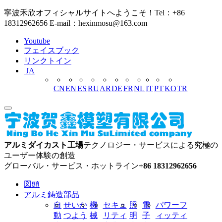
寧波禾欣オフィシャルサイトへようこそ！Tel：+86
18312962656 E-mail：hexinmosu@163.com
Youtube
フェイスブック
リンクトイン
JA
CN
EN
ES
RU
AR
DE
FR
NL
IT
PT
KO
TR
アルミダイカスト工場
テクノロジー・サービスによる究極の
ユーザー体験の創造
グローバル・サービス・ホットライン
+86 18312962656
図頭
アルミ鋳造部品
自
せいか
機
セキュ
照
電
パワーフ
動
つよう
械
リティ
明
子
ィッティ