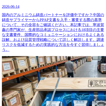
2026-06-14
国内のアルミニウム鋳造パートナーを評価中ですか？中国の
鋳造サプライヤーからPPAP文書を入手・審査する際の基準
について、その全容をご確認ください。本記事では、寧波賀
鑫の専門家が、生産部品承認プロセスにおける18項目の主要
な文書要件、国際的なコミュニケーションにおけるよくある
誤解、および品質管理戦略について詳しく解説します。調達
リスクを低減するための実践的な方法を今すぐ習得しましょ
う。