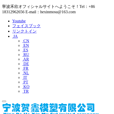
寧波禾欣オフィシャルサイトへようこそ！Tel：+86
18312962656 E-mail：hexinmosu@163.com
Youtube
フェイスブック
リンクトイン
JA
CN
EN
ES
RU
AR
DE
FR
NL
IT
PT
KO
TR