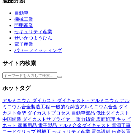
製品分類
自動車
機械工業
照明産業
セキュリティ産業
せいかつようひん
電子産業
パワーフィッティング
サイト内検索
ホットタグ
アルミニウム
ダイカスト
ダイキャスト・アルミニウム
アル
ミニウム合金製造工程
一般的な鋳造アルミニウム合金
ダイ
カスト金型
ダイカストプロセス
自動車部品
低圧ダイカスト
中国鋳造
ダイカストサプライヤー
重力鋳造
表面処理
キャビ
ネット
家庭用品
電子製品
アルミ合金ダイキャスト
電源工事
コードクリップ
機械工
セキュリティ産業
電気設備
伝送装置