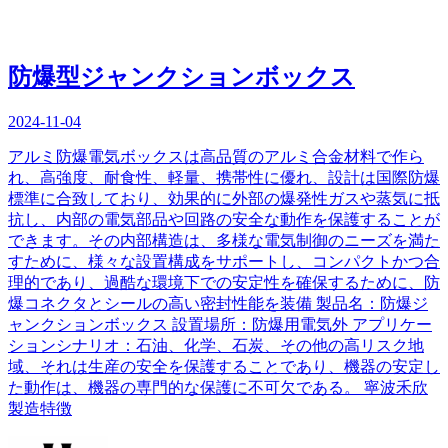
防爆型ジャンクションボックス
2024-11-04
アルミ防爆電気ボックスは高品質のアルミ合金材料で作ら
れ、高強度、耐食性、軽量、携帯性に優れ、設計は国際防爆
標準に合致しており、効果的に外部の爆発性ガスや蒸気に抵
抗し、内部の電気部品や回路の安全な動作を保護することが
できます。その内部構造は、多様な電気制御のニーズを満た
すために、様々な設置構成をサポートし、コンパクトかつ合
理的であり、過酷な環境下での安定性を確保するために、防
爆コネクタとシールの高い密封性能を装備 製品名：防爆ジ
ャンクションボックス 設置場所：防爆用電気外 アプリケー
ションシナリオ：石油、化学、石炭、その他の高リスク地
域、それは生産の安全を保護することであり、機器の安定し
た動作は、機器の専門的な保護に不可欠である。 寧波禾欣
製造特徴