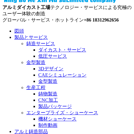
アルミダイカスト工場
テクノロジー・サービスによる究極の
ユーザー体験の創造
グローバル・サービス・ホットライン
+86 18312962656
図頭
製品とサービス
鋳造サービス
ダイカスト・サービス
低圧サービス
金型製造
3Dデザイン
CAEシミュレーション
金型製造
生産工程
鋳物製造
CNC加工
製品パッケージ
エンタープライズ・ショーケース
機材ショーケース
制作動画
アルミ鋳造部品