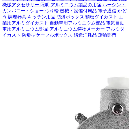
機械アクセサリー
照明
アルミニウム製品の用途
ハーシン・
カンパニー・ショー
つり輪
機械・設備付属品
電子通信
かど
う
調理器具 キッチン用品
防爆ボックス
精密ダイカスト
工
業用アルミダイカスト
自動車用アルミニウム部品
電気自動
車用アルミニウム部品
アルミニウム鋳物メーカー
アルミダ
イカスト
防爆型ケーブルボックス
鋳造消耗品
運輸部門