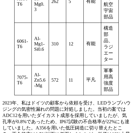
有能
262
5
T6
Mg0.
航空
3
宇宙
部品
構造
部
Al-
品、
6061-
有能
Mg1-
310
12
T6
ラジ
Si0.6
エー
ター
軍事
Al-
用高
7075-
平凡
Zn5.6
572
11
T6
強度
-Mg
部品
2023年、私はドイツの顧客から依頼を受け、LEDランプハウ
ジングの気密性漏れの問題に対処しました。当初の案では
ADC12を用いたダイカスト成形を採用していましたが、気
孔率が0.8%であったため、IP67試験の不合格率が22%にも達
していました。A356を用いた低圧鋳造に切り替えたとこ