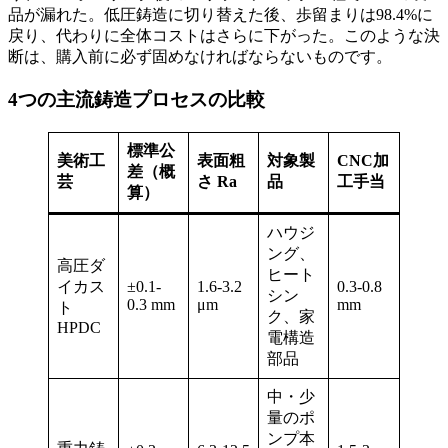
品が漏れた。低圧鋳造に切り替えた後、歩留まりは98.4%に
戻り、代わりに全体コストはさらに下がった。このような決
断は、購入前に必ず固めなければならないものです。
4つの主流鋳造プロセスの比較
標準公
美術工
表面粗
対象製
CNC加
差（概
芸
さ Ra
品
工手当
算）
ハウジ
ング、
高圧ダ
ヒート
イカス
±0.1-
1.6-3.2
0.3-0.8
シン
0.3 mm
μm
mm
ト
ク、家
HPDC
電構造
部品
中・少
量のポ
ンプ本