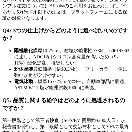
ンプル注文についてはAlibabaのご利用をお勧めします。1件
あたり5万米ドル以下の注文は、プラットフォームによる保
証の対象となります。
Q4: 3つの仕上げからどのように選べばいいのです
か？
陽極酸化
膜厚10-25μm、耐塩水噴霧性≥336h、6061/6063
に適し、ADC12はシリコン含有量が高いため（9-
11%）酸化黒変、推奨しない。
粉体塗装
最低価格（約$0.3/枚）、フリーカラー、傷に
強いが角が欠けやすい。
電気泳動
：膜厚15～25μmで均一。自動車部品に最適。
ASTM B117 塩水噴霧試験1000hに準拠。
Q5: 品質に関する紛争はどのように処理されるの
ですか？
第一段階として第三者検査（SGS/BV 費用約$300/人日）が
報告書を発行し、第二段階として交渉材料として30%の最終