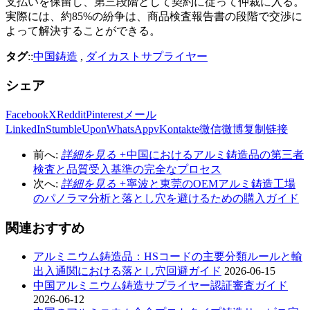
支払いを保留し、第三段階として契約に従って仲裁に入る。
実際には、約85%の紛争は、商品検査報告書の段階で交渉に
よって解決することができる。
タグ
::
中国鋳造
,
ダイカストサプライヤー
シェア
Facebook
X
Reddit
Pinterest
メール
LinkedIn
StumbleUpon
WhatsApp
vKontakte
微信
微博
复制链接
前へ:
詳細を見る +
中国におけるアルミ鋳造品の第三者
検査と品質受入基準の完全なプロセス
次へ:
詳細を見る +
寧波と東莞のOEMアルミ鋳造工場
のパノラマ分析と落とし穴を避けるための購入ガイド
関連おすすめ
アルミニウム鋳造品：HSコードの主要分類ルールと輸
出入通関における落とし穴回避ガイド
2026-06-15
中国アルミニウム鋳造サプライヤー認証審査ガイド
2026-06-12