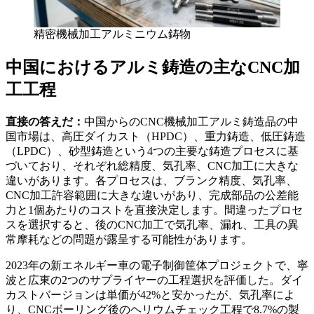
精密機械加工アルミニウム鋳物
中国におけるアルミ鋳造の主なCNC加
工工程
直接の答えだ：
中国からのCNC機械加工アルミ鋳造品の中
国市場は、高圧ダイカスト（HPDC）、重力鋳造、低圧鋳造
（LPDC）、砂型鋳造という4つの主要な鋳造プロセスに基
づいており、それぞれ総精度、気孔率、CNC加工に大きな
違いがあります。各プロセスは、ブランク精度、気孔率、
CNC加工許容範囲に大きな違いがあり、完成部品の公差能
力と1個あたりのコストを直接決定します。間違ったプロセ
スを選択すると、後のCNC加工で気孔率、漏れ、工具の異
常摩耗などの問題が露呈する可能性があります。
2023年の新エネルギー車の電子制御筐体プロジェクトで、寧
波と広東の2つのサプライヤーの工程選択を評価した。ダイ
カストバージョンは単価が42%と安かったが、気孔率によ
り、CNCボーリング後のヘリウムチェック工程で8.7%の製