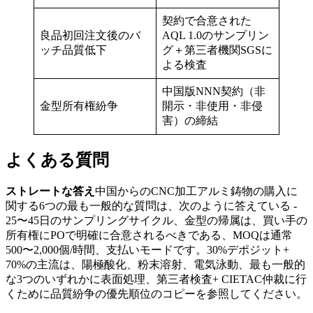
契約で合意された
良品初回注文後のバ
AQL 1.0のサンプリン
ッチ品質低下
グ＋第三者機関SGSに
よる検査
中国版NNN契約（非
金型所有権紛争
開示・非使用・非侵
害）の締結
よくある質問
ストレートな答え
中国からのCNC加工アルミ鋳物の購入に
関する6つの最も一般的な質問は、次のように答えている -
25〜45日のサンプリングサイクル、金型の帰属は、買い手の
所有権にPOで明確に合意されるべきである、MOQは通常
500〜2,000個/時間、支払いモードです。30%デポジット+
70%の主流は、陽極酸化、粉末溶射、電気泳動、最も一般的
な3つのいずれかに表面処理、第三者検査+ CIETAC仲裁に行
くために品質紛争の優先順位のコピーを参照してください。