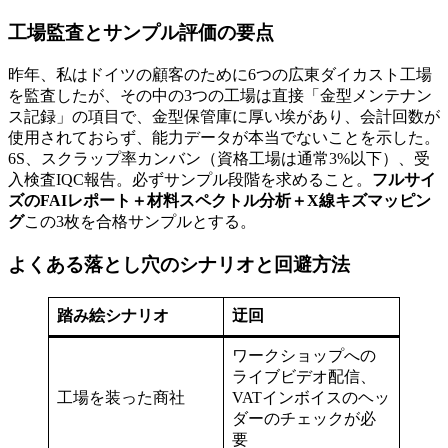
工場監査とサンプル評価の要点
昨年、私はドイツの顧客のために6つの広東ダイカスト工場
を監査したが、その中の3つの工場は直接「金型メンテナン
ス記録」の項目で、金型保管庫に厚い埃があり、会計回数が
使用されておらず、能力データが本当でないことを示した。
6S、スクラップ率カンバン（資格工場は通常3%以下）、受
入検査IQC報告。必ずサンプル段階を求めること。
フルサイ
ズのFAIレポート＋材料スペクトル分析＋X線キズマッピン
グ
この3枚を合格サンプルとする。
よくある落とし穴のシナリオと回避方法
踏み絵シナリオ
迂回
ワークショップへの
ライブビデオ配信、
工場を装った商社
VATインボイスのヘッ
ダーのチェックが必
要