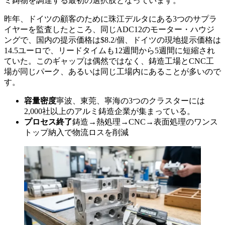
ミ鋳物を調達する最初の選択肢となっています。
昨年、ドイツの顧客のために珠江デルタにある3つのサプラ
イヤーを監査したところ、同じADC12のモーター・ハウジ
ングで、国内の提示価格は$8.2/個、ドイツの現地提示価格は
14.5ユーロで、リードタイムも12週間から5週間に短縮され
ていた。このギャップは偶然ではなく、鋳造工場とCNC工
場が同じパーク、あるいは同じ工場内にあることが多いので
す。
容量密度
寧波、東莞、寧海の3つのクラスターには
2,000社以上のアルミ鋳造企業が集まっている。
プロセス終了
鋳造→熱処理→CNC→表面処理のワンス
トップ納入で物流ロスを削減