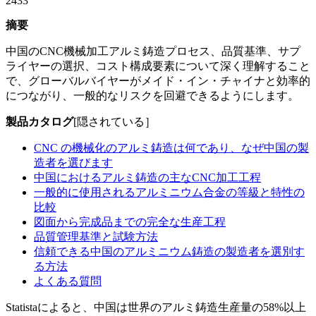
2433
摘要
中国のCNC機械加工アルミ鋳造プロセス、品質基準、サプ
ライヤーの選択、コスト構成要素について深く理解すること
で、グローバルバイヤーがメイド・イン・チャイナと効率的
につながり、一般的なリスクを回避できるようにします。
製品カタログ
[隠されている］
CNC の機械化のアルミ鋳造は何であり、なぜ中国の製
造者を選びます
中国におけるアルミ鋳造の主なCNC加工工程
一般的に使用されるアルミニウム合金の等級と特性の
比較
図面から完成品までの完全な生産工程
品質管理基準と試験方法
信頼できる中国のアルミニウム鋳造の製造者を選別す
る方法
よくある質問
Statistaによると、中国は世界のアルミ鋳造生産量の58%以上