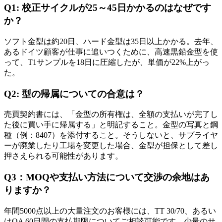
Q1: 校正サイクルが25～45日かかるのはなぜです
か？
ソフト金型は約20日、ハード金型は35日以上かかる。去年、
あるドイツ顧客が仕事に追いつくために、高速黒鉛金型を使
って、T1サンプルを18日に圧縮したが、単価が22%上がっ
た。
Q2: 型の帰属についての合意は？
売買契約書には、「金型の所有権は、全額の支払いが完了し
た後に買い手に帰属する」と明記すること。金型の写真と鋼
種（例：8407）を添付すること。そうしないと、サプライヤ
ーが廃業したり工場を変更した場合、金型が担保として差し
押さえられる可能性があります。
Q3：MOQや支払い方法について交渉の余地はあ
りますか？
年間5000点以上の大量注文のお客様には、TT 30/70、あるい
はOA 60日間の支払期限についてご相談可能です。少量のサ