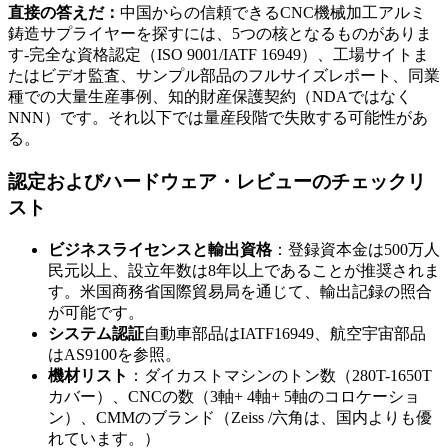
直接の答えだ：
中国からの信頼できるCNC機械加工アルミ
鋳造サプライヤーを探すには、5つの核となるものがありま
す-完全な資格認定（ISO 9001/IATF 16949）、工場サイトま
たはビデオ監査、サンプル部品のフルサイズレポート、同業
種での大量生産事例、知的財産保護契約（NDAではなく
NNN）です。それ以下では量産段階で失敗する可能性があ
る。
認定およびハードウェア・レビューのチェックリ
スト
ビジネスライセンスと輸出資格
：登録資本金は500万人
民元以上、設立年数は8年以上であることが推奨されま
す。米国商務省国際貿易局を通じて、輸出記録の照合
が可能です。
システム認証
自動車部品はIATF16949、航空宇宙部品
はAS9100を参照。
機材リスト
：ダイカストマシンのトン数（280T-1650T
カバー）、CNCの数（3軸+ 4軸+ 5軸のコロケーショ
ン）、CMMのブランド（Zeiss /六角は、国内よりも優
れています。）