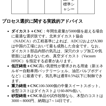
標準シ
ャシー
プロセス選択に関する実践的アドバイス
ダイカスト＋CNC
：年間生産量が5000個を超える場合
に最適な選択肢です。北米ダイカスト協会
（NADCA）の工程基準によれば、ADC12およびA380
は中国の工場において最も成熟した合金です。なお、
ダイカスト部品内部の気孔は、深穴のタップ加工や気
密面には適さないため、真空ダイカスト（Vacuum
HPDC）を指定する必要があります。
低圧鋳造＋CNC
高い気密性が要求される用途（新エネ
ルギー自動車用バッテリーシェル、油圧バルブボディ
など）に最適です。気孔率は通常0.5%以下に制御でき
ます。
重力鋳造＋CNC
100-5000個の中量スイートスポット。
金型コストはダイカストより60-80%低い。
砂型鋳造＋CNC
単品や試作段階なら、木型のコストは
3000～8000円、納期は7～14日です。