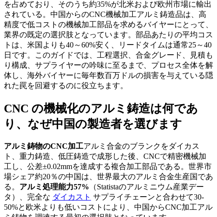
を占めており、そのうち約35%が北米および欧州市場に輸出
されている。中国からのCNC機械加工アルミ鋳造品は、高
精度で低コストの機械加工部品を求めるバイヤーにとって、
業界の既定の選択肢となっています。部品あたりの平均コス
トは、米国よりも40～60%安く、リードタイムは通常25～40
日です。このガイドでは、工程選択、合金グレード、見積も
り構成、サプライヤーの吟味に至るまで、プロセス全体を解
体し、海外バイヤーに毎年数百万ドルの損害を与えている隠
れた罠を回避するのに役立ちます。
CNC の機械化のアルミ鋳造は何であ
り、なぜ中国の製造者を選びます
アルミ鋳物のCNC加工
アルミ合金のブランクをダイカス
ト、重力鋳造、低圧鋳造で成形した後、CNCで精密機械加
工し、公差±0.02mmを達成する複合加工部品である。世界市
場シェア約20％の中国は、世界最大のアルミ合金生産国であ
る。
アルミ処理能力57%
（Statistaのアルミニウム産業デー
タ）、完全な
ダイカスト
サプライチェーンと合わせて30-
50%と欧米よりも低いコストにより、中国からCNC加工アル