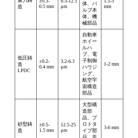
重力鋳
±0.3-
6.3-12.5
1.5-3
体、バ
0.5 mm
μm
mm
造
ルブ本
体、機
械部品
自動車
ホイー
ルハ
ブ、電
低圧鋳
子制御
±0.2-
3.2-6.3
1-2 mm
造
0.4 mm
μm
ハウジ
LPDC
ング、
航空宇
宙構造
部品
大型構
造部
品、プ
砂型鋳
ロトタ
±0.5-
12.5-25
3-6 mm
1.5 mm
μm
造
イプ部
品、非