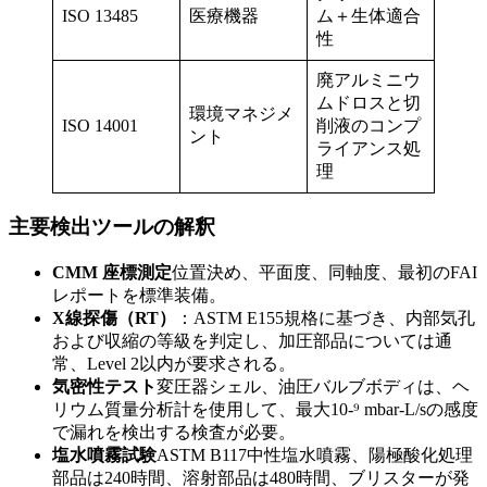
ISO 13485
医療機器
ム＋生体適合
性
廃アルミニウ
ムドロスと切
環境マネジメ
ISO 14001
削液のコンプ
ント
ライアンス処
理
主要検出ツールの解釈
CMM 座標測定
位置決め、平面度、同軸度、最初のFAI
レポートを標準装備。
X線探傷（RT）
：ASTM E155規格に基づき、内部気孔
および収縮の等級を判定し、加圧部品については通
常、Level 2以内が要求される。
気密性テスト
変圧器シェル、油圧バルブボディは、ヘ
リウム質量分析計を使用して、最大10-⁹ mbar-L/sの感度
で漏れを検出する検査が必要。
塩水噴霧試験
ASTM B117中性塩水噴霧、陽極酸化処理
部品は240時間、溶射部品は480時間、ブリスターが発