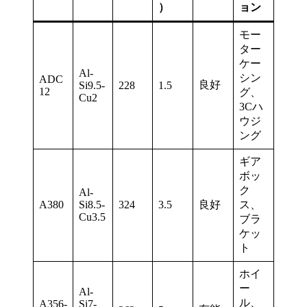
）
ョン
モー
ター
ケー
Al-
シン
ADC
良好
Si9.5-
228
1.5
12
グ、
Cu2
3Cハ
ウジ
ング
ギア
ボッ
ク
Al-
A380
Si8.5-
324
3.5
良好
ス、
Cu3.5
ブラ
ケッ
ト
ホイ
ー
Al-
ル、
A356-
Si7-