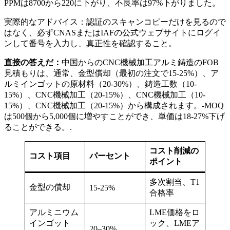
PPMは8700から220に下がり、不良率は97%下がりました。
実際的なアドバイス：認証のスキャンコピーだけを見るので
はなく、必ずCNASまたはIAFの公式ウェブサイトにログイ
ンして番号を入力し、真正性を確認すること。
直接の答えだ：
中国からのCNC機械加工アルミ鋳造のFOB
見積もりは、通常、金型償却（最初の注文で15-25%）、ア
ルミインゴットの原材料（20-30%）、鋳造工数（10-
15%）、CNC機械加工（20-15%）、CNC機械加工（10-
15%）、CNC機械加工（20-15%）から構成されます。-MOQ
は500個から5,000個に増やすことができ、単価は18-27%下げ
ることができる。.
コスト削減の
コスト項目
パーセント
ポイント
多次割当、T1
金型の償却
15-25%
合格率
アルミニウム
LME価格をロ
インゴット
ック、LMEア
20–30%