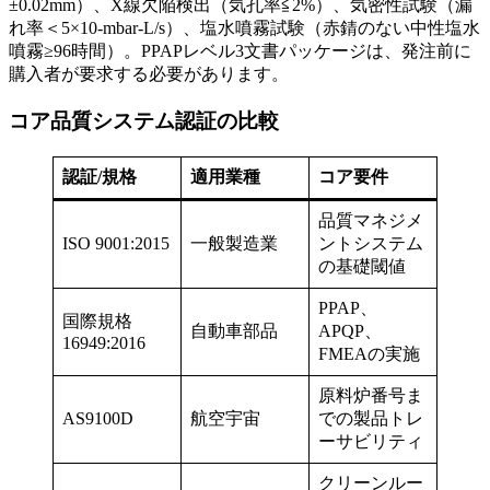
±0.02mm）、X線欠陥検出（気孔率≦2%）、気密性試験（漏
れ率＜5×10-mbar-L/s）、塩水噴霧試験（赤錆のない中性塩水
噴霧≥96時間）。PPAPレベル3文書パッケージは、発注前に
購入者が要求する必要があります。
コア品質システム認証の比較
認証/規格
適用業種
コア要件
品質マネジメ
ISO 9001:2015
一般製造業
ントシステム
の基礎閾値
PPAP、
国際規格
自動車部品
APQP、
16949:2016
FMEAの実施
原料炉番号ま
AS9100D
航空宇宙
での製品トレ
ーサビリティ
クリーンルー