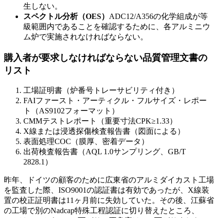
生しない。
スペクトル分析（OES）
ADC12/A356の化学組成が等
級範囲内であることを確認するために、各アルミニウ
ム炉で実施されなければならない。
購入者が要求しなければならない品質管理文書の
リスト
工場証明書（炉番号トレーサビリティ付き）
FAIファースト・アーティクル・フルサイズ・レポー
ト（AS9102フォーマット）
CMMテストレポート（重要寸法CPK≥1.33）
X線または浸透探傷検査報告書（図面による）
表面処理COC（膜厚、密着データ）
出荷検査報告書（AQL 1.0サンプリング、GB/T
2828.1）
昨年、ドイツの顧客のために広東省のアルミダイカスト工場
を監査した際、ISO9001の認証書は有効であったが、X線装
置の校正証明書は11ヶ月前に失効していた。その後、江蘇省
の工場で別のNadcap特殊工程認証に切り替えたところ、