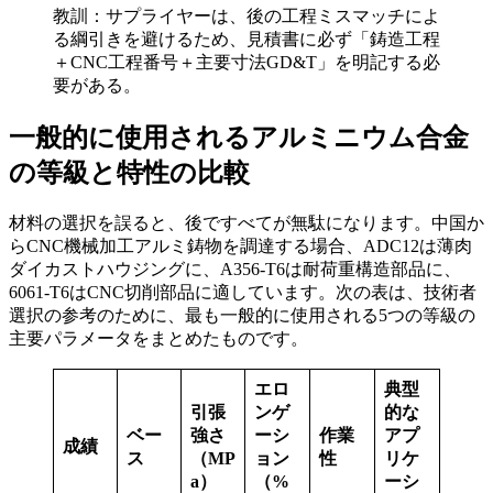
教訓：サプライヤーは、後の工程ミスマッチによ
る綱引きを避けるため、見積書に必ず「鋳造工程
＋CNC工程番号＋主要寸法GD&T」を明記する必
要がある。
一般的に使用されるアルミニウム合金
の等級と特性の比較
材料の選択を誤ると、後ですべてが無駄になります。中国か
らCNC機械加工アルミ鋳物を調達する場合、ADC12は薄肉
ダイカストハウジングに、A356-T6は耐荷重構造部品に、
6061-T6はCNC切削部品に適しています。次の表は、技術者
選択の参考のために、最も一般的に使用される5つの等級の
主要パラメータをまとめたものです。
エロ
典型
引張
ンゲ
的な
ベー
強さ
ーシ
作業
アプ
成績
ス
（MP
ョン
性
リケ
a）
（%
ーシ