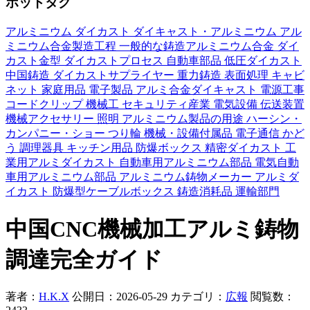
ホットタグ
アルミニウム
ダイカスト
ダイキャスト・アルミニウム
アル
ミニウム合金製造工程
一般的な鋳造アルミニウム合金
ダイ
カスト金型
ダイカストプロセス
自動車部品
低圧ダイカスト
中国鋳造
ダイカストサプライヤー
重力鋳造
表面処理
キャビ
ネット
家庭用品
電子製品
アルミ合金ダイキャスト
電源工事
コードクリップ
機械工
セキュリティ産業
電気設備
伝送装置
機械アクセサリー
照明
アルミニウム製品の用途
ハーシン・
カンパニー・ショー
つり輪
機械・設備付属品
電子通信
かど
う
調理器具 キッチン用品
防爆ボックス
精密ダイカスト
工
業用アルミダイカスト
自動車用アルミニウム部品
電気自動
車用アルミニウム部品
アルミニウム鋳物メーカー
アルミダ
イカスト
防爆型ケーブルボックス
鋳造消耗品
運輸部門
中国CNC機械加工アルミ鋳物
調達完全ガイド
著者：
H.K.X
公開日：2026-05-29
カテゴリ：
広報
閲覧数：