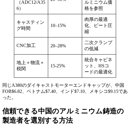
（ADC12/A35
ルミニウム価
6）
格を参照
肉厚の最適
キャスティン
10–15%
化、ビート圧
グ時間
縮
二次クランプ
CNC加工
20–28%
の低減
統合キャビネ
地上＋物流＋
15-25%
ット、HSコ
税関
ードの最適化
同じA380のダイキャストモーターエンドキャップが、中国
FOB$6.82、ベトナム$7.40、インド$7.10、メキシコ$9.15であ
った。
信頼できる中国のアルミニウム鋳造の
製造者を選別する方法