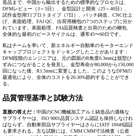
造品まで、中国から輸出するための標準的なプロセスは、
DFMレビュー（3～5日）、金型設計と開発（25～40日）、
試作金型用T1プロトタイプ（7日）、バッチ鋳造、CNC仕上
げ、表面処理、FAI QC、出荷用梱包の7つのステップに分か
れています。表面処理、FAI品質検査と出荷のための梱包、
全体的な最初のピースサイクルは、通常45〜60日です。
私はチームを率いて、新エネルギー自動車のモーターエンド
キャッププロジェクトをドッキングしたことがあります：
DFM段階のエンジニアは、元の図面のR角度0.3mmは脱型ひ
ずみにつながることを発見し、金型寿命が80,000から150,000
回になった後、R1.5mmに変更しました。このようなDFMの
最適化により、全体のコストを20-30%節約することができ
る。
品質管理基準と試験方法
直接の答えだ：
中国のCNC機械加工アルミ鋳造品の適格な
サプライヤーは、ISO 9001品質システム認証も保持しなけれ
ばならず、自動車部品サプライヤーはさらにIATF 16949認証
も要求される。主な試験には、CMM CMM寸法検査（公差