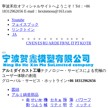
寧波禾欣オフィシャルサイトへようこそ！Tel：+86
18312962656 E-mail：hexinmosu@163.com
Youtube
フェイスブック
リンクトイン
JA
CN
EN
ES
RU
AR
DE
FR
NL
IT
PT
KO
TR
アルミダイカスト工場
テクノロジー・サービスによる究極の
ユーザー体験の創造
グローバル・サービス・ホットライン
+86 18312962656
図頭
アルミ鋳造部品
自
せいか
機
セキュ
照
電
パワーフ
動
つよう
械
リティ
明
子
ィッティ