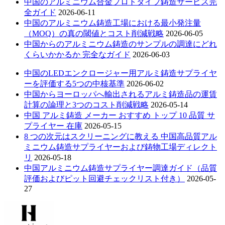
中国のアルミニウム合金プロトタイプ鋳造サービス完
全ガイド
2026-06-11
中国のアルミニウム鋳造工場における最小発注量
（MOQ）の真の閾値とコスト削減戦略
2026-06-05
中国からのアルミニウム鋳造のサンプルの調達にどれ
くらいかかるか 完全なガイド
2026-06-03
中国のLEDエンクロージャー用アルミ鋳造サプライヤ
ーを評価する5つの中核基準
2026-06-02
中国からヨーロッパへ輸出されるアルミ鋳造品の運賃
計算の論理と3つのコスト削減戦略
2026-05-14
中国 アルミ鋳造 メーカー おすすめ トップ 10 品質 サ
プライヤー 在庫
2026-05-15
8 つの次元はスクリーニングに教える 中国高品質アル
ミニウム鋳造サプライヤーおよび鋳物工場ディレクト
リ
2026-05-18
中国アルミニウム鋳造サプライヤー調達ガイド（品質
評価およびピット回避チェックリスト付き）
2026-05-
27