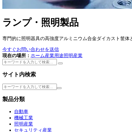
ランプ・照明製品
専門的に照明器具の高強度アルミニウム合金ダイカスト筐体
今すぐお問い合わせを送信
現在の場所：
ホーム
産業用途
照明産業
サイト内検索
製品分類
自動車
機械工業
照明産業
セキュリティ産業