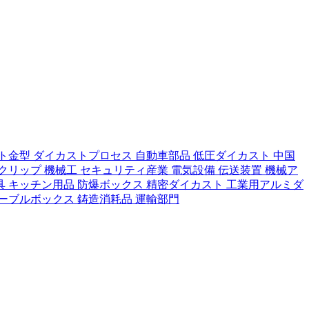
ト金型
ダイカストプロセス
自動車部品
低圧ダイカスト
中国
クリップ
機械工
セキュリティ産業
電気設備
伝送装置
機械ア
具 キッチン用品
防爆ボックス
精密ダイカスト
工業用アルミダ
ーブルボックス
鋳造消耗品
運輸部門