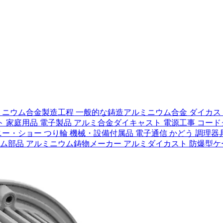
ミニウム合金製造工程
一般的な鋳造アルミニウム合金
ダイカス
ト
家庭用品
電子製品
アルミ合金ダイキャスト
電源工事
コード
ニー・ショー
つり輪
機械・設備付属品
電子通信
かどう
調理器
ウム部品
アルミニウム鋳物メーカー
アルミダイカスト
防爆型ケ