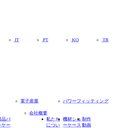
IT
PT
KO
TR
電子産業
パワーフィッティング
会社概要
製品パ
私たち
機材ショ
制作
ッケー
につい
ーケース
動画