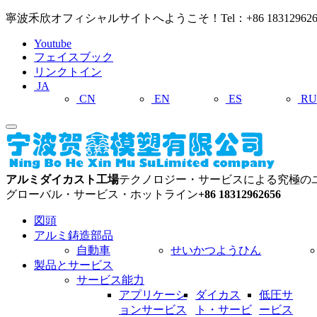
寧波禾欣オフィシャルサイトへようこそ！Tel：+86 18312962656 E-m
Youtube
フェイスブック
リンクトイン
JA
CN
EN
ES
RU
アルミダイカスト工場
テクノロジー・サービスによる究極の
グローバル・サービス・ホットライン
+86 18312962656
図頭
アルミ鋳造部品
自動車
せいかつようひん
製品とサービス
サービス能力
アプリケーシ
ダイカス
低圧サ
ョンサービス
ト・サービ
ービス