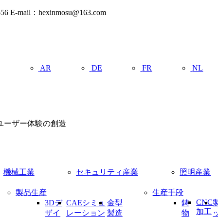
ail：hexinmosu@163.com
AR
DE
FR
NL
ユーザー体験の創造
機械工業
セキュリティ産業
照明産業
製品生産
生産手段
CNC
3Dデ
CAEシミュ
金型
鋳
加工
ザイ
レーション
製造
物