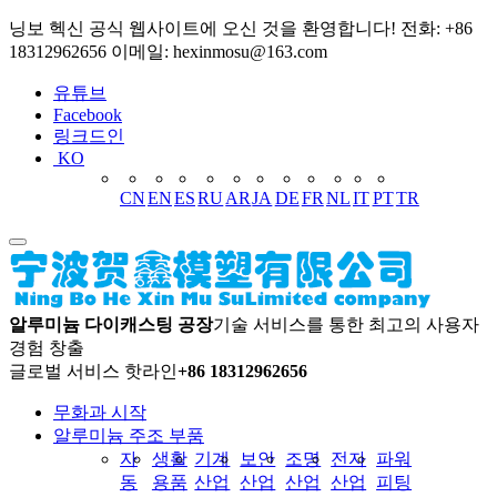
닝보 헥신 공식 웹사이트에 오신 것을 환영합니다! 전화: +86
18312962656 이메일: hexinmosu@163.com
유튜브
Facebook
링크드인
KO
CN
EN
ES
RU
AR
JA
DE
FR
NL
IT
PT
TR
알루미늄 다이캐스팅 공장
기술 서비스를 통한 최고의 사용자
경험 창출
글로벌 서비스 핫라인
+86 18312962656
무화과 시작
알루미늄 주조 부품
자
생활
기계
보안
조명
전자
파워
동
용품
산업
산업
산업
산업
피팅