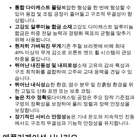
통합 다이캐스트 몰딩
복잡한 형상을 한 번에 형성할 수
있어 용접 및 조립 공정이 줄어들고 구조적 무결성이 향
상됩니다.
고강도 알루미늄 합금 소재
고강도 다이캐스트 알루미늄
합금은 하중 전달 능력과 경량화 목표의 균형을 맞추기
위해 사용됩니다.
현저히 가벼워진 무게
기존 주철 브라켓에 비해 최대
40% 이상의 무게 감소로 프론트 엔드 휠 시스템의 관성
하중을 줄입니다.
뛰어난 내진동성 및 내피로성
소재 고유의 감쇠 특성과
구조 최적화를 결합하여 고주파 교대 응력을 견딜 수 있
습니다.
뛰어난 내식성
습한 환경, 염수 분무 및 진흙탕 환경을 위
한 고밀도 산화 표면 또는 보호 코팅.
높은 치수 정확도
다이캐스팅 공정은 주요 장착 기준점과
구멍의 정확성을 보장하여 풀리 정렬과 장력 안정성을
보장합니다.
장기적인 서비스 안정성
높은 기내 온도와 지속적인 진동
에서도 구조적 무결성과 기능적 안정성을 유지합니다.