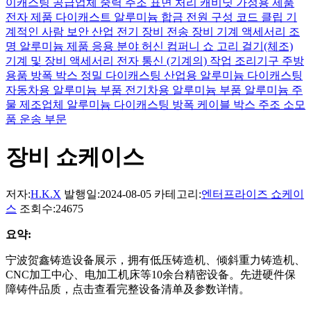
이캐스팅 공급업체
중력 주조
표면 처리
캐비닛
가정용 제품
전자 제품
다이캐스트 알루미늄 합금
전원 구성
코드 클립
기
계적인 사람
보안 산업
전기 장비
전송 장비
기계 액세서리
조
명
알루미늄 제품 응용 분야
허신 컴퍼니 쇼
고리 걸기(체조)
기계 및 장비 액세서리
전자 통신
(기계의) 작업
조리기구 주방
용품
방폭 박스
정밀 다이캐스팅
산업용 알루미늄 다이캐스팅
자동차용 알루미늄 부품
전기차용 알루미늄 부품
알루미늄 주
물 제조업체
알루미늄 다이캐스팅
방폭 케이블 박스
주조 소모
품
운송 부문
장비 쇼케이스
저자:
H.K.X
발행일:2024-08-05
카테고리:
엔터프라이즈 쇼케이
스
조회수:24675
요약:
宁波贺鑫铸造设备展示，拥有低压铸造机、倾斜重力铸造机、
CNC加工中心、电加工机床等10余台精密设备。先进硬件保
障铸件品质，点击查看完整设备清单及参数详情。