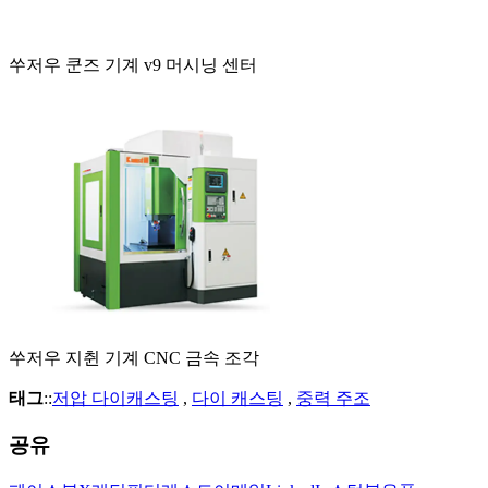
쑤저우 쿤즈 기계 v9 머시닝 센터
쑤저우 지췬 기계 CNC 금속 조각
태그
::
저압 다이캐스팅
,
다이 캐스팅
,
중력 주조
공유