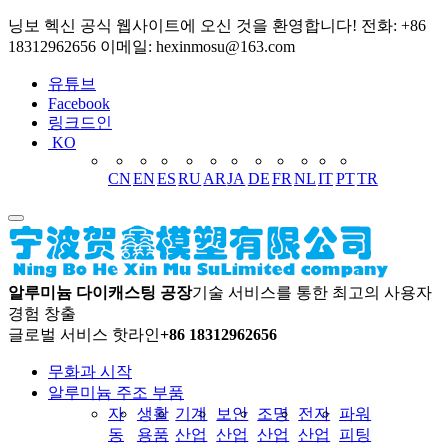
닝보 헥신 공식 웹사이트에 오신 것을 환영합니다! 전화: +86
18312962656 이메일: hexinmosu@163.com
유튜브
Facebook
링크드인
KO
CN
EN
ES
RU
AR
JA
DE
FR
NL
IT
PT
TR
알루미늄 다이캐스팅 공장
기술 서비스를 통한 최고의 사용자
경험 창출
글로벌 서비스 핫라인
+86 18312962656
무화과 시작
알루미늄 주조 부품
자
생활
기계
보안
조명
전자
파워
동
용품
산업
산업
산업
산업
피팅