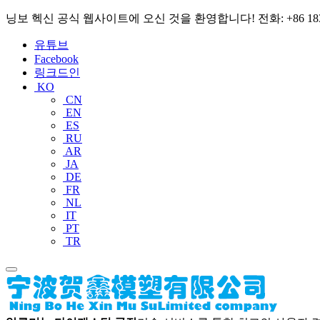
닝보 헥신 공식 웹사이트에 오신 것을 환영합니다! 전화: +86 1831296
유튜브
Facebook
링크드인
KO
CN
EN
ES
RU
AR
JA
DE
FR
NL
IT
PT
TR