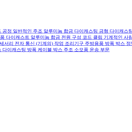
조 공정
일반적인 주조 알루미늄 합금
다이캐스팅 금형
다이캐스팅
제품
다이캐스트 알루미늄 합금
전원 구성
코드 클립
기계적인 사
액세서리
전자 통신
(기계의) 작업
조리기구 주방용품
방폭 박스
정
늄 다이캐스팅
방폭 케이블 박스
주조 소모품
운송 부문