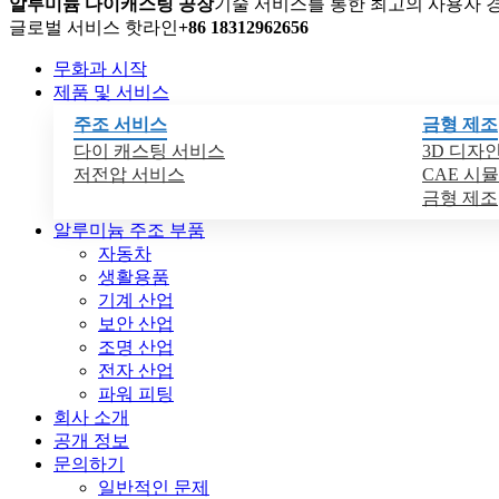
알루미늄 다이캐스팅 공장
기술 서비스를 통한 최고의 사용자 
글로벌 서비스 핫라인
+86 18312962656
무화과 시작
제품 및 서비스
주조 서비스
금형 제조
다이 캐스팅 서비스
3D 디자
저전압 서비스
CAE 시
금형 제조
알루미늄 주조 부품
자동차
생활용품
기계 산업
보안 산업
조명 산업
전자 산업
파워 피팅
회사 소개
공개 정보
문의하기
일반적인 문제