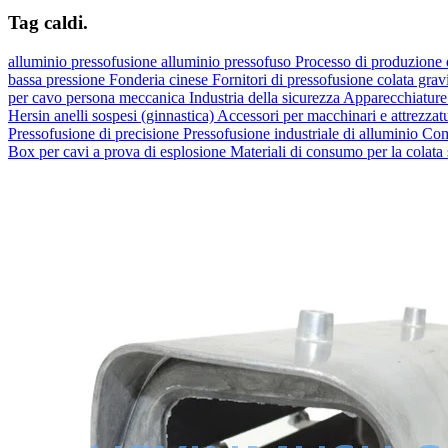
Tag caldi.
alluminio
pressofusione
alluminio pressofuso
Processo di produzione 
bassa pressione
Fonderia cinese
Fornitori di pressofusione
colata grav
per cavo
persona meccanica
Industria della sicurezza
Apparecchiature 
Hersin
anelli sospesi (ginnastica)
Accessori per macchinari e attrezzat
Pressofusione di precisione
Pressofusione industriale di alluminio
Com
Box per cavi a prova di esplosione
Materiali di consumo per la colata