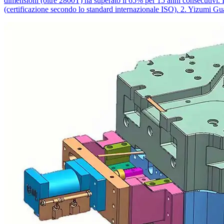
dimensioni (oltre 2800T) ha superato il 65% per 15 anni consecutivi. I
(certificazione secondo lo standard internazionale ISO). 2. Yizumi G