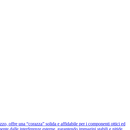
zo, offre una “corazza” solida e affidabile per i componenti ottici ed
ente dalle interferenze esterne, garantendo immagini stabili e nitide.