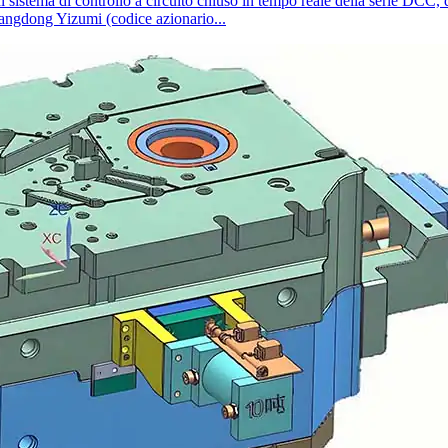
l sistema di controllo a circuito chiuso in tempo reale della serie DCC, 
uangdong Yizumi (codice azionario...