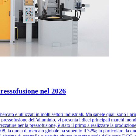
pressofusione nel 2026
cato e utilizzati in molti settori industriali. Ma sapete quali sono i pr
a pressofusione dell’alluminio, vi presenta i dieci principali marchi mon
ezzature per la pressofusione, è stato il primo a realizzare la produzion
08, la quota di mercato globale ha superato il 32%; in particolare, la qu