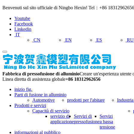
Benvenuti sul sito ufficiale di Ningbo Hexin! Tel：+86 183129626
Youtube
Facebook
Linkedin
IT
CN
EN
ES
RU
Fabbrica di pressofusione di alluminio
Creare un'esperienza utente o
Linea diretta di assistenza globale
+86 18312962656
inizio fig.
Parti di fusione in alluminio
Automotive
prodotti per l'abitare
Industria
Prodotti e servizi
Capacità di servizio
servizio di
Servizi di
Servizi
applicazione
pressofusione
a bassa
tensione
informazioni al pubblico