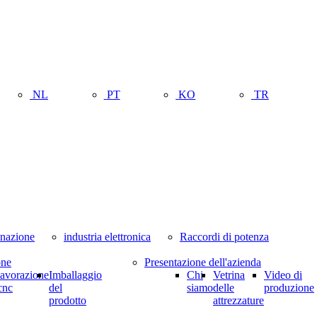
NL
PT
KO
TR
minazione
industria elettronica
Raccordi di potenza
one
Presentazione dell'azienda
lavorazione
Imballaggio
Chi
Vetrina
Video di
cnc
del
siamo
delle
produzione
prodotto
attrezzature