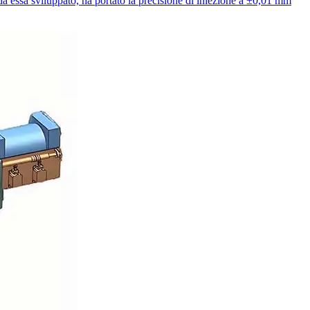
da essa sviluppato, ha portato la precisione di iniezione a ±0,01 mm