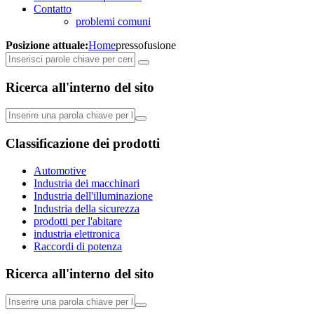
Contatto
problemi comuni
Posizione attuale:
Home
pressofusione
Ricerca all'interno del sito
Classificazione dei prodotti
Automotive
Industria dei macchinari
Industria dell'illuminazione
Industria della sicurezza
prodotti per l'abitare
industria elettronica
Raccordi di potenza
Ricerca all'interno del sito