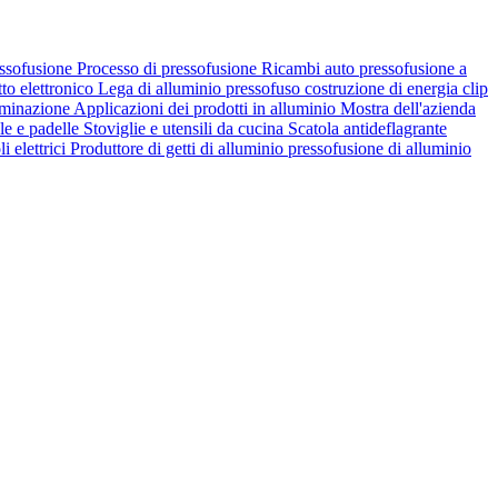
essofusione
Processo di pressofusione
Ricambi auto
pressofusione a
to elettronico
Lega di alluminio pressofuso
costruzione di energia
clip
uminazione
Applicazioni dei prodotti in alluminio
Mostra dell'azienda
le e padelle Stoviglie e utensili da cucina
Scatola antideflagrante
i elettrici
Produttore di getti di alluminio
pressofusione di alluminio