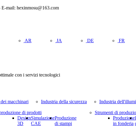
56 E-mail: hexinmosu@163.com
AR
JA
DE
FR
ttimale con i servizi tecnologici
 dei macchinari
Industria della sicurezza
Industria dell'illu
produzione di prodotti
Strumenti di produzi
Design
Simulazione
Produzione
Produzione
3D
CAE
di stampi
in fonderia