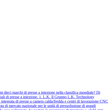
imi dieci marchi di presse a iniezione nella classifica mondiale? Di
diali di presse a iniezione. 1. L.K. Il Gruppo L.K. Technology
e integrata di presse a camera calda/fredda e centri di lavorazione CNC
ota di mercato nazionale per le unità di pressofusione di grandi