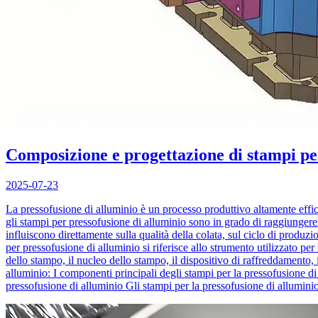
Composizione e progettazione di stampi per
2025-07-23
La pressofusione di alluminio è un processo produttivo altamente effici
gli stampi per pressofusione di alluminio sono in grado di raggiungere
influiscono direttamente sulla qualità della colata, sul ciclo di produ
per pressofusione di alluminio si riferisce allo strumento utilizzato per
dello stampo, il nucleo dello stampo, il dispositivo di raffreddamento, i
alluminio: I componenti principali degli stampi per la pressofusione di
pressofusione di alluminio Gli stampi per la pressofusione di alluminio