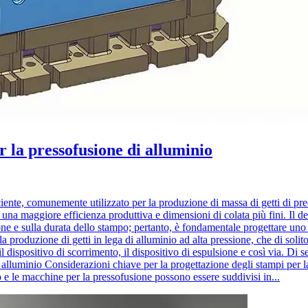
 la pressofusione di alluminio
ente, comunemente utilizzato per la produzione di massa di getti di preci
 una maggiore efficienza produttiva e dimensioni di colata più fini. Il 
zione e sulla durata dello stampo; pertanto, è fondamentale progettare un
 la produzione di getti in lega di alluminio ad alta pressione, che di soli
l dispositivo di scorrimento, il dispositivo di espulsione e così via. Di s
 alluminio Considerazioni chiave per la progettazione degli stampi per l
 e le macchine per la pressofusione possono essere suddivisi in...