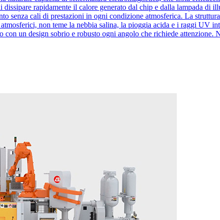
i dissipare rapidamente il calore generato dal chip e dalla lampada di i
senza cali di prestazioni in ogni condizione atmosferica. La struttura leg
enti atmosferici, non teme la nebbia salina, la pioggia acida e i raggi U
ndo con un design sobrio e robusto ogni angolo che richiede attenzione.