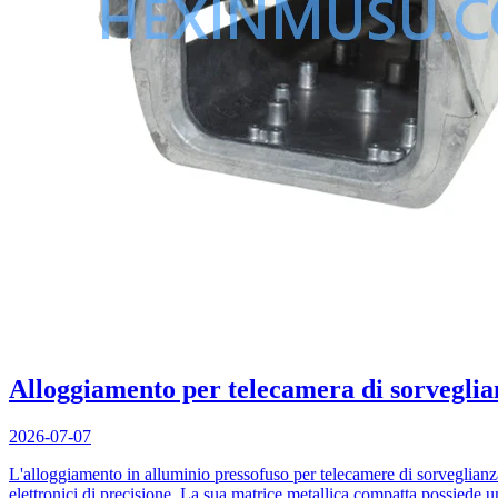
Alloggiamento per telecamera di sorveglia
2026-07-07
L'alloggiamento in alluminio pressofuso per telecamere di sorveglianza,
elettronici di precisione. La sua matrice metallica compatta possiede u