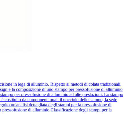
sione in lega di alluminio. Rispetto ai metodi di colata tradizionali,
design e la composizione di uno stampo per pressofusione di alluminio
o stampo per pressofusione di alluminio ad alte prestazioni. Lo stampo
to è costituito da componenti quali il nocciolo dello stampo, la sede
eguito un'analisi dettagliata degli stampi per la pressofusione di
a pressofusione di alluminio Classificazione degli stampi per la