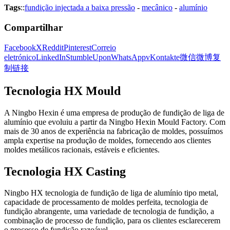
Tags
::
fundição injectada a baixa pressão
-
mecânico
-
alumínio
Compartilhar
Facebook
X
Reddit
Pinterest
Correio
eletrónico
LinkedIn
StumbleUpon
WhatsApp
vKontakte
微信
微博
复
制链接
Tecnologia HX Mould
A Ningbo Hexin é uma empresa de produção de fundição de liga de
alumínio que evoluiu a partir da Ningbo Hexin Mould Factory. Com
mais de 30 anos de experiência na fabricação de moldes, possuímos
ampla expertise na produção de moldes, fornecendo aos clientes
moldes metálicos racionais, estáveis e eficientes.
Tecnologia HX Casting
Ningbo HX tecnologia de fundição de liga de alumínio tipo metal,
capacidade de processamento de moldes perfeita, tecnologia de
fundição abrangente, uma variedade de tecnologia de fundição, a
combinação de processo de fundição, para os clientes esclarecerem
o processo de fundição razoável.