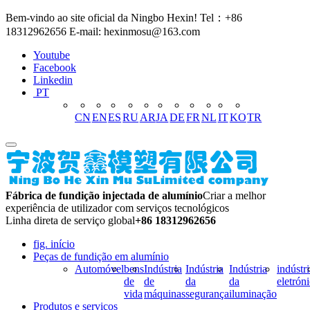
Bem-vindo ao site oficial da Ningbo Hexin! Tel：+86
18312962656 E-mail: hexinmosu@163.com
Youtube
Facebook
Linkedin
PT
CN
EN
ES
RU
AR
JA
DE
FR
NL
IT
KO
TR
Fábrica de fundição injectada de alumínio
Criar a melhor
experiência de utilizador com serviços tecnológicos
Linha direta de serviço global
+86 18312962656
fig. início
Peças de fundição em alumínio
Automóvel
bens
Indústria
Indústria
Indústria
indústri
de
de
da
da
eletrón
vida
máquinas
segurança
iluminação
Produtos e serviços