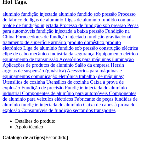
Hot Tags.
alumínio
fundição injectada
alumínio fundido sob pressão
Processo
de fabrico de ligas de alumínio
Ligas de alumínio fundido comuns
molde de fundição injectada
Processo de fundição sob pressão
Peças
para automóveis
fundição injectada a baixa pressão
Fundição na
China
Fornecedores de fundição injectada
fundição gravitacional
tratamento de superfície
armário
produto doméstico
produto
eletrónico
Liga de alumínio fundido sob pressão
construção eléctrica
clipe de cabo
mecânico
Indústria da segurança
Equipamento elétrico
equipamento de transmissão
Acessórios para máquinas
iluminação
Aplicações de produtos de alumínio
Salão da empresa Hersin
argolas de suspensão (ginástica)
Acessórios para máquinas e
equipamentos
comunicação eletrónica
trabalho (de máquinas)
Utensílios de cozinha Utensílios de cozinha
Caixa à prova de
explosão
Fundição de precisão
Fundição injectada de alumínio
industrial
Componentes de alumínio para automóveis
Componentes
de alumínio para veículos eléctricos
Fabricante de peças fundidas de
alumínio
fundição injectada de alumínio
Caixa de cabos à prova de
explosão
Consumíveis de fundição
sector dos transportes
Detalhes do produto
Apoio técnico
Catálogo de artigos
[Escondido]