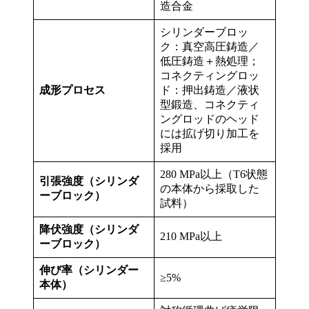
造合金
シリンダーブロッ
ク：真空高圧鋳造／
低圧鋳造＋熱処理；
コネクティングロッ
成形プロセス
ド：押出鋳造／液状
型鍛造、コネクティ
ングロッドのヘッド
には拡げ切り加工を
採用
280 MPa以上（T6状態
引張強度（シリンダ
の本体から採取した
ーブロック）
試料）
降伏強度（シリンダ
210 MPa以上
ーブロック）
伸び率（シリンダー
≥5%
本体）