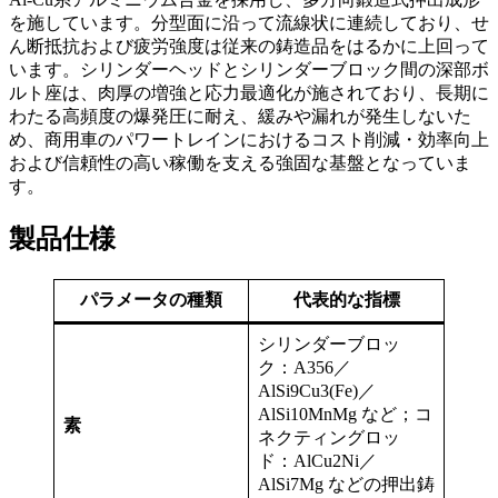
を施しています。分型面に沿って流線状に連続しており、せ
ん断抵抗および疲労強度は従来の鋳造品をはるかに上回って
います。シリンダーヘッドとシリンダーブロック間の深部ボ
ルト座は、肉厚の増強と応力最適化が施されており、長期に
わたる高頻度の爆発圧に耐え、緩みや漏れが発生しないた
め、商用車のパワートレインにおけるコスト削減・効率向上
および信頼性の高い稼働を支える強固な基盤となっていま
す。
製品仕様
パラメータの種類
代表的な指標
シリンダーブロッ
ク：A356／
AlSi9Cu3(Fe)／
AlSi10MnMg など；コ
素
ネクティングロッ
ド：AlCu2Ni／
AlSi7Mg などの押出鋳