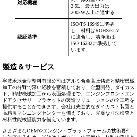
対応機種
3.5L、最大出力は
200kW以上に達する
ISO/TS 16949に準拠
し、材料はROHS/ELV
認証基準
に適合し、清浄度は
ISO 16232に準拠して
います。
製造＆サービス
寧波禾欣金型塑料有限公司はアルミ合金高圧鋳造と精密機械
加工の分野で深い経験を蓄積しており、金型開発、ダイカス
ト、精密機械加工から表面処理まで、エンジンフロントエン
ドアクセサリーブラケットの製造ソリューションの全工程を
提供することができます。会社は先進的なダイカスト装置と
高精度マシニングセンターを備えており、完璧な寸法検査と
材料性能検証能力を備えています。
さまざまなOEMやエンジン・プラットフォームの技術要件