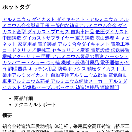
ホットタグ
アルミニウム
ダイカスト
ダイキャスト・アルミニウム
アル
ミニウム合金製造工程
一般的な鋳造アルミニウム合金
ダイ
カスト金型
ダイカストプロセス
自動車部品
低圧ダイカスト
中国鋳造
ダイカストサプライヤー
重力鋳造
表面処理
キャビ
ネット
家庭用品
電子製品
アルミ合金ダイキャスト
電源工事
コードクリップ
機械工
セキュリティ産業
電気設備
伝送装置
機械アクセサリー
照明
アルミニウム製品の用途
ハーシン・
カンパニー・ショー
つり輪
機械・設備付属品
電子通信
かど
う
調理器具 キッチン用品
防爆ボックス
精密ダイカスト
工
業用アルミダイカスト
自動車用アルミニウム部品
電気自動
車用アルミニウム部品
アルミニウム鋳物メーカー
アルミダ
イカスト
防爆型ケーブルボックス
鋳造消耗品
運輸部門
商品詳細
テクニカルサポート
摘要
铝合金铸造汽车发动机缸体连杆，采用真空高压铸造与挤压工