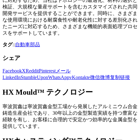
に対応するため、当社はトポロジーの最適化、材料の選択と
検証、大規模な量産サポートを含むカスタマイズされた共同
開発サービスを提供することができます。同時に、さまざま
な使用環境における耐腐食性や耐老化性に対する差別化され
たニーズに対応するため、さまざまな機能的表面処理プロセ
スをサポートしています。
タグ
::
自動車部品
シェア
Facebook
X
Reddit
Pinterest
メール
LinkedIn
StumbleUpon
WhatsApp
vKontakte
微信
微博
复制链接
HX Mould™ テクノロジー
寧波賀鑫は寧波賀鑫金型工場から発展したアルミニウム合金
鋳造生産会社であり、30年以上の金型製造実績を持つ豊富な
経験を有し、お客様に合理的で安定かつ効率的な金属金型を
提供しています。