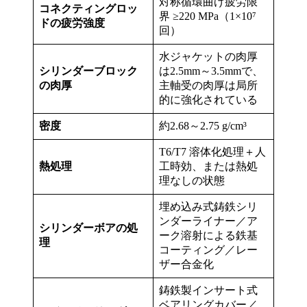
対称循環曲げ疲労限
コネクティングロッ
界 ≥220 MPa（1×10⁷
ドの疲労強度
回）
水ジャケットの肉厚
シリンダーブロック
は2.5mm～3.5mmで、
の肉厚
主軸受の肉厚は局所
的に強化されている
密度
約2.68～2.75 g/cm³
T6/T7 溶体化処理＋人
熱処理
工時効、または熱処
理なしの状態
埋め込み式鋳鉄シリ
ンダーライナー／ア
シリンダーボアの処
ーク溶射による鉄基
理
コーティング／レー
ザー合金化
鋳鉄製インサート式
ベアリングカバー／