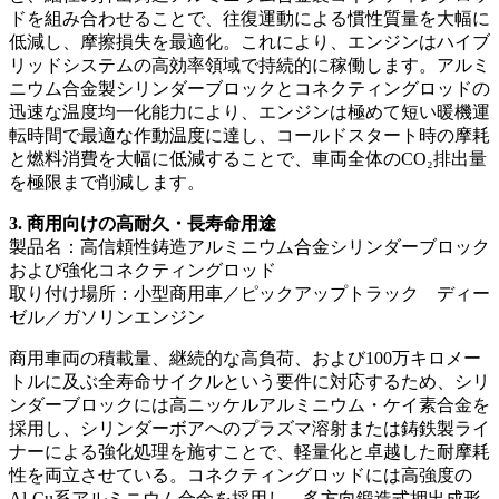
ドを組み合わせることで、往復運動による慣性質量を大幅に
低減し、摩擦損失を最適化。これにより、エンジンはハイブ
リッドシステムの高効率領域で持続的に稼働します。アルミ
ニウム合金製シリンダーブロックとコネクティングロッドの
迅速な温度均一化能力により、エンジンは極めて短い暖機運
転時間で最適な作動温度に達し、コールドスタート時の摩耗
と燃料消費を大幅に低減することで、車両全体のCO₂排出量
を極限まで削減します。
3. 商用向けの高耐久・長寿命用途
製品名：高信頼性鋳造アルミニウム合金シリンダーブロック
および強化コネクティングロッド
取り付け場所：小型商用車／ピックアップトラック ディー
ゼル／ガソリンエンジン
商用車両の積載量、継続的な高負荷、および100万キロメー
トルに及ぶ全寿命サイクルという要件に対応するため、シリ
ンダーブロックには高ニッケルアルミニウム・ケイ素合金を
採用し、シリンダーボアへのプラズマ溶射または鋳鉄製ライ
ナーによる強化処理を施すことで、軽量化と卓越した耐摩耗
性を両立させている。コネクティングロッドには高強度の
Al-Cu系アルミニウム合金を採用し、多方向鍛造式押出成形