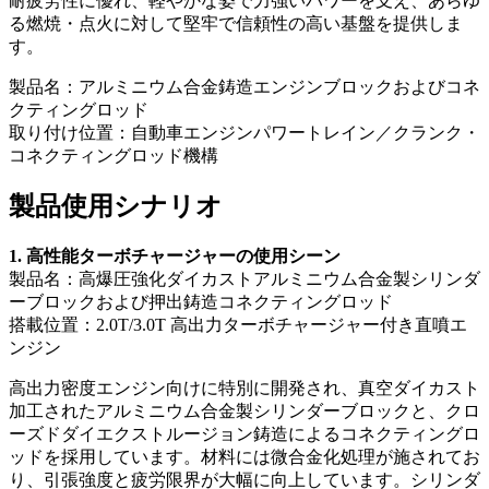
耐疲労性に優れ、軽やかな姿で力強いパワーを支え、あらゆ
る燃焼・点火に対して堅牢で信頼性の高い基盤を提供しま
す。
製品名：アルミニウム合金鋳造エンジンブロックおよびコネ
クティングロッド
取り付け位置：自動車エンジンパワートレイン／クランク・
コネクティングロッド機構
製品使用シナリオ
1. 高性能ターボチャージャーの使用シーン
製品名：高爆圧強化ダイカストアルミニウム合金製シリンダ
ーブロックおよび押出鋳造コネクティングロッド
搭載位置：2.0T/3.0T 高出力ターボチャージャー付き直噴エ
ンジン
高出力密度エンジン向けに特別に開発され、真空ダイカスト
加工されたアルミニウム合金製シリンダーブロックと、クロ
ーズドダイエクストルージョン鋳造によるコネクティングロ
ッドを採用しています。材料には微合金化処理が施されてお
り、引張強度と疲労限界が大幅に向上しています。シリンダ