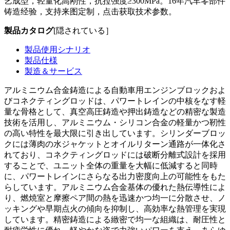
艺成型，轻量化高刚性，抗拉强度≥300MPa。16年汽车零部件
铸造经验，支持来图定制，点击获取技术参数。
製品カタログ
[隠されている］
製品使用シナリオ
製品仕様
製造＆サービス
アルミニウム合金鋳造による自動車用エンジンブロックおよ
びコネクティングロッドは、パワートレインの中核をなす軽
量な骨格として、真空高圧鋳造や押出鋳造などの精密な製造
技術を活用し、アルミニウム・シリコン合金の軽量かつ靭性
の高い特性を最大限に引き出しています。シリンダーブロッ
クには薄肉の水ジャケットとオイルリターン通路が一体化さ
れており、コネクティングロッドには破断分離式設計を採用
することで、ユニット全体の重量を大幅に低減すると同時
に、パワートレインにさらなる出力密度向上の可能性をもた
らしています。アルミニウム合金基体の優れた熱伝導性によ
り、燃焼室と摩擦ペア間の熱を迅速かつ均一に分散させ、ノ
ッキングや早期点火の傾向を抑制し、高効率な熱管理を実現
しています。精密鋳造による緻密で均一な組織は、耐圧性と