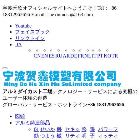
寧波禾欣オフィシャルサイトへようこそ！Tel：+86
18312962656 E-mail：hexinmosu@163.com
Youtube
フェイスブック
リンクトイン
JA
CN
EN
ES
RU
AR
DE
FR
NL
IT
PT
KO
TR
アルミダイカスト工場
テクノロジー・サービスによる究極の
ユーザー体験の創造
グローバル・サービス・ホットライン
+86 18312962656
図頭
アルミ鋳造部品
自
せいか
機
セキュ
照
電
パワーフ
動
つよう
械
リティ
明
子
ィッティ