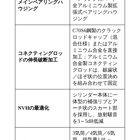
メインベアリングハ
全アルミニウム製拡
ウジング
張式ベアリングハウ
ジング
C70S6鋼製のクラック
ロッドキャップ（混
合仕様）またはアル
ミニウム合金を直接
コネクティングロッ
加工；アルミニウム
ドの伸長破断加工
合金製コネクティン
グロッドは、鋸歯状
／ほぞ状の位置決め
を組み合わせて固定
シリンダー本体に一
体型の補強リブとア
NVHの最適化
ーチ状のスカート部
を採用し、放射騒音
を3～5dB低減
3気筒／4気筒／6気
筒、排気量1.0L～