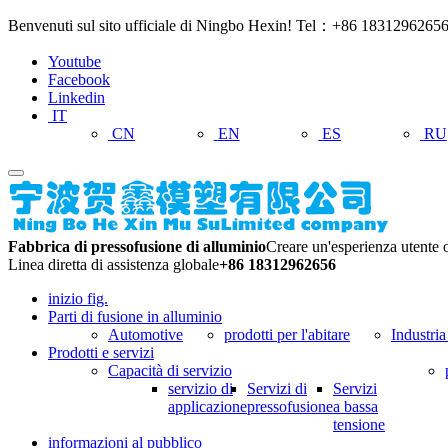
Benvenuti sul sito ufficiale di Ningbo Hexin! Tel：+86 183129626
Youtube
Facebook
Linkedin
IT
CN
EN
ES
RU
Fabbrica di pressofusione di alluminio
Creare un'esperienza utente o
Linea diretta di assistenza globale
+86 18312962656
inizio fig.
Parti di fusione in alluminio
Automotive
prodotti per l'abitare
Industria
Prodotti e servizi
Capacità di servizio
servizio di
Servizi di
Servizi
applicazione
pressofusione
a bassa
tensione
informazioni al pubblico