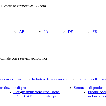
56 E-mail: hexinmosu@163.com
AR
JA
DE
FR
ttimale con i servizi tecnologici
 dei macchinari
Industria della sicurezza
Industria dell'illu
produzione di prodotti
Strumenti di produzi
Design
Simulazione
Produzione
Produzione
3D
CAE
di stampi
in fonderia