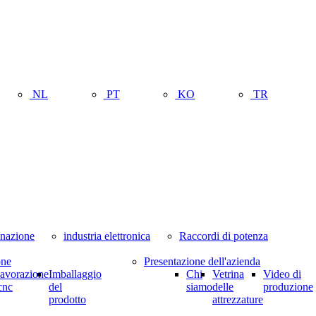
NL
PT
KO
TR
minazione
industria elettronica
Raccordi di potenza
one
Presentazione dell'azienda
lavorazione
Imballaggio
Chi
Vetrina
Video di
cnc
del
siamo
delle
produzione
prodotto
attrezzature