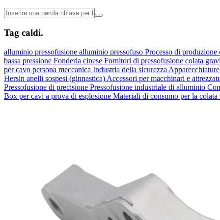
Tag caldi.
alluminio
pressofusione
alluminio pressofuso
Processo di produzione 
bassa pressione
Fonderia cinese
Fornitori di pressofusione
colata grav
per cavo
persona meccanica
Industria della sicurezza
Apparecchiature 
Hersin
anelli sospesi (ginnastica)
Accessori per macchinari e attrezzat
Pressofusione di precisione
Pressofusione industriale di alluminio
Com
Box per cavi a prova di esplosione
Materiali di consumo per la colata