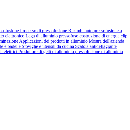
essofusione
Processo di pressofusione
Ricambi auto
pressofusione a
to elettronico
Lega di alluminio pressofuso
costruzione di energia
clip
uminazione
Applicazioni dei prodotti in alluminio
Mostra dell'azienda
le e padelle Stoviglie e utensili da cucina
Scatola antideflagrante
i elettrici
Produttore di getti di alluminio
pressofusione di alluminio