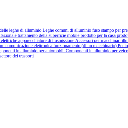
delle leghe di alluminio
Leghe comuni di alluminio fuso
stampo per pr
itazionale
trattamento della superficie
mobile
prodotto per la casa
prodot
elettriche
apparecchiature di trasmissione
Accessori per macchinari
ill
ure
comunicazione elettronica
funzionamento (di un macchinario)
Pento
ponenti in alluminio per automobili
Componenti in alluminio per veicol
settore dei trasporti