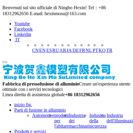
Benvenuti sul sito ufficiale di Ningbo Hexin! Tel：+86
18312962656 E-mail: hexinmosu@163.com
Youtube
Facebook
Linkedin
IT
CN
EN
ES
RU
AR
JA
DE
FR
NL
PT
KO
TR
Fabbrica di pressofusione di alluminio
Creare un'esperienza utente
ottimale con i servizi tecnologici
Linea diretta di assistenza globale
+86 18312962656
inizio fig.
Parti di fusione in alluminio
Automotive
prodotti
Industria
Industria
Industria
per
dei
della
dell'illuminaz
l'abitare
macchinari
sicurezza
Prodotti e servizi