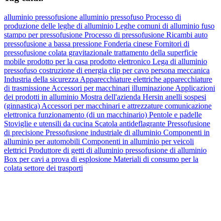
alluminio
pressofusione
alluminio pressofuso
Processo di
produzione delle leghe di alluminio
Leghe comuni di alluminio fuso
stampo per pressofusione
Processo di pressofusione
Ricambi auto
pressofusione a bassa pressione
Fonderia cinese
Fornitori di
pressofusione
colata gravitazionale
trattamento della superficie
mobile
prodotto per la casa
prodotto elettronico
Lega di alluminio
pressofuso
costruzione di energia
clip per cavo
persona meccanica
Industria della sicurezza
Apparecchiature elettriche
apparecchiature
di trasmissione
Accessori per macchinari
illuminazione
Applicazioni
dei prodotti in alluminio
Mostra dell'azienda Hersin
anelli sospesi
(ginnastica)
Accessori per macchinari e attrezzature
comunicazione
elettronica
funzionamento (di un macchinario)
Pentole e padelle
Stoviglie e utensili da cucina
Scatola antideflagrante
Pressofusione
di precisione
Pressofusione industriale di alluminio
Componenti in
alluminio per automobili
Componenti in alluminio per veicoli
elettrici
Produttore di getti di alluminio
pressofusione di alluminio
Box per cavi a prova di esplosione
Materiali di consumo per la
colata
settore dei trasporti