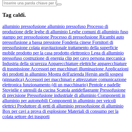
Tag caldi.
alluminio
pressofusione
alluminio pressofuso
Processo di
produzione delle leghe di alluminio
Leghe comuni di alluminio fuso
stampo per pressofusione
Processo di pressofusione
Ricambi auto
pressofusione a bassa pressione
Fonderia cinese
Fornitori di
pressofusione
colata gravitazionale
trattamento della superficie
mobile
prodotto per la casa
prodotto elettronico
Lega di alluminio
pressofuso
costruzione di energia
clip per cavo
persona meccanica
Industria della sicurezza
Apparecchiature elettriche
apparecchiature
di trasmissione
Accessori per macchinari
illuminazione
Applicazioni
dei prodotti in alluminio
Mostra dell'azienda Hersin
anelli sospesi
(ginnastica)
Accessori per macchinari e attrezzature
comunicazione
elettronica
funzionamento (di un macchinario)
Pentole e padelle
Stoviglie e utensili da cucina
Scatola antideflagrante
Pressofusione
di precisione
Pressofusione industriale di alluminio
Componenti in
alluminio per automobili
Componenti in alluminio per veicoli
elettrici
Produttore di getti di alluminio
pressofusione di alluminio
Box per cavi a prova di esplosione
Materiali di consumo per la
colata
settore dei trasporti