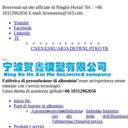
Benvenuti sul sito ufficiale di Ningbo Hexin! Tel：+86
18312962656 E-mail: hexinmosu@163.com
Youtube
Facebook
Linkedin
IT
CN
EN
ES
RU
AR
JA
DE
FR
NL
PT
KO
TR
Fabbrica di pressofusione di alluminio
Creare un'esperienza utente
ottimale con i servizi tecnologici
Linea diretta di assistenza globale
+86 18312962656
inizio fig.
Parti di fusione in alluminio
Automotive
prodotti
Industria
Industria
Industria
per
dei
della
dell'illuminaz
l'abitare
macchinari
sicurezza
Prodotti e servizi