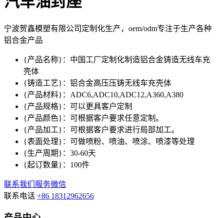
汽车油封座
宁波贺鑫模塑有限公司定制化生产，oem/odm专注于生产各种
铝合金产品
{产品名称}：中国工厂定制化制造铝合金铸造无线车充
壳体
{铸造工艺}：铝合金高压压铸无线车充壳体
{产品材料}：ADC6,ADC10,ADC12,A360,A380
{产品规格}：可以更具客户定制
{产品颜色}：可根据客户要求任意定制。
{产品加工}：可根据客户要求进行局部加工。
{表面处理}：可做喷粉、喷油、喷涂、喷漆等处理
{生产周期}：30-60天
{起订数量}：100件
联系我们
服务微信
联系电话
+86 18312962656
产品中心