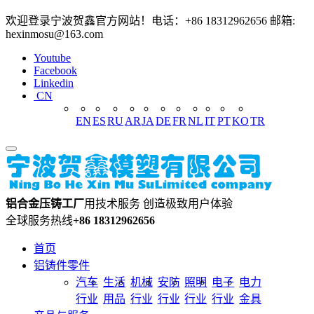
欢迎登录宁波贺鑫官方网站！电话：+86 18312962656 邮箱:
hexinmosu@163.com
Youtube
Facebook
Linkedin
CN
EN
ES
RU
AR
JA
DE
FR
NL
IT
PT
KO
TR
铝合金压铸工厂
用技术服务 创造极致用户体验
全球服务热线
+86 18312962656
首页
铝铸件零件
汽车
生活
机械
安防
照明
电子
电力
行业
用品
行业
行业
行业
行业
金具