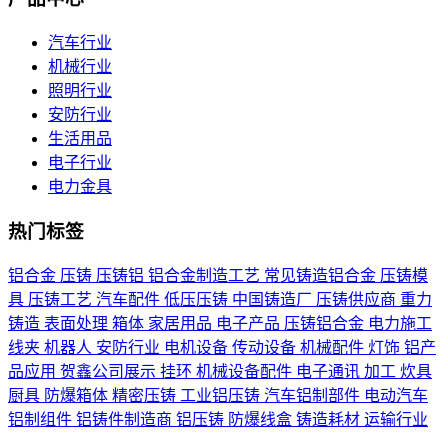
汽车行业
机械行业
照明行业
安防行业
生活用品
电子行业
电力金具
热门标签
铝合金
压铸
压铸铝
铝合金制造工艺
常见铸造铝合金
压铸模
具
压铸工艺
汽车配件
低压压铸
中国铸造厂
压铸供应商
重力
铸造
表面处理
箱体
家居用品
电子产品
压铸铝合金
电力施工
线夹
机器人
安防行业
电机设备
传动设备
机械配件
灯饰
铝产
品应用
贺鑫公司展示
挂环
机械设备配件
电子通讯
加工
炊具
厨具
防爆箱体
精密压铸
工业铝压铸
汽车铝制部件
电动汽车
铝制组件
铝铸件制造商
铝压铸
防爆线盒
铸造耗材
运输行业