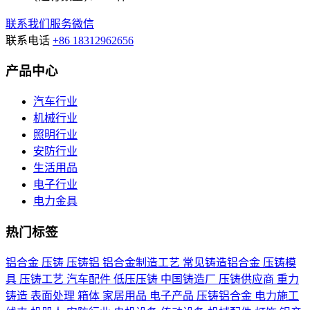
联系我们
服务微信
联系电话
+86 18312962656
产品中心
汽车行业
机械行业
照明行业
安防行业
生活用品
电子行业
电力金具
热门标签
铝合金
压铸
压铸铝
铝合金制造工艺
常见铸造铝合金
压铸模
具
压铸工艺
汽车配件
低压压铸
中国铸造厂
压铸供应商
重力
铸造
表面处理
箱体
家居用品
电子产品
压铸铝合金
电力施工