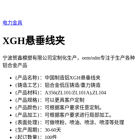
电力金具
XGH悬垂线夹
宁波贺鑫模塑有限公司定制化生产，oem/odm专注于生产各种
铝合金产品
{产品名称}：中国制造铝XGH悬垂线夹
{铸造工艺}：铝合金低压铸造/重力铸造
{产品材料}：A356(ZL101/ZL101A),ZL104
{产品规格}：可以更具客户定制
{产品颜色}：可根据客户要求任意定制。
{产品加工}：可根据客户要求进行局部加工。
{表面处理}：可做喷粉、喷油、喷涂、喷漆等处理
{生产周期}：30-60天
{起订数量}：100件