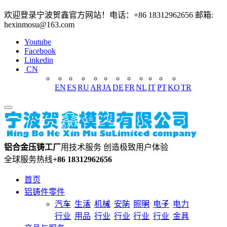
欢迎登录宁波贺鑫官方网站！电话：+86 18312962656 邮箱:
hexinmosu@163.com
Youtube
Facebook
Linkedin
CN
EN
ES
RU
AR
JA
DE
FR
NL
IT
PT
KO
TR
铝合金压铸工厂
用技术服务 创造极致用户体验
全球服务热线
+86 18312962656
首页
铝铸件零件
汽车
生活
机械
安防
照明
电子
电力
行业
用品
行业
行业
行业
行业
金具