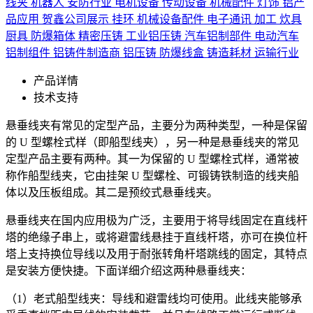
线夹
机器人
安防行业
电机设备
传动设备
机械配件
灯饰
铝产
品应用
贺鑫公司展示
挂环
机械设备配件
电子通讯
加工
炊具
厨具
防爆箱体
精密压铸
工业铝压铸
汽车铝制部件
电动汽车
铝制组件
铝铸件制造商
铝压铸
防爆线盒
铸造耗材
运输行业
产品详情
技术支持
悬垂线夹有常见的定型产品，主要分为两种类型，一种是保留
的 U 型螺栓式样（即船型线夹），另一种是悬垂线夹的常见
定型产品主要有两种。其一为保留的 U 型螺栓式样，通常被
称作船型线夹，它由挂架 U 型螺栓、可锻铸铁制造的线夹船
体以及压板组成。其二是预绞式悬垂线夹。
悬垂线夹在国内应用极为广泛，主要用于将导线固定在直线杆
塔的绝缘子串上，或将避雷线悬挂于直线杆塔，亦可在换位杆
塔上支持换位导线以及用于耐张转角杆塔跳线的固定，其特点
是安装方便快捷。下面详细介绍这两种悬垂线夹：
（1）老式船型线夹：导线和避雷线均可使用。此线夹能够承