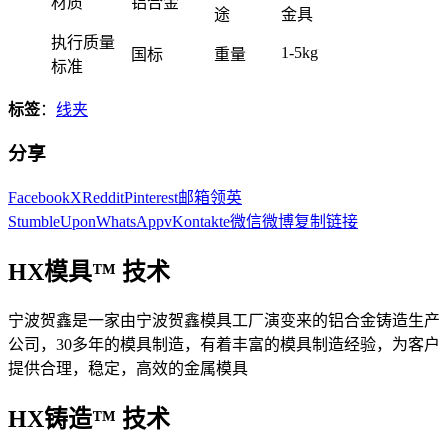
材质
铝合金
途
金具
执行质量
1-5kg
国标
重量
标准
标签
：
线夹
分享
Facebook
X
Reddit
Pinterest
邮箱
领英
StumbleUpon
WhatsApp
vKontakte
微信
微博
复制链接
HX模具™ 技术
宁波贺鑫是一家由宁波贺鑫模具工厂演变来的铝合金铸造生产
公司，30多年的模具制造，有着丰富的模具制造经验，为客户
提供合理，稳定，高效的金属模具
HX铸造™ 技术