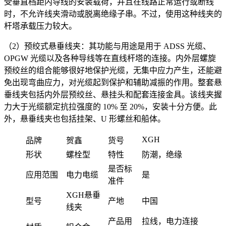
受垂直档距内导线的安装载荷，并且在线路正常运行或断线
时，不允许线夹滑动或脱离绝缘子串。不过，使用这种线夹的
杆塔承载压力较大。
（2）预绞式悬垂线夹：其功能与用途是用于 ADSS 光缆、
OPGW 光缆以及各种导线等在直线杆塔的连接。内外层螺旋
预绞丝的组合能够很好地保护光缆，无集中应力产生，还能避
免出现弯曲应力，对光缆起到保护和辅助减振的作用。整套悬
垂线夹包括内外层预绞丝、悬挂头和配套连接金具。该线夹握
力大于光缆额定抗拉强度的 10% 至 20%，安装十分方便。此
外，悬垂线夹也包括挂架、U 形螺丝和船体。
XGH
品牌
贺鑫
货号
形状
螺栓型
特性
防潮，绝缘
是否标
应用范围
电力电缆
是
准件
XGH悬垂
型号
产地
中国
线夹
产品用
拉线，电力连接