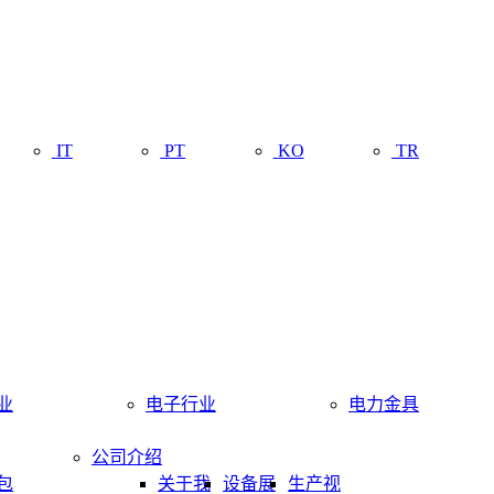
IT
PT
KO
TR
业
电子行业
电力金具
公司介绍
包
关于我
设备展
生产视