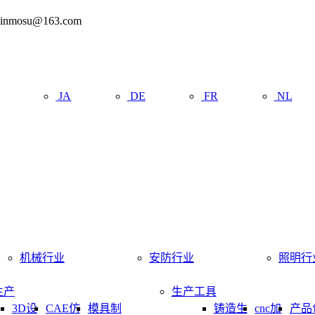
mosu@163.com
R
JA
DE
FR
NL
机械行业
安防行业
照明行
生产
生产工具
3D设
CAE仿
模具制
铸造生
cnc加
产品