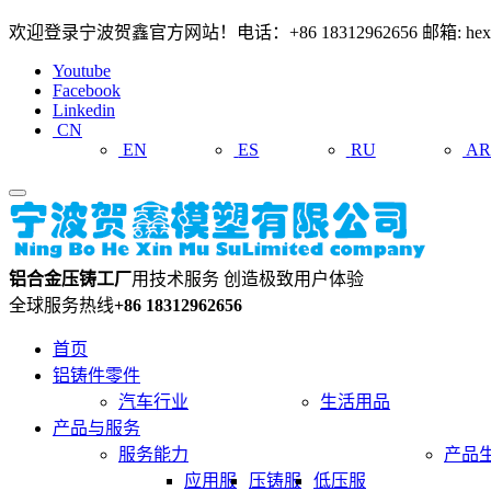
欢迎登录宁波贺鑫官方网站！电话：+86 18312962656 邮箱: hexin
Youtube
Facebook
Linkedin
CN
EN
ES
RU
A
铝合金压铸工厂
用技术服务 创造极致用户体验
全球服务热线
+86 18312962656
首页
铝铸件零件
汽车行业
生活用品
产品与服务
服务能力
产品
应用服
压铸服
低压服