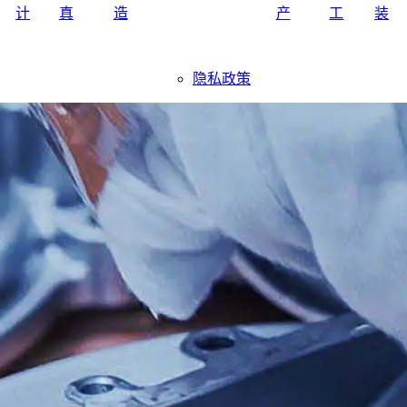
计
真
造
产
工
装
隐私政策