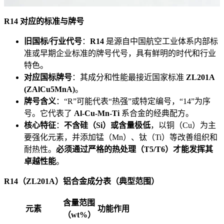
R14 对应的标准与牌号
旧国标/行业代号
：
R14
是源自中国航空工业体系内部标
准或早期企业标准的牌号代号，具有鲜明的时代和行业
特色。
对应国标牌号
：其成分和性能最接近国家标准
ZL201A
(ZAlCu5MnA)
。
牌号含义
：“R”可能代表“热强”或特定编号，“14”为序
号。它代表了
Al-Cu-Mn-Ti
系合金的经典配方。
核心特征
：
不含硅（Si）或含量极低
，以铜（Cu）为主
要强化元素，并添加锰（Mn）、钛（Ti）等改善组织和
耐热性。
必须通过严格的热处理（T5/T6）才能发挥其
卓越性能
。
R14（ZL201A）铝合金成分表（典型范围）
含量范围
元素
功能作用
（wt%）