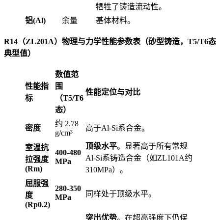
牺牲了铸造流动性。
铝(Al)
余量
基体材料。
R14（ZL201A）物理与力学性能参数表（砂型铸造，T5/T6态
典型值）
数值范
性能指
围
性能定位与对比
标
（T5/T6
态）
约 2.78
密度
高于Al-Si系合金。
g/cm³
顶级水平
。显著高于所有常规
室温抗
400-480
Al-Si系铸造合金（如ZL101A约
拉强度
MPa
(Rm)
310MPa）。
屈服强
280-350
同样处于顶级水平。
度
MPa
(Rp0.2)
突出优势
。在超高强度下仍保