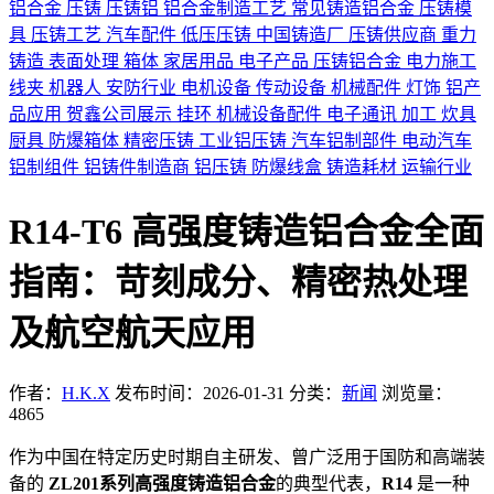
铝合金
压铸
压铸铝
铝合金制造工艺
常见铸造铝合金
压铸模
具
压铸工艺
汽车配件
低压压铸
中国铸造厂
压铸供应商
重力
铸造
表面处理
箱体
家居用品
电子产品
压铸铝合金
电力施工
线夹
机器人
安防行业
电机设备
传动设备
机械配件
灯饰
铝产
品应用
贺鑫公司展示
挂环
机械设备配件
电子通讯
加工
炊具
厨具
防爆箱体
精密压铸
工业铝压铸
汽车铝制部件
电动汽车
铝制组件
铝铸件制造商
铝压铸
防爆线盒
铸造耗材
运输行业
R14-T6 高强度铸造铝合金全面
指南：苛刻成分、精密热处理
及航空航天应用
作者：
H.K.X
发布时间：2026-01-31
分类：
新闻
浏览量：
4865
作为中国在特定历史时期自主研发、曾广泛用于国防和高端装
备的
ZL201系列高强度铸造铝合金
的典型代表，
R14
是一种