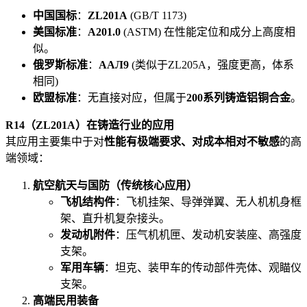
中国国标
：
ZL201A
(GB/T 1173)
美国标准
：
A201.0
(ASTM) 在性能定位和成分上高度相
似。
俄罗斯标准
：
AAЛ9
(类似于ZL205A，强度更高，体系
相同)
欧盟标准
：无直接对应，但属于
200系列铸造铝铜合金
。
R14（ZL201A）在铸造行业的应用
其应用主要集中于对
性能有极端要求、对成本相对不敏感
的高
端领域：
航空航天与国防（传统核心应用）
飞机结构件
：飞机挂架、导弹弹翼、无人机机身框
架、直升机复杂接头。
发动机附件
：压气机机匣、发动机安装座、高强度
支架。
军用车辆
：坦克、装甲车的传动部件壳体、观瞄仪
支架。
高端民用装备