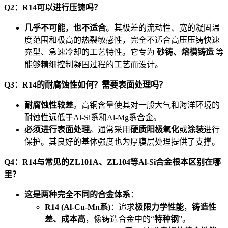
Q2：R14可以进行压铸吗？
几乎不可能，也不适合
。其极差的流动性、宽的凝固温
度范围和极高的热裂敏感性，完全不适合高压压铸快速
充型、急速冷却的工艺特性。它专为
砂铸、熔模铸造
等
能够精细控制凝固过程的工艺而设计。
Q3：R14的耐腐蚀性如何？需要表面处理吗？
耐腐蚀性较差
。高铜含量使其对一般大气和海洋环境的
耐蚀性远低于Al-Si系和Al-Mg系合金。
必须进行表面处理
。通常采用
硬质阳极氧化
或
涂装
进行
保护。其良好的基体强度也为厚膜层处理提供了支撑。
Q4：R14与常见的ZL101A、ZL104等Al-Si合金根本区别在哪
里？
这是两种完全不同的合金体系
：
R14 (Al-Cu-Mn系)
：追求
极限力学性能
，
铸造性
差、成本高
，像铸造合金中的“
特种钢
”。