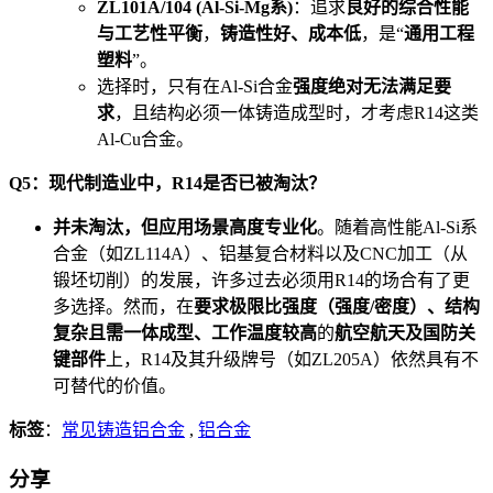
ZL101A/104 (Al-Si-Mg系)
：追求
良好的综合性能
与工艺性平衡
，
铸造性好、成本低
，是“
通用工程
塑料
”。
选择时，只有在Al-Si合金
强度绝对无法满足要
求
，且结构必须一体铸造成型时，才考虑R14这类
Al-Cu合金。
Q5：现代制造业中，R14是否已被淘汰？
并未淘汰，但应用场景高度专业化
。随着高性能Al-Si系
合金（如ZL114A）、铝基复合材料以及CNC加工（从
锻坯切削）的发展，许多过去必须用R14的场合有了更
多选择。然而，在
要求极限比强度（强度/密度）、结构
复杂且需一体成型、工作温度较高
的
航空航天及国防关
键部件
上，R14及其升级牌号（如ZL205A）依然具有不
可替代的价值。
标签
：
常见铸造铝合金
,
铝合金
分享