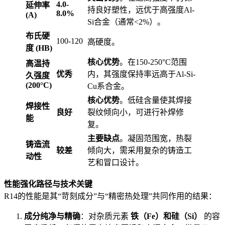
4.0-
延伸率
持良好塑性，远优于高强度Al-
8.0%
(A)
Si合金（通常<2%）。
布氏硬
100-120
高硬度。
度 (HB)
核心优势
。在150-250°C范围
高温持
优秀
内，其强度保持率远高于Al-Si-
久强度
(200°C)
Cu系合金。
核心优势
。低硅含量使其焊接
焊接性
良好
裂纹倾向小，可进行补焊修
能
复。
主要缺点
。凝固范围宽，热裂
铸造流
较差
倾向大，需采用复杂的铸造工
动性
艺和冒口设计。
性能强化路径与技术关键
R14的性能是其“苛刻成分”与“精密热处理”共同作用的结果：
成分纯净与精确
：对杂质元素
铁（Fe）和硅（Si）
的容