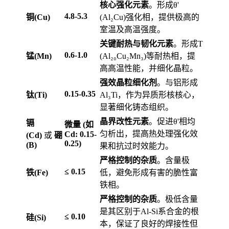
核心强化元素
。形成θ'
4.8-5.3
铜(Cu)
(Al₂Cu)强化相，提供极高的
室温及高温强度。
关键耐热与韧化元素
。形成T
0.6-1.0
锰(Mn)
(Al₂₀Cu₂Mn₃)等耐热相，提
高高温性能，并细化晶粒。
强效晶粒细化剂
。与铝形成
0.15-0.35
钛(Ti)
Al₃Ti，作为异质形核核心，
显著细化铸态组织。
晶界改性元素
。促进θ'相均
镉
微量 (如
匀析出，提高热处理强化效
Cd: 0.15-
(Cd)
或
硼
0.25)
(B)
果和抗过时效能力。
严格控制的杂质
。含量极
≤ 0.15
铁(Fe)
低，避免形成有害的脆性富
铁相。
严格控制的杂质
。极低含量
是其区别于Al-Si系合金的根
≤ 0.10
硅(Si)
本，保证了良好的焊接性但