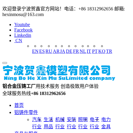
欢迎登录宁波贺鑫官方网站！电话：+86 18312962656 邮箱:
hexinmosu@163.com
Youtube
Facebook
Linkedin
CN
EN
ES
RU
AR
JA
DE
FR
NL
IT
PT
KO
TR
铝合金压铸工厂
用技术服务 创造极致用户体验
全球服务热线
+86 18312962656
首页
铝铸件零件
汽车
生活
机械
安防
照明
电子
电力
行业
用品
行业
行业
行业
行业
金具