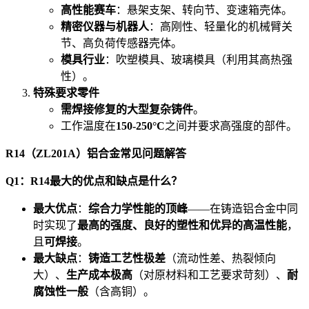
高性能赛车
：悬架支架、转向节、变速箱壳体。
精密仪器与机器人
：高刚性、轻量化的机械臂关
节、高负荷传感器壳体。
模具行业
：吹塑模具、玻璃模具（利用其高热强
性）。
特殊要求零件
需焊接修复的大型复杂铸件
。
工作温度在
150-250°C
之间并要求高强度的部件。
R14（ZL201A）铝合金常见问题解答
Q1：R14最大的优点和缺点是什么？
最大优点
：
综合力学性能的顶峰
——在铸造铝合金中同
时实现了
最高的强度、良好的塑性和优异的高温性能
，
且
可焊接
。
最大缺点
：
铸造工艺性极差
（流动性差、热裂倾向
大）、
生产成本极高
（对原材料和工艺要求苛刻）、
耐
腐蚀性一般
（含高铜）。