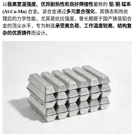
以
极高室温强度、优异耐热性和良好焊接性
著称的
铝-铜-锰系
(Al-Cu-Mn)
合金。该合金通过
多元复合强化
，其铸态和热处
理后的力学性能，尤其是抗拉强度，曾长期居于国产铸造铝合
金的顶尖水平，专为制造
承受高负荷、工作温度较高、结构复
杂的优质铸件
而设计。