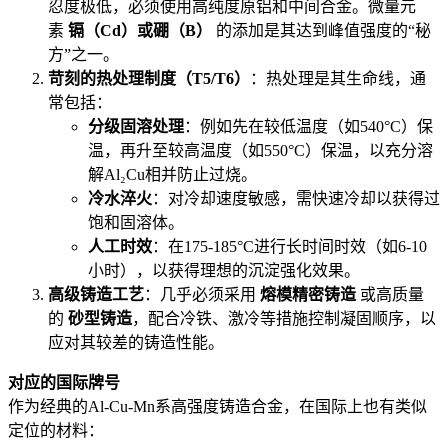
忍度极低，必须使用高纯度原铝和中间合金。微量元
素
镉（Cd）或硼（B）
的添加是其达到峰值强度的“秘
方”之一。
苛刻的热处理制度（T5/T6）
：热处理是其生命线，通
常包括：
分级固溶处理
：例如先在较低温度（如540°C）保
温，再升至较高温度（如550°C）保温，以充分溶
解Al₂Cu相并防止过烧。
冷水淬火
：对冷却速度敏感，需快速冷却以获得过
饱和固溶体。
人工时效
：在175-185°C进行长时间时效（如6-10
小时），以获得理想的沉淀强化效果。
高级铸造工艺
：几乎必须采用
熔模精密铸造
或高质量
的
砂型铸造
，配合冷铁、激冷等措施控制凝固顺序，以
应对其较差的铸造性能。
对应的国际牌号
作为经典的Al-Cu-Mn系高强度铸造合金，在国际上也有类似
定位的材料：