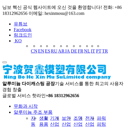
닝보 헥신 공식 웹사이트에 오신 것을 환영합니다! 전화: +86
18312962656 이메일: hexinmosu@163.com
유튜브
Facebook
링크드인
KO
CN
EN
ES
RU
AR
JA
DE
FR
NL
IT
PT
TR
알루미늄 다이캐스팅 공장
기술 서비스를 통한 최고의 사용자
경험 창출
글로벌 서비스 핫라인
+86 18312962656
무화과 시작
알루미늄 주조 부품
자
생활
기계
보안
조명
전자
파워
동
용품
산업
산업
산업
산업
피팅