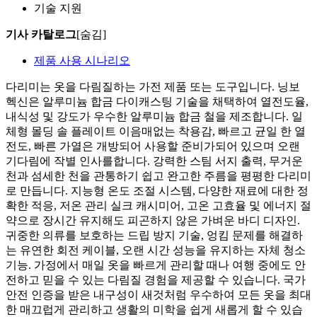
기술 지원
기사 카탈로그
[숨김]
제품 사용 시나리오
다리미는 옷을 다림질하는 가전 제품 또는 도구입니다. 닝보
헥신은 알루미늄 합금 다이캐스팅 기술을 채택하여 열전도율,
내식성 및 강도가 우수한 알루미늄 합금 철을 제조합니다. 일
체형 몰딩 솔 플레이트 이음매없는 착용감, 빠르고 균일 한 열
전도, 빠른 가열은 개방되어 사용할 준비가되어 있으며 오랜
기다림에 작별 인사를합니다. 강력한 스팀 서지 출력, 무거운
천과 섬세한 천을 관통하기 쉽고 완고한 주름을 평평한 다리미
로 만듭니다. 지능형 온도 조절 시스템, 다양한 재료에 대한 정
확한 적응, 저온 관리 실크 캐시미어, 고온 고효율 및 에너지 절
약으로 장시간 유지해도 피곤하지 않은 가벼운 바디 디자인.
귀중한 의류를 보호하는 드립 방지 기술, 엉킴 문제를 해결하
는 유연한 회전 케이블, 오랜 시간 성능을 유지하는 자체 청소
기능. 가정에서 매일 옷을 빠르게 관리할 때나 여행 중에도 안
전하고 믿을 수 있는 다림질 경험을 제공할 수 있습니다. 국가
안전 인증을 받은 내구성이 새것처럼 우수하여 모든 옷을 최대
한 매끄럽게 관리하고 생활의 미학을 쉽게 새롭게 할 수 있습