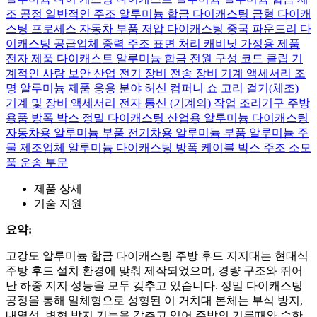
조 공정
일반적인 주조 알루미늄 합금
다이캐스팅 금형
다이캐
스팅 프로세스
자동차 부품
저압 다이캐스팅
중국 파운드리
다
이캐스팅 공급업체
중력 주조
표면 처리
캐비닛
가정용 제품
전자 제품
다이캐스트 알루미늄 합금
전원 구성
코드 클립
기
계적인 사람
보안 산업
전기 장비
전송 장비
기계 액세서리
조
명
알루미늄 제품 응용 분야
허신 컴퍼니 쇼
고리 걸기(체조)
기계 및 장비 액세서리
전자 통신
(기계의) 작업
조리기구 주방
용품
방폭 박스
정밀 다이캐스팅
산업용 알루미늄 다이캐스팅
자동차용 알루미늄 부품
전기차용 알루미늄 부품
알루미늄 주
물 제조업체
알루미늄 다이캐스팅
방폭 케이블 박스
주조 소모
품
운송 부문
제품 상세
기술 지원
요약:
고강도 알루미늄 합금 다이캐스팅 주방 후드 지지대는 현대식
주방 후드 설치 환경에 맞춰 제작되었으며, 경량 구조와 뛰어
난 하중 지지 성능을 모두 갖추고 있습니다. 정밀 다이캐스팅
공정을 통해 일체형으로 성형된 이 거치대 본체는 부식 방지,
내열성, 변형 방지 기능을 갖추고 있어 주방의 기름때와 습한