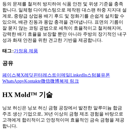
등의 문제를 철저히 방지하여 식품 안전 및 위생 기준을 충족
합니다. 일체형 다이캐스팅으로 제작된 대스팬 하중 지지대 설
계로, 중량급 상업용 배기 후드 및 정화기를 손쉽게 설치할 수
있으며, 배관 진동과 풍압 충격을 견뎌냅니다. 표면의 기름이
잘 묻지 않는 코팅 공법으로 세척이 효율적이고 철저해지며,
강력한 배기 효율을 보장할 뿐만 아니라 주방의 장기적인 내구
성과 화재 안전을 위한 견고한 기반을 제공합니다.
태그
::
가정용 제품
공유
페이스북
X
레딧
핀터레스트
이메일
LinkedIn
스텀블유폰
WhatsApp
vKontakte
微信
微博
복제 링크
HX Mold™ 기술
닝보 허신은 닝보 허신 금형 공장에서 발전한 알루미늄 합금
주조 생산 기업으로, 30년 이상의 금형 제조 경험을 바탕으로
고객에게 합리적이고 안정적이며 효율적인 금속 금형을 제공
합니다.