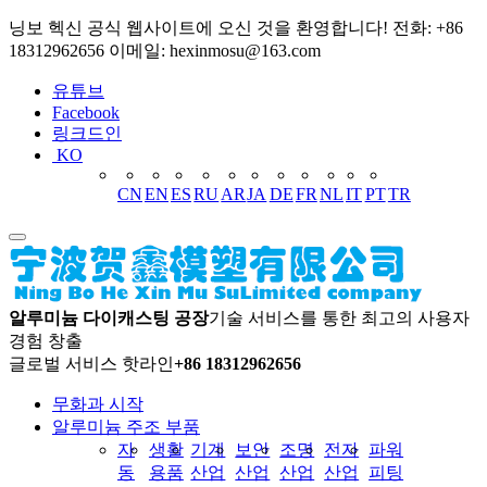
닝보 헥신 공식 웹사이트에 오신 것을 환영합니다! 전화: +86
18312962656 이메일: hexinmosu@163.com
유튜브
Facebook
링크드인
KO
CN
EN
ES
RU
AR
JA
DE
FR
NL
IT
PT
TR
알루미늄 다이캐스팅 공장
기술 서비스를 통한 최고의 사용자
경험 창출
글로벌 서비스 핫라인
+86 18312962656
무화과 시작
알루미늄 주조 부품
자
생활
기계
보안
조명
전자
파워
동
용품
산업
산업
산업
산업
피팅