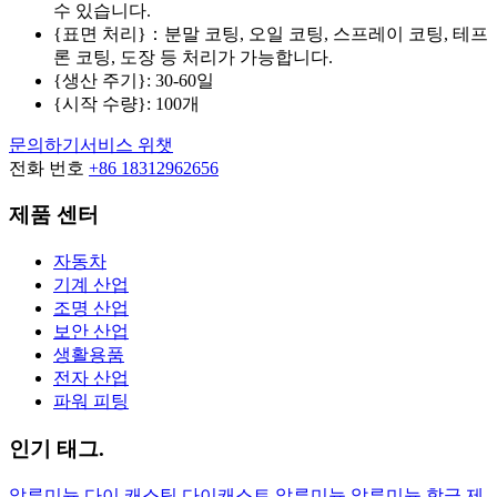
수 있습니다.
{표면 처리}：분말 코팅, 오일 코팅, 스프레이 코팅, 테프
론 코팅, 도장 등 처리가 가능합니다.
{생산 주기}: 30-60일
{시작 수량}: 100개
문의하기
서비스 위챗
전화 번호
+86 18312962656
제품 센터
자동차
기계 산업
조명 산업
보안 산업
생활용품
전자 산업
파워 피팅
인기 태그.
알루미늄
다이 캐스팅
다이캐스트 알루미늄
알루미늄 합금 제