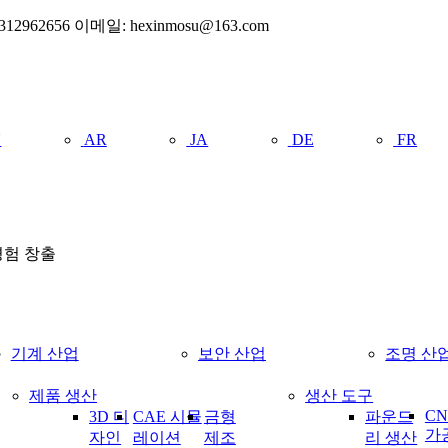
2656 이메일: hexinmosu@163.com
U
AR
JA
DE
FR
경험 창출
기계 산업
보안 산업
조명 산
제품 생산
생산 도구
CN
3D 디
CAE 시뮬
금형
파운드
가
자인
레이션
제조
리 생산