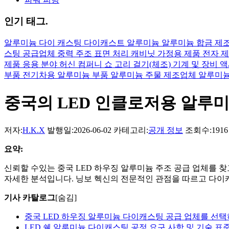
인기 태그.
알루미늄
다이 캐스팅
다이캐스트 알루미늄
알루미늄 합금 제
스팅 공급업체
중력 주조
표면 처리
캐비닛
가정용 제품
전자 
제품 응용 분야
허신 컴퍼니 쇼
고리 걸기(체조)
기계 및 장비 
부품
전기차용 알루미늄 부품
알루미늄 주물 제조업체
알루미
중국의 LED 인클로저용 알루미
저자:
H.K.X
발행일:2026-06-02
카테고리:
공개 정보
조회수:1916
요약:
신뢰할 수있는 중국 LED 하우징 알루미늄 주조 공급 업체를 찾
자세한 분석입니다. 닝보 헥신의 전문적인 관점을 따르고 다이
기사 카탈로그
[숨김]
중국 LED 하우징 알루미늄 다이캐스팅 공급 업체를 선택
LED 쉘 알루미늄 다이캐스팅 공정 요구 사항 및 기술 표