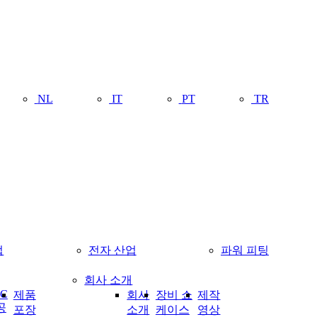
NL
IT
PT
TR
업
전자 산업
파워 피팅
회사 소개
C
제품
회사
장비 쇼
제작
공
포장
소개
케이스
영상