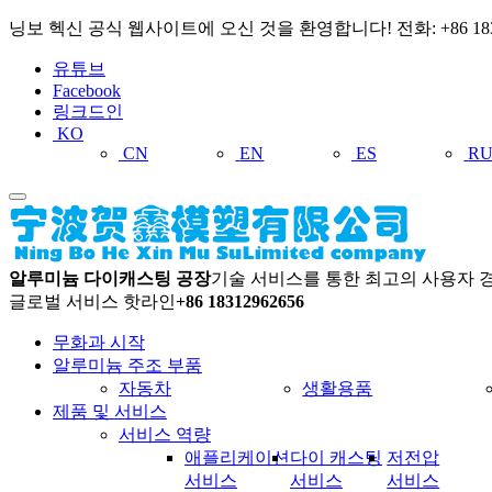
닝보 헥신 공식 웹사이트에 오신 것을 환영합니다! 전화: +86 1831296
유튜브
Facebook
링크드인
KO
CN
EN
ES
R
알루미늄 다이캐스팅 공장
기술 서비스를 통한 최고의 사용자 
글로벌 서비스 핫라인
+86 18312962656
무화과 시작
알루미늄 주조 부품
자동차
생활용품
제품 및 서비스
서비스 역량
애플리케이션
다이 캐스팅
저전압
서비스
서비스
서비스