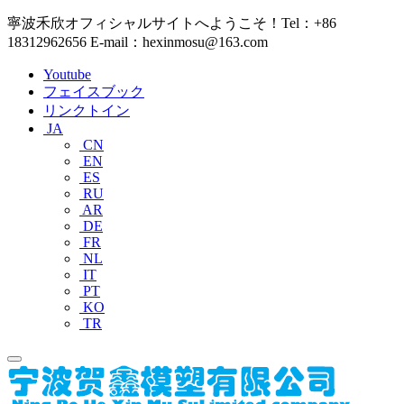
寧波禾欣オフィシャルサイトへようこそ！Tel：+86
18312962656 E-mail：hexinmosu@163.com
Youtube
フェイスブック
リンクトイン
JA
CN
EN
ES
RU
AR
DE
FR
NL
IT
PT
KO
TR