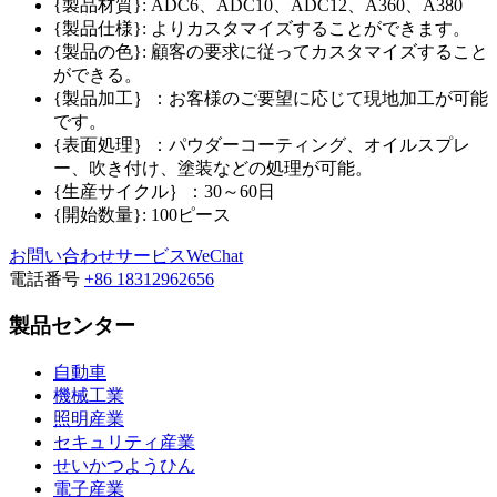
{製品材質}: ADC6、ADC10、ADC12、A360、A380
{製品仕様}: よりカスタマイズすることができます。
{製品の色}: 顧客の要求に従ってカスタマイズすること
ができる。
{製品加工｝：お客様のご要望に応じて現地加工が可能
です。
{表面処理｝：パウダーコーティング、オイルスプレ
ー、吹き付け、塗装などの処理が可能。
{生産サイクル｝：30～60日
{開始数量}: 100ピース
お問い合わせ
サービスWeChat
電話番号
+86 18312962656
製品センター
自動車
機械工業
照明産業
セキュリティ産業
せいかつようひん
電子産業