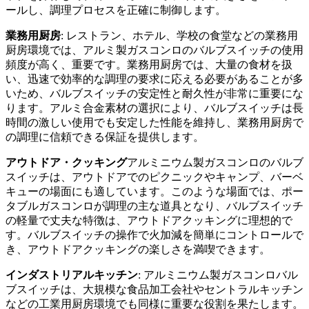
ールし、調理プロセスを正確に制御します。
業務用厨房
: レストラン、ホテル、学校の食堂などの業務用
厨房環境では、アルミ製ガスコンロのバルブスイッチの使用
頻度が高く、重要です。業務用厨房では、大量の食材を扱
い、迅速で効率的な調理の要求に応える必要があることが多
いため、バルブスイッチの安定性と耐久性が非常に重要にな
ります。アルミ合金素材の選択により、バルブスイッチは長
時間の激しい使用でも安定した性能を維持し、業務用厨房で
の調理に信頼できる保証を提供します。
アウトドア・クッキング
アルミニウム製ガスコンロのバルブ
スイッチは、アウトドアでのピクニックやキャンプ、バーベ
キューの場面にも適しています。このような場面では、ポー
タブルガスコンロが調理の主な道具となり、バルブスイッチ
の軽量で丈夫な特徴は、アウトドアクッキングに理想的で
す。バルブスイッチの操作で火加減を簡単にコントロールで
き、アウトドアクッキングの楽しさを満喫できます。
インダストリアルキッチン
: アルミニウム製ガスコンロバル
ブスイッチは、大規模な食品加工会社やセントラルキッチン
などの工業用厨房環境でも同様に重要な役割を果たします。