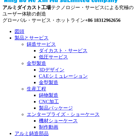
アルミダイカスト工場
テクノロジー・サービスによる究極の
ユーザー体験の創造
グローバル・サービス・ホットライン
+86 18312962656
図頭
製品とサービス
鋳造サービス
ダイカスト・サービス
低圧サービス
金型製造
3Dデザイン
CAEシミュレーション
金型製造
生産工程
鋳物製造
CNC加工
製品パッケージ
エンタープライズ・ショーケース
機材ショーケース
制作動画
アルミ鋳造部品