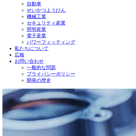
自動車
せいかつようひん
機械工業
セキュリティ産業
照明産業
電子産業
パワーフィッティング
私たちについて
広報
お問い合わせ
一般的な問題
プライバシーポリシー
開発の歴史