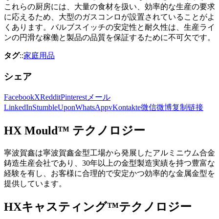
これらの厨房には、大量の食材を扱い、効率的な生産の要求
に応えるため、大型のガスコンロが設置されていることがよ
くあります。バルブスイッチの安定性と耐久性は、生産ライ
ンの円滑な稼働と製品の品質を保証するために不可欠です。
タグ
::
家庭用品
シェア
Facebook
X
Reddit
Pinterest
メール
LinkedIn
StumbleUpon
WhatsApp
vKontakte
微信
微博
复制链接
HX Mould™ テクノロジー
寧波賀鑫は寧波賀鑫金型工場から発展したアルミニウム合金
鋳造生産会社であり、30年以上の金型製造実績を持つ豊富な
経験を有し、お客様に合理的で安定かつ効率的な金属金型を
提供しています。
HXキャスティング™テクノロジー