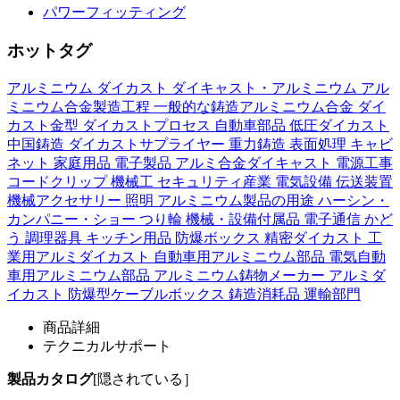
パワーフィッティング
ホットタグ
アルミニウム
ダイカスト
ダイキャスト・アルミニウム
アル
ミニウム合金製造工程
一般的な鋳造アルミニウム合金
ダイ
カスト金型
ダイカストプロセス
自動車部品
低圧ダイカスト
中国鋳造
ダイカストサプライヤー
重力鋳造
表面処理
キャビ
ネット
家庭用品
電子製品
アルミ合金ダイキャスト
電源工事
コードクリップ
機械工
セキュリティ産業
電気設備
伝送装置
機械アクセサリー
照明
アルミニウム製品の用途
ハーシン・
カンパニー・ショー
つり輪
機械・設備付属品
電子通信
かど
う
調理器具 キッチン用品
防爆ボックス
精密ダイカスト
工
業用アルミダイカスト
自動車用アルミニウム部品
電気自動
車用アルミニウム部品
アルミニウム鋳物メーカー
アルミダ
イカスト
防爆型ケーブルボックス
鋳造消耗品
運輸部門
商品詳細
テクニカルサポート
製品カタログ
[隠されている］