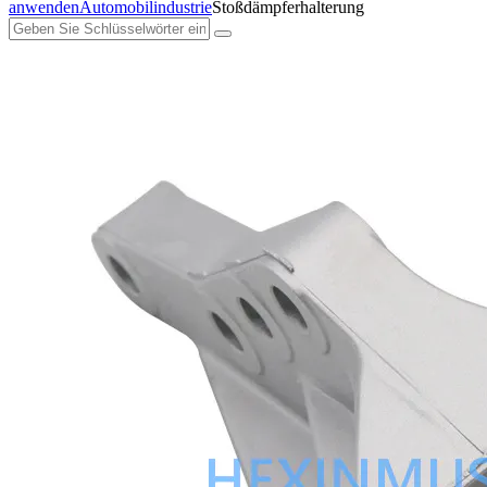
anwenden
Automobilindustrie
Stoßdämpferhalterung