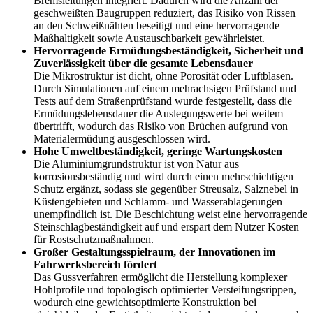
Bremsleitungen integriert. Dadurch wird die Anzahl der
geschweißten Baugruppen reduziert, das Risiko von Rissen
an den Schweißnähten beseitigt und eine hervorragende
Maßhaltigkeit sowie Austauschbarkeit gewährleistet.
Hervorragende Ermüdungsbeständigkeit, Sicherheit und
Zuverlässigkeit über die gesamte Lebensdauer
Die Mikrostruktur ist dicht, ohne Porosität oder Luftblasen.
Durch Simulationen auf einem mehrachsigen Prüfstand und
Tests auf dem Straßenprüfstand wurde festgestellt, dass die
Ermüdungslebensdauer die Auslegungswerte bei weitem
übertrifft, wodurch das Risiko von Brüchen aufgrund von
Materialermüdung ausgeschlossen wird.
Hohe Umweltbeständigkeit, geringe Wartungskosten
Die Aluminiumgrundstruktur ist von Natur aus
korrosionsbeständig und wird durch einen mehrschichtigen
Schutz ergänzt, sodass sie gegenüber Streusalz, Salznebel in
Küstengebieten und Schlamm- und Wasserablagerungen
unempfindlich ist. Die Beschichtung weist eine hervorragende
Steinschlagbeständigkeit auf und erspart dem Nutzer Kosten
für Rostschutzmaßnahmen.
Großer Gestaltungsspielraum, der Innovationen im
Fahrwerksbereich fördert
Das Gussverfahren ermöglicht die Herstellung komplexer
Hohlprofile und topologisch optimierter Versteifungsrippen,
wodurch eine gewichtsoptimierte Konstruktion bei