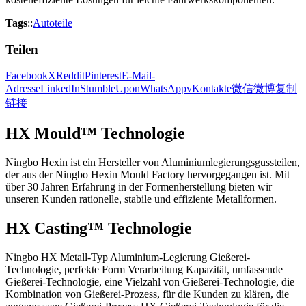
Tags
::
Autoteile
Teilen
Facebook
X
Reddit
Pinterest
E-Mail-
Adresse
LinkedIn
StumbleUpon
WhatsApp
vKontakte
微信
微博
复制
链接
HX Mould™ Technologie
Ningbo Hexin ist ein Hersteller von Aluminiumlegierungsgussteilen,
der aus der Ningbo Hexin Mould Factory hervorgegangen ist. Mit
über 30 Jahren Erfahrung in der Formenherstellung bieten wir
unseren Kunden rationelle, stabile und effiziente Metallformen.
HX Casting™ Technologie
Ningbo HX Metall-Typ Aluminium-Legierung Gießerei-
Technologie, perfekte Form Verarbeitung Kapazität, umfassende
Gießerei-Technologie, eine Vielzahl von Gießerei-Technologie, die
Kombination von Gießerei-Prozess, für die Kunden zu klären, die