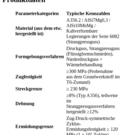
Parameterkategorien
Typische Kennzahlen
A356.2 / AlSi7Mg0,3 /
AlSi10MnMg /
Material (aus dem etw.
Kaltverformbare
hergestellt ist)
Legierungen der Serie 6082
(Strangpressguss)
Druckguss, Strangpressguss
(Flüssigformschmieden),
Formgebungsverfahren
Niederdruckguss +
Wärmebehandlung
≥300 MPa (Probenahme
Zugfestigkeit
aus dem Grundwerkstoff im
T6-Zustand)
Streckgrenze
≥ 230 MPa
≥8% (Typ A356), teilweise
im
Dehnung
Strangpressgussverfahren
hergestellt ≥12%
Zug-Druck-symmetrische
Zyklus-
Ermüdungsgrenze
Ermüdungsfestigkeit ≥ 120
MPa (1 × 10⁷ Zyklen)