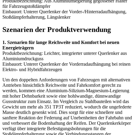
Produktbezeichnung: Aus Aluminiumlegierung gegossener Halter
für Fahrzeugstoßdämpfer
Einbauort: Unterer Querlenker der Vorder-/Hinterradaufhängung,
Stoßdämpferhalterung, Längslenker
Szenarien der Produktverwendung
1. Szenarien für lange Reichweite und Komfort bei neuen
Energieträgern
Produktbezeichnung: Leichter, integrierter unterer Querlenker aus
Aluminiumdruckguss
Einbauort: Unterer Querlenker der Vorderradaufhängung bei reinen
Elektro- und Hybridfahrzeugen
Um den doppelten Anforderungen von Fahrzeugen mit alternativen
Antrieben hinsichtlich Reichweite und Fahrkomfort gerecht zu
werden, kommen eine Aluminium-Silizium-Magnesium-Legierung
mit hoher Dehnbarkeit sowie eine hohlwandige, dünnwandige
Gussstruktur zum Einsatz. Im Vergleich zu Stahlbauteilen wird das
Gewicht um mehr als 351 TP3T reduziert, wodurch die ungefederte
Masse deutlich gesenkt wird. Dies sorgt für eine schnellere und
sanftere Reaktion der Federung auf Unebenheiten der Fahrbahn und
und verbessert die Bodenhaftung der Reifen. Der Querlenkerkörper
verfügt über integrierte Befestigungsbohrungen für die
Stoßdämpferhalterung sowie die Verbindungsstangen der