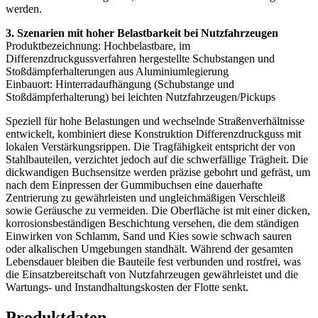
werden.
3. Szenarien mit hoher Belastbarkeit bei Nutzfahrzeugen
Produktbezeichnung: Hochbelastbare, im
Differenzdruckgussverfahren hergestellte Schubstangen und
Stoßdämpferhalterungen aus Aluminiumlegierung
Einbauort: Hinterradaufhängung (Schubstange und
Stoßdämpferhalterung) bei leichten Nutzfahrzeugen/Pickups
Speziell für hohe Belastungen und wechselnde Straßenverhältnisse
entwickelt, kombiniert diese Konstruktion Differenzdruckguss mit
lokalen Verstärkungsrippen. Die Tragfähigkeit entspricht der von
Stahlbauteilen, verzichtet jedoch auf die schwerfällige Trägheit. Die
dickwandigen Buchsensitze werden präzise gebohrt und gefräst, um
nach dem Einpressen der Gummibuchsen eine dauerhafte
Zentrierung zu gewährleisten und ungleichmäßigen Verschleiß
sowie Geräusche zu vermeiden. Die Oberfläche ist mit einer dicken,
korrosionsbeständigen Beschichtung versehen, die dem ständigen
Einwirken von Schlamm, Sand und Kies sowie schwach sauren
oder alkalischen Umgebungen standhält. Während der gesamten
Lebensdauer bleiben die Bauteile fest verbunden und rostfrei, was
die Einsatzbereitschaft von Nutzfahrzeugen gewährleistet und die
Wartungs- und Instandhaltungskosten der Flotte senkt.
Produktdaten