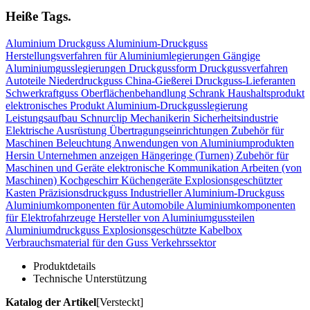
Heiße Tags.
Aluminium
Druckguss
Aluminium-Druckguss
Herstellungsverfahren für Aluminiumlegierungen
Gängige
Aluminiumgusslegierungen
Druckgussform
Druckgussverfahren
Autoteile
Niederdruckguss
China-Gießerei
Druckguss-Lieferanten
Schwerkraftguss
Oberflächenbehandlung
Schrank
Haushaltsprodukt
elektronisches Produkt
Aluminium-Druckgusslegierung
Leistungsaufbau
Schnurclip
Mechanikerin
Sicherheitsindustrie
Elektrische Ausrüstung
Übertragungseinrichtungen
Zubehör für
Maschinen
Beleuchtung
Anwendungen von Aluminiumprodukten
Hersin Unternehmen anzeigen
Hängeringe (Turnen)
Zubehör für
Maschinen und Geräte
elektronische Kommunikation
Arbeiten (von
Maschinen)
Kochgeschirr Küchengeräte
Explosionsgeschützter
Kasten
Präzisionsdruckguss
Industrieller Aluminium-Druckguss
Aluminiumkomponenten für Automobile
Aluminiumkomponenten
für Elektrofahrzeuge
Hersteller von Aluminiumgussteilen
Aluminiumdruckguss
Explosionsgeschützte Kabelbox
Verbrauchsmaterial für den Guss
Verkehrssektor
Produktdetails
Technische Unterstützung
Katalog der Artikel
[Versteckt]