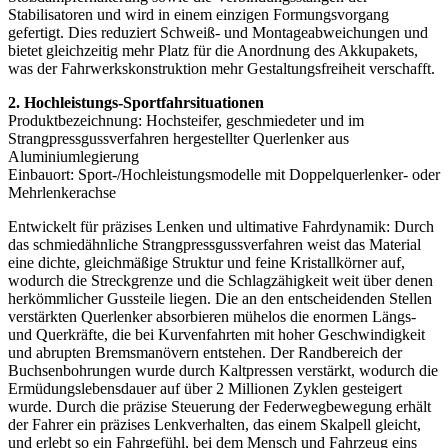
Stabilisatoren und wird in einem einzigen Formungsvorgang
gefertigt. Dies reduziert Schweiß- und Montageabweichungen und
bietet gleichzeitig mehr Platz für die Anordnung des Akkupakets,
was der Fahrwerkskonstruktion mehr Gestaltungsfreiheit verschafft.
2. Hochleistungs-Sportfahrsituationen
Produktbezeichnung: Hochsteifer, geschmiedeter und im
Strangpressgussverfahren hergestellter Querlenker aus
Aluminiumlegierung
Einbauort: Sport-/Hochleistungsmodelle mit Doppelquerlenker- oder
Mehrlenkerachse
Entwickelt für präzises Lenken und ultimative Fahrdynamik: Durch
das schmiedähnliche Strangpressgussverfahren weist das Material
eine dichte, gleichmäßige Struktur und feine Kristallkörner auf,
wodurch die Streckgrenze und die Schlagzähigkeit weit über denen
herkömmlicher Gussteile liegen. Die an den entscheidenden Stellen
verstärkten Querlenker absorbieren mühelos die enormen Längs-
und Querkräfte, die bei Kurvenfahrten mit hoher Geschwindigkeit
und abrupten Bremsmanövern entstehen. Der Randbereich der
Buchsenbohrungen wurde durch Kaltpressen verstärkt, wodurch die
Ermüdungslebensdauer auf über 2 Millionen Zyklen gesteigert
wurde. Durch die präzise Steuerung der Federwegbewegung erhält
der Fahrer ein präzises Lenkverhalten, das einem Skalpell gleicht,
und erlebt so ein Fahrgefühl, bei dem Mensch und Fahrzeug eins