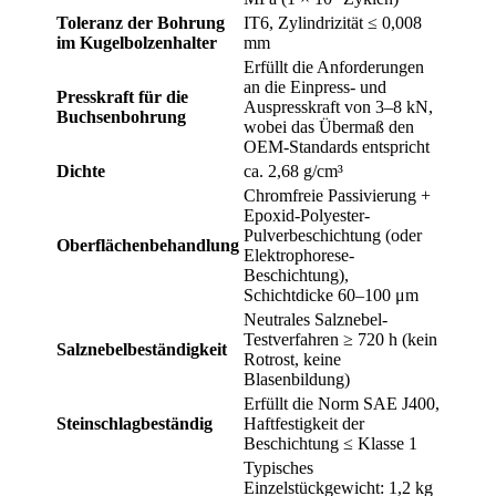
Toleranz der Bohrung
IT6, Zylindrizität ≤ 0,008
im Kugelbolzenhalter
mm
Erfüllt die Anforderungen
an die Einpress- und
Presskraft für die
Auspresskraft von 3–8 kN,
Buchsenbohrung
wobei das Übermaß den
OEM-Standards entspricht
Dichte
ca. 2,68 g/cm³
Chromfreie Passivierung +
Epoxid-Polyester-
Pulverbeschichtung (oder
Oberflächenbehandlung
Elektrophorese-
Beschichtung),
Schichtdicke 60–100 μm
Neutrales Salznebel-
Testverfahren ≥ 720 h (kein
Salznebelbeständigkeit
Rotrost, keine
Blasenbildung)
Erfüllt die Norm SAE J400,
Steinschlagbeständig
Haftfestigkeit der
Beschichtung ≤ Klasse 1
Typisches
Einzelstückgewicht: 1,2 kg