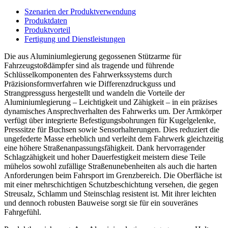
Szenarien der Produktverwendung
Produktdaten
Produktvorteil
Fertigung und Dienstleistungen
Die aus Aluminiumlegierung gegossenen Stützarme für
Fahrzeugstoßdämpfer sind als tragende und führende
Schlüsselkomponenten des Fahrwerkssystems durch
Präzisionsformverfahren wie Differenzdruckguss und
Strangpressguss hergestellt und wandeln die Vorteile der
Aluminiumlegierung – Leichtigkeit und Zähigkeit – in ein präzises
dynamisches Ansprechverhalten des Fahrwerks um. Der Armkörper
verfügt über integrierte Befestigungsbohrungen für Kugelgelenke,
Presssitze für Buchsen sowie Sensorhalterungen. Dies reduziert die
ungefederte Masse erheblich und verleiht dem Fahrwerk gleichzeitig
eine höhere Straßenanpassungsfähigkeit. Dank hervorragender
Schlagzähigkeit und hoher Dauerfestigkeit meistern diese Teile
mühelos sowohl zufällige Straßenunebenheiten als auch die harten
Anforderungen beim Fahrsport im Grenzbereich. Die Oberfläche ist
mit einer mehrschichtigen Schutzbeschichtung versehen, die gegen
Streusalz, Schlamm und Steinschlag resistent ist. Mit ihrer leichten
und dennoch robusten Bauweise sorgt sie für ein souveränes
Fahrgefühl.