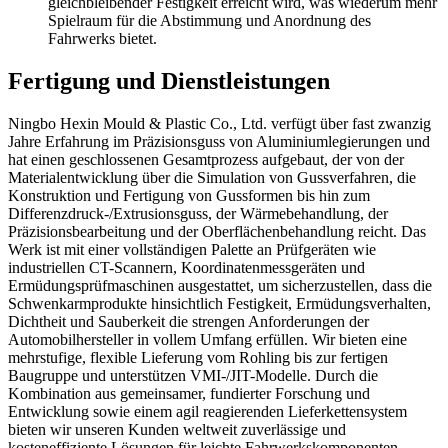
gleichbleibender Festigkeit erreicht wird, was wiederum mehr
Spielraum für die Abstimmung und Anordnung des
Fahrwerks bietet.
Fertigung und Dienstleistungen
Ningbo Hexin Mould & Plastic Co., Ltd. verfügt über fast zwanzig
Jahre Erfahrung im Präzisionsguss von Aluminiumlegierungen und
hat einen geschlossenen Gesamtprozess aufgebaut, der von der
Materialentwicklung über die Simulation von Gussverfahren, die
Konstruktion und Fertigung von Gussformen bis hin zum
Differenzdruck-/Extrusionsguss, der Wärmebehandlung, der
Präzisionsbearbeitung und der Oberflächenbehandlung reicht. Das
Werk ist mit einer vollständigen Palette an Prüfgeräten wie
industriellen CT-Scannern, Koordinatenmessgeräten und
Ermüdungsprüfmaschinen ausgestattet, um sicherzustellen, dass die
Schwenkarmprodukte hinsichtlich Festigkeit, Ermüdungsverhalten,
Dichtheit und Sauberkeit die strengen Anforderungen der
Automobilhersteller in vollem Umfang erfüllen. Wir bieten eine
mehrstufige, flexible Lieferung vom Rohling bis zur fertigen
Baugruppe und unterstützen VMI-/JIT-Modelle. Durch die
Kombination aus gemeinsamer, fundierter Forschung und
Entwicklung sowie einem agil reagierenden Lieferkettensystem
bieten wir unseren Kunden weltweit zuverlässige und
kosteneffiziente Lösungen für leichte Fahrwerkskomponenten.