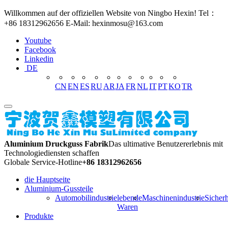
Willkommen auf der offiziellen Website von Ningbo Hexin! Tel：
+86 18312962656 E-Mail: hexinmosu@163.com
Youtube
Facebook
Linkedin
DE
CN
EN
ES
RU
AR
JA
FR
NL
IT
PT
KO
TR
Aluminium Druckguss Fabrik
Das ultimative Benutzererlebnis mit
Technologiediensten schaffen
Globale Service-Hotline
+86 18312962656
die Hauptseite
Aluminium-Gussteile
Automobilindustrie
lebende
Maschinenindustrie
Sicherh
Waren
Produkte