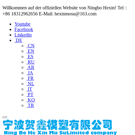
Willkommen auf der offiziellen Website von Ningbo Hexin! Tel：
+86 18312962656 E-Mail: hexinmosu@163.com
Youtube
Facebook
Linkedin
DE
CN
EN
ES
RU
AR
JA
FR
NL
IT
PT
KO
TR