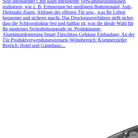
Sein intelligenter Chip kann intelligente Verwaltungsfunktionen
realisieren, wie z. B. Erinnerung bei niedrigem Batteriestand, Anti-
Diebstahl-Alarm, Abfrage der offenen Tür usw., was Ihr Leben
bequemer und sicherer macht. Das Druckgussverfahren stellt sicher,
dass die Schlossstruktur fest und haltbar ist, was die ideale Wahl für
Ihr modernes Sicherheitsupgrade ist. Produktname:
Aluminiumlegierung Smart Türschloss Gehäuse Einbaulage: An der
Tür Produktverwendungsszenario Wohnbereich: Kommerzieller
Bereich: Hotel und Gästehaus:...