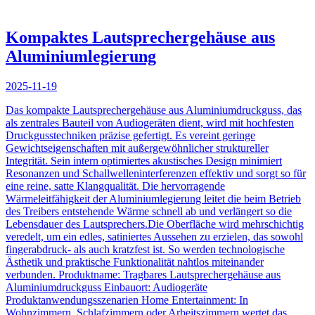
Kompaktes Lautsprechergehäuse aus
Aluminiumlegierung
2025-11-19
Das kompakte Lautsprechergehäuse aus Aluminiumdruckguss, das
als zentrales Bauteil von Audiogeräten dient, wird mit hochfesten
Druckgusstechniken präzise gefertigt. Es vereint geringe
Gewichtseigenschaften mit außergewöhnlicher struktureller
Integrität. Sein intern optimiertes akustisches Design minimiert
Resonanzen und Schallwelleninterferenzen effektiv und sorgt so für
eine reine, satte Klangqualität. Die hervorragende
Wärmeleitfähigkeit der Aluminiumlegierung leitet die beim Betrieb
des Treibers entstehende Wärme schnell ab und verlängert so die
Lebensdauer des Lautsprechers.Die Oberfläche wird mehrschichtig
veredelt, um ein edles, satiniertes Aussehen zu erzielen, das sowohl
fingerabdruck- als auch kratzfest ist. So werden technologische
Ästhetik und praktische Funktionalität nahtlos miteinander
verbunden. Produktname: Tragbares Lautsprechergehäuse aus
Aluminiumdruckguss Einbauort: Audiogeräte
Produktanwendungsszenarien Home Entertainment: In
Wohnzimmern, Schlafzimmern oder Arbeitszimmern wertet das