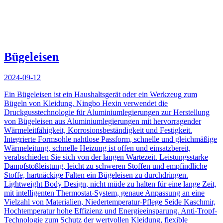
Bügeleisen
2024-09-12
Ein Bügeleisen ist ein Haushaltsgerät oder ein Werkzeug zum
Bügeln von Kleidung. Ningbo Hexin verwendet die
Druckgusstechnologie für Aluminiumlegierungen zur Herstellung
von Bügeleisen aus Aluminiumlegierungen mit hervorragender
Wärmeleitfähigkeit, Korrosionsbeständigkeit und Festigkeit.
Integrierte Formsohle nahtlose Passform, schnelle und gleichmäßige
Wärmeleitung, schnelle Heizung ist offen und einsatzbereit,
verabschieden Sie sich von der langen Wartezeit. Leistungsstarke
Dampfstoßleistung, leicht zu schweren Stoffen und empfindliche
Stoffe, hartnäckige Falten ein Bügeleisen zu durchdringen.
Lightweight Body Design, nicht müde zu halten für eine lange Zeit,
mit intelligenten Thermostat-System, genaue Anpassung an eine
Vielzahl von Materialien, Niedertemperatur-Pflege Seide Kaschmir,
Hochtemperatur hohe Effizienz und Energieeinsparung. Anti-Tropf-
Technologie zum Schutz der wertvollen Kleidung, flexible