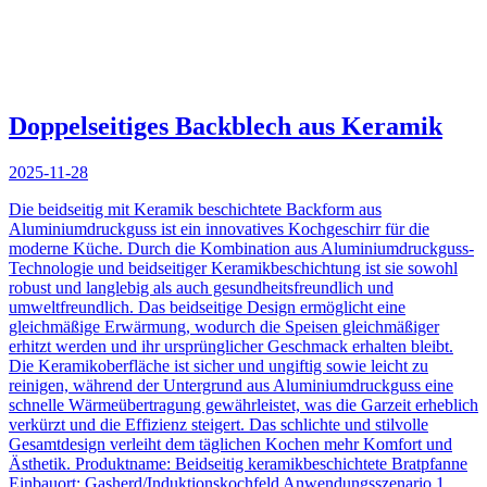
Doppelseitiges Backblech aus Keramik
2025-11-28
Die beidseitig mit Keramik beschichtete Backform aus
Aluminiumdruckguss ist ein innovatives Kochgeschirr für die
moderne Küche. Durch die Kombination aus Aluminiumdruckguss-
Technologie und beidseitiger Keramikbeschichtung ist sie sowohl
robust und langlebig als auch gesundheitsfreundlich und
umweltfreundlich. Das beidseitige Design ermöglicht eine
gleichmäßige Erwärmung, wodurch die Speisen gleichmäßiger
erhitzt werden und ihr ursprünglicher Geschmack erhalten bleibt.
Die Keramikoberfläche ist sicher und ungiftig sowie leicht zu
reinigen, während der Untergrund aus Aluminiumdruckguss eine
schnelle Wärmeübertragung gewährleistet, was die Garzeit erheblich
verkürzt und die Effizienz steigert. Das schlichte und stilvolle
Gesamtdesign verleiht dem täglichen Kochen mehr Komfort und
Ästhetik. Produktname: Beidseitig keramikbeschichtete Bratpfanne
Einbauort: Gasherd/Induktionskochfeld Anwendungsszenario 1.