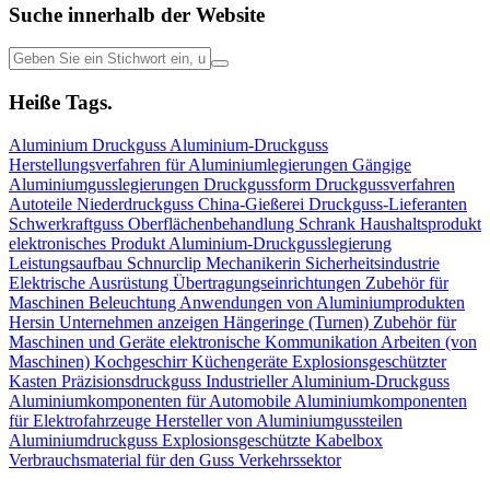
Suche innerhalb der Website
Heiße Tags.
Aluminium
Druckguss
Aluminium-Druckguss
Herstellungsverfahren für Aluminiumlegierungen
Gängige
Aluminiumgusslegierungen
Druckgussform
Druckgussverfahren
Autoteile
Niederdruckguss
China-Gießerei
Druckguss-Lieferanten
Schwerkraftguss
Oberflächenbehandlung
Schrank
Haushaltsprodukt
elektronisches Produkt
Aluminium-Druckgusslegierung
Leistungsaufbau
Schnurclip
Mechanikerin
Sicherheitsindustrie
Elektrische Ausrüstung
Übertragungseinrichtungen
Zubehör für
Maschinen
Beleuchtung
Anwendungen von Aluminiumprodukten
Hersin Unternehmen anzeigen
Hängeringe (Turnen)
Zubehör für
Maschinen und Geräte
elektronische Kommunikation
Arbeiten (von
Maschinen)
Kochgeschirr Küchengeräte
Explosionsgeschützter
Kasten
Präzisionsdruckguss
Industrieller Aluminium-Druckguss
Aluminiumkomponenten für Automobile
Aluminiumkomponenten
für Elektrofahrzeuge
Hersteller von Aluminiumgussteilen
Aluminiumdruckguss
Explosionsgeschützte Kabelbox
Verbrauchsmaterial für den Guss
Verkehrssektor