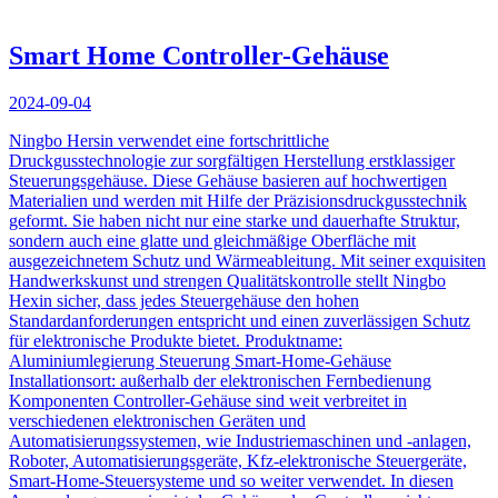
Smart Home Controller-Gehäuse
2024-09-04
Ningbo Hersin verwendet eine fortschrittliche
Druckgusstechnologie zur sorgfältigen Herstellung erstklassiger
Steuerungsgehäuse. Diese Gehäuse basieren auf hochwertigen
Materialien und werden mit Hilfe der Präzisionsdruckgusstechnik
geformt. Sie haben nicht nur eine starke und dauerhafte Struktur,
sondern auch eine glatte und gleichmäßige Oberfläche mit
ausgezeichnetem Schutz und Wärmeableitung. Mit seiner exquisiten
Handwerkskunst und strengen Qualitätskontrolle stellt Ningbo
Hexin sicher, dass jedes Steuergehäuse den hohen
Standardanforderungen entspricht und einen zuverlässigen Schutz
für elektronische Produkte bietet. Produktname:
Aluminiumlegierung Steuerung Smart-Home-Gehäuse
Installationsort: außerhalb der elektronischen Fernbedienung
Komponenten Controller-Gehäuse sind weit verbreitet in
verschiedenen elektronischen Geräten und
Automatisierungssystemen, wie Industriemaschinen und -anlagen,
Roboter, Automatisierungsgeräte, Kfz-elektronische Steuergeräte,
Smart-Home-Steuersysteme und so weiter verwendet. In diesen