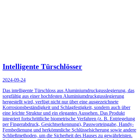
Intelligente Türschlösser
2024-09-24
Das intelligente Türschloss aus Aluminiumdruckgusslegierung, das
sorgfältig aus einer hochfesten Aluminiumdruckgusslegierung
hergestellt wird, verfügt nicht nur über eine ausgezeichnete
Korrosionsbeständigkeit und Schlagfestigkeit, sondern auch über
eine leichte Struktur und ein elegantes Aussehen. Das Produkt
integriert fortschrittliche biometrische Verfahren (z. B. Entriegelung
per Fingerabdruck, Gesichtserkennung), Passworteingabe, Handy-
Fernbedienung und herkömmliche Schlüsselsicherung sowie andere
Schließmethoden, um die Sicherheit des Hauses zu gewährleisten.