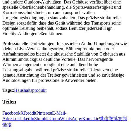
und andere Outdoor-Aktivitäten. Das Gehäuse verfügt über eine
spezielle Oberflächenbehandlung, die Spritzwasserfestigkeit und
Korrosionsschutz bietet, um auch anspruchsvollen
Umgebungsbedingungen standzuhalten. Das präzise strukturelle
Design sorgt dafür, dass das Gerät während des Transports seine
optimale Leistung beibehält, sodass Benutzer jederzeit High-
Fidelity-Audio genießen können.
Professionelle Darbietungen: In speziellen Audio-Umgebungen wie
kleinen Live-Veranstaltungsorten, Bühnenproduktionen oder
Aufnahmestudios bietet die akustische Stabilität von Gehäusen aus
Aluminiumdruckguss deutliche Vorteile. Das hervorragende
Wärmemanagement ermöglicht eine anhaltend hohe
Leistungsabgabe, während präzise strukturelle Toleranzen eine
genaue Ausrichtung der Treiber gewährleisten und so zuverlässige
Audiolösungen für professionelle Anwender bieten.
Tags
::
Haushaltsprodukt
Teilen
Facebook
X
Reddit
Pinterest
E-Mail-
Adresse
LinkedIn
StumbleUpon
WhatsApp
vKontakte
微信
微博
复制
链接