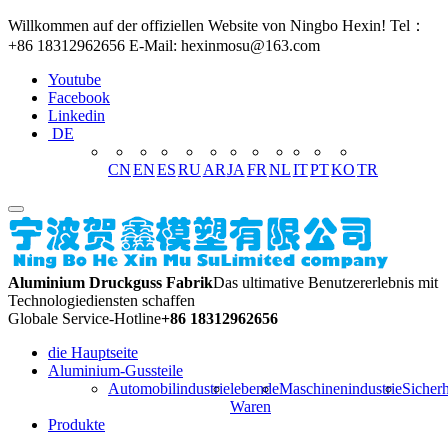
Willkommen auf der offiziellen Website von Ningbo Hexin! Tel：
+86 18312962656 E-Mail: hexinmosu@163.com
Youtube
Facebook
Linkedin
DE
CN
EN
ES
RU
AR
JA
FR
NL
IT
PT
KO
TR
Aluminium Druckguss Fabrik
Das ultimative Benutzererlebnis mit
Technologiediensten schaffen
Globale Service-Hotline
+86 18312962656
die Hauptseite
Aluminium-Gussteile
Automobilindustrie
lebende
Maschinenindustrie
Sicherh
Waren
Produkte