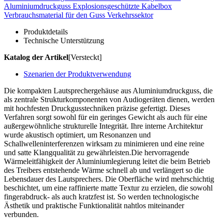
Aluminiumdruckguss
Explosionsgeschützte Kabelbox
Verbrauchsmaterial für den Guss
Verkehrssektor
Produktdetails
Technische Unterstützung
Katalog der Artikel
[Versteckt]
Szenarien der Produktverwendung
Die kompakten Lautsprechergehäuse aus Aluminiumdruckguss, die
als zentrale Strukturkomponenten von Audiogeräten dienen, werden
mit hochfesten Druckgusstechniken präzise gefertigt. Dieses
Verfahren sorgt sowohl für ein geringes Gewicht als auch für eine
außergewöhnliche strukturelle Integrität. Ihre interne Architektur
wurde akustisch optimiert, um Resonanzen und
Schallwelleninterferenzen wirksam zu minimieren und eine reine
und satte Klangqualität zu gewährleisten.Die hervorragende
Wärmeleitfähigkeit der Aluminiumlegierung leitet die beim Betrieb
des Treibers entstehende Wärme schnell ab und verlängert so die
Lebensdauer des Lautsprechers. Die Oberfläche wird mehrschichtig
beschichtet, um eine raffinierte matte Textur zu erzielen, die sowohl
fingerabdruck- als auch kratzfest ist. So werden technologische
Ästhetik und praktische Funktionalität nahtlos miteinander
verbunden.