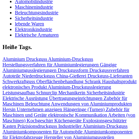
Automobilindustrie
Maschinenindustrie
Beleuchtungsindustrie
Sicherheitsindustrie
lebende Waren
Elektronikindustrie
Elektrische Armaturen
Heiße Tags.
Aluminium
Druckguss
Aluminium-Druckguss
Herstellungsverfahren für Aluminiumlegierungen
Gängige
Aluminiumgusslegierungen
Druckgussform
Druckgussverfahren
Autoteile
Niederdruckguss
China-Gießerei
Druckguss-Lieferanten
Schwerkraftguss
Oberflächenbehandlung
Schrank
Haushaltsprodukt
elektronisches Produkt
Aluminium-Druckgusslegierung
Leistungsaufbau
Schnurclip
Mechanikerin
Sicherheitsindustrie
Elektrische Ausrüstung
Übertragungseinrichtungen
Zubehör für
Maschinen
Beleuchtung
Anwendungen von Aluminiumprodukten
Hersin Unternehmen anzeigen
Hängeringe (Turnen)
Zubehör für
Maschinen und Geräte
elektronische Kommunikation
Arbeiten (von
Maschinen)
Kochgeschirr Küchengeräte
Explosionsgeschützter
Kasten
Präzisionsdruckguss
Industrieller Aluminium-Druckguss
Aluminiumkomponenten für Automobile
Aluminiumkomponenten
für Elektrofahrzeuge
Hersteller von Aluminiumgussteilen