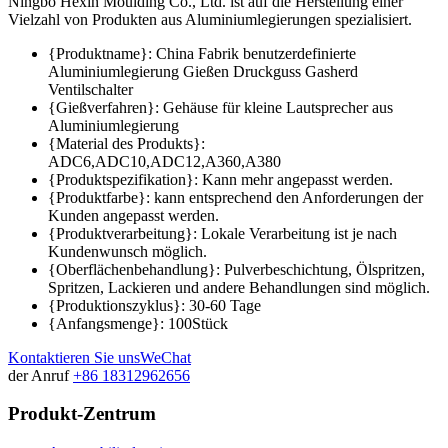
Ningbo Hexin Moulding Co., Ltd. ist auf die Herstellung einer
Vielzahl von Produkten aus Aluminiumlegierungen spezialisiert.
{Produktname}: China Fabrik benutzerdefinierte
Aluminiumlegierung Gießen Druckguss Gasherd
Ventilschalter
{Gießverfahren}: Gehäuse für kleine Lautsprecher aus
Aluminiumlegierung
{Material des Produkts}:
ADC6,ADC10,ADC12,A360,A380
{Produktspezifikation}: Kann mehr angepasst werden.
{Produktfarbe}: kann entsprechend den Anforderungen der
Kunden angepasst werden.
{Produktverarbeitung}: Lokale Verarbeitung ist je nach
Kundenwunsch möglich.
{Oberflächenbehandlung}: Pulverbeschichtung, Ölspritzen,
Spritzen, Lackieren und andere Behandlungen sind möglich.
{Produktionszyklus}: 30-60 Tage
{Anfangsmenge}: 100Stück
Kontaktieren Sie uns
WeChat
der Anruf
+86 18312962656
Produkt-Zentrum