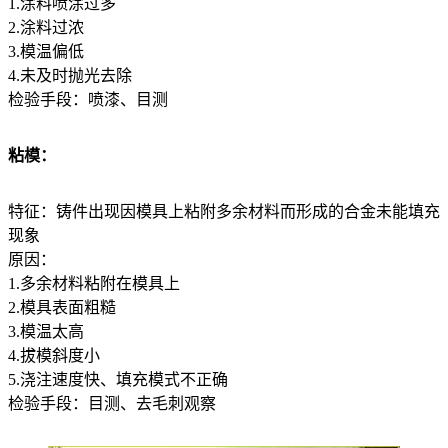
1.涂料喷涂过多
2.涂料过浓
3.模温偏低
4.未及时抛光去除
检验手段：喷漆、目测
粘模：
特征：铸件出现因模具上粘附多余材料而形成的合金未能填充
现象
原因：
1.多余材料粘附在模具上
2.模具表面粗糙
3.模温太高
4.拔模斜度小
5.浇注速度快、填充模式不正确
检验手段：目测、去毛刺观察