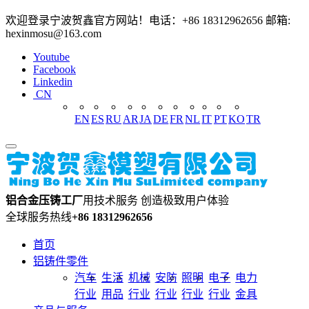
欢迎登录宁波贺鑫官方网站！电话：+86 18312962656 邮箱:
hexinmosu@163.com
Youtube
Facebook
Linkedin
CN
EN
ES
RU
AR
JA
DE
FR
NL
IT
PT
KO
TR
铝合金压铸工厂
用技术服务 创造极致用户体验
全球服务热线
+86 18312962656
首页
铝铸件零件
汽车
生活
机械
安防
照明
电子
电力
行业
用品
行业
行业
行业
行业
金具