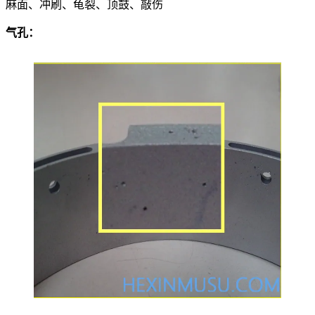
麻面、冲刷、龟裂、顶鼓、敲伤
气孔：