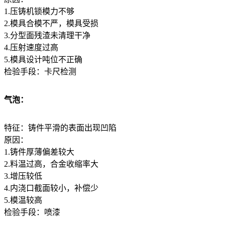
1.压铸机锁模力不够
2.模具合模不严，模具受损
3.分型面残渣未清理干净
4.压射速度过高
5.模具设计吨位不正确
检验手段：卡尺检测
气泡：
特征：铸件平滑的表面出现凹陷
原因：
1.铸件厚薄偏差较大
2.料温过高，合金收缩率大
3.增压较低
4.内浇口截面较小，补偿少
5.模温较高
检验手段：喷漆