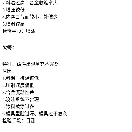
2.料温过高，合金收缩率大
3.增压较低
4.内浇口截面较小，补偿少
5.模温较高
检验手段：喷漆
欠铸：
特征：铸件出现填充不完整
原因：
1.料温、模温偏低
2.压射速度偏低
3.合金流动性差
4.浇注系统不合理
5.涂料喷涂过多
6.模具型腔过深、模具过于复杂
检验手段：目测