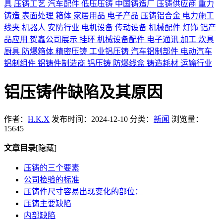
具
压铸工艺
汽车配件
低压压铸
中国铸造厂
压铸供应商
重力
铸造
表面处理
箱体
家居用品
电子产品
压铸铝合金
电力施工
线夹
机器人
安防行业
电机设备
传动设备
机械配件
灯饰
铝产
品应用
贺鑫公司展示
挂环
机械设备配件
电子通讯
加工
炊具
厨具
防爆箱体
精密压铸
工业铝压铸
汽车铝制部件
电动汽车
铝制组件
铝铸件制造商
铝压铸
防爆线盒
铸造耗材
运输行业
铝压铸件缺陷及其原因
作者：
H.K.X
发布时间：2024-12-10
分类：
新闻
浏览量：
15645
文章目录
[隐藏]
压铸的三个要素
公司检验的标准
压铸件尺寸容易出现变化的部位：
压铸主要缺陷
内部缺陷