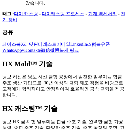
았습니다.
태그
::
다이 캐스팅
-
다이캐스팅 프로세스
-
기계 액세서리
-
전
기 장비
공유
페이스북
X
레딧
핀터레스트
이메일
LinkedIn
스텀블유폰
WhatsApp
vKontakte
微信
微博
복제 링크
HX Mold™ 기술
닝보 허신은 닝보 허신 금형 공장에서 발전한 알루미늄 합금
주조 생산 기업으로, 30년 이상의 금형 제조 경험을 바탕으로
고객에게 합리적이고 안정적이며 효율적인 금속 금형을 제공
합니다.
HX 캐스팅™ 기술
닝보 HX 금속 형 알루미늄 합금 주조 기술, 완벽한 금형 가공
능력, 종합 주조 기술, 다양한 주조 기술, 주조 공정의 조합, 고