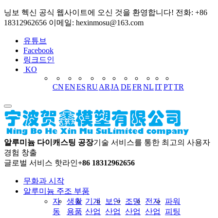
닝보 헥신 공식 웹사이트에 오신 것을 환영합니다! 전화: +86
18312962656 이메일: hexinmosu@163.com
유튜브
Facebook
링크드인
KO
CN
EN
ES
RU
AR
JA
DE
FR
NL
IT
PT
TR
알루미늄 다이캐스팅 공장
기술 서비스를 통한 최고의 사용자
경험 창출
글로벌 서비스 핫라인
+86 18312962656
무화과 시작
알루미늄 주조 부품
자
생활
기계
보안
조명
전자
파워
동
용품
산업
산업
산업
산업
피팅