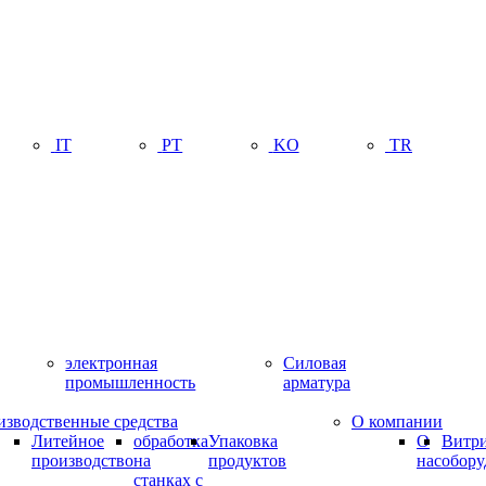
IT
PT
KO
TR
электронная
Силовая
промышленность
арматура
изводственные средства
О компании
Литейное
обработка
Упаковка
О
Витр
производство
на
продуктов
нас
обору
станках с