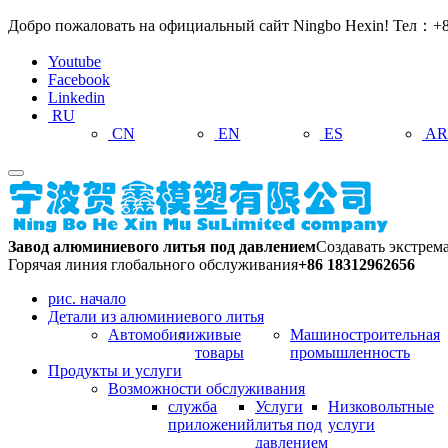
Добро пожаловать на официальный сайт Ningbo Hexin! Тел：+8
Youtube
Facebook
Linkedin
RU
CN
EN
ES
A
Завод алюминиевого литья под давлением
Создавать экстрем
Горячая линия глобального обслуживания
+86 18312962656
рис. начало
Детали из алюминиевого литья
Автомобили
живые
Машиностроительная
товары
промышленность
Продукты и услуги
Возможности обслуживания
служба
Услуги
Низковольтные
приложений
литья под
услуги
давлением