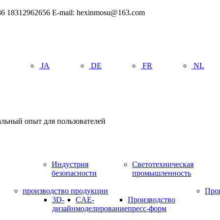
6 18312962656 E-mail: hexinmosu@163.com
R
JA
DE
FR
NL
альный опыт для пользователей
Индустрия
Светотехническая
безопасности
промышленность
производство продукции
Про
3D-
CAE-
Производство
дизайн
моделирование
пресс-форм