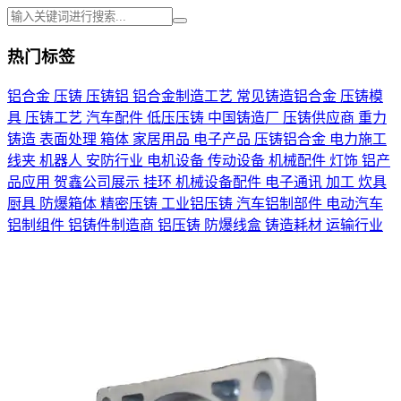
热门标签
铝合金
压铸
压铸铝
铝合金制造工艺
常见铸造铝合金
压铸模
具
压铸工艺
汽车配件
低压压铸
中国铸造厂
压铸供应商
重力
铸造
表面处理
箱体
家居用品
电子产品
压铸铝合金
电力施工
线夹
机器人
安防行业
电机设备
传动设备
机械配件
灯饰
铝产
品应用
贺鑫公司展示
挂环
机械设备配件
电子通讯
加工
炊具
厨具
防爆箱体
精密压铸
工业铝压铸
汽车铝制部件
电动汽车
铝制组件
铝铸件制造商
铝压铸
防爆线盒
铸造耗材
运输行业