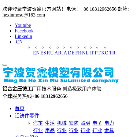
欢迎登录宁波贺鑫官方网站！电话：+86 18312962656 邮箱:
hexinmosu@163.com
Youtube
Facebook
Linkedin
CN
EN
ES
RU
AR
JA
DE
FR
NL
IT
PT
KO
TR
铝合金压铸工厂
用技术服务 创造极致用户体验
全球服务热线
+86 18312962656
首页
铝铸件零件
汽车
生活
机械
安防
照明
电子
电力
行业
用品
行业
行业
行业
行业
金具