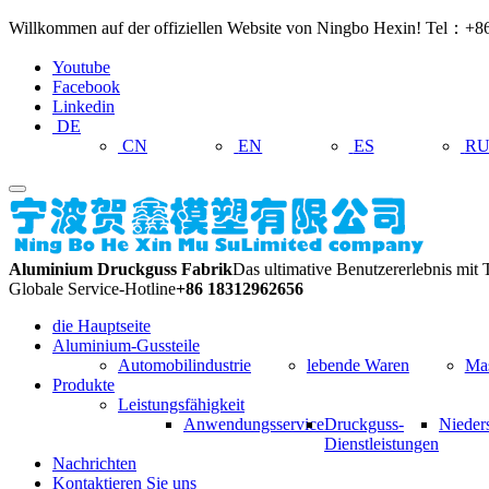
Willkommen auf der offiziellen Website von Ningbo Hexin! Tel：
Youtube
Facebook
Linkedin
DE
CN
EN
ES
R
Aluminium Druckguss Fabrik
Das ultimative Benutzererlebnis mit 
Globale Service-Hotline
+86 18312962656
die Hauptseite
Aluminium-Gussteile
Automobilindustrie
lebende Waren
Mas
Produkte
Leistungsfähigkeit
Anwendungsservice
Druckguss-
Nieder
Dienstleistungen
Nachrichten
Kontaktieren Sie uns