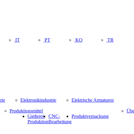
IT
PT
KO
TR
rie
Elektronikindustrie
Elektrische Armaturen
Produktionsmittel
Übe
Gießerei-
CNC-
Produktverpackung
Produktion
Bearbeitung