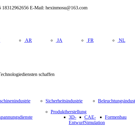
+86 18312962656 E-Mail: hexinmosu@163.com
U
AR
JA
FR
NL
Technologiediensten schaffen
chinenindustrie
Sicherheitsindustrie
Beleuchtungsindust
Produktherstellung
spannungsdienste
3D-
CAE-
Formenbau
Entwurf
Simulation