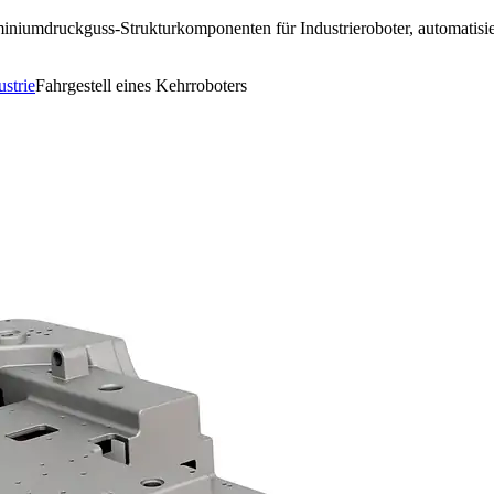
luminiumdruckguss-Strukturkomponenten für Industrieroboter, automatis
strie
Fahrgestell eines Kehrroboters